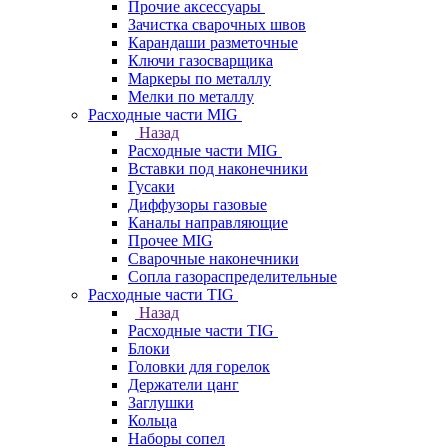
Прочие аксессуары
Зачистка сварочных швов
Карандаши разметочные
Ключи газосварщика
Маркеры по металлу
Мелки по металлу
Расходные части MIG
Назад
Расходные части MIG
Вставки под наконечники
Гусаки
Диффузоры газовые
Каналы направляющие
Прочее MIG
Сварочные наконечники
Сопла газораспределительные
Расходные части TIG
Назад
Расходные части TIG
Блоки
Головки для горелок
Держатели цанг
Заглушки
Кольца
Наборы сопел