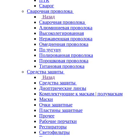
ПТК
Сварог
Сварочная проволока
Назад
Сварочная проволока
Алюминиевая проволока
Высоколегированная
Нержавеющая проволока
Омедненная проволока
По чугуну
Полированная проволока
Порошковая проволока
Титановая проволока
Средства защиты
Назад
Средства защиты
Диоптрические линзы
Комплектующие к маскам | полумаскам
Маски
Очки защитные
Пластины защитные
Прочее
Рабочие перчатки
Респираторы
Светофильтры