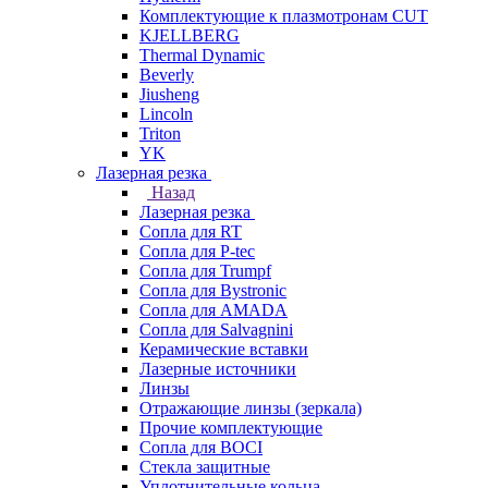
Комплектующие к плазмотронам CUT
KJELLBERG
Thermal Dynamic
Beverly
Jiusheng
Lincoln
Triton
YK
Лазерная резка
Назад
Лазерная резка
Сопла для RT
Сопла для P-tec
Сопла для Trumpf
Сопла для Bystronic
Сопла для AMADA
Сопла для Salvagnini
Керамические вставки
Лазерные источники
Линзы
Отражающие линзы (зеркала)
Прочие комплектующие
Сопла для BOCI
Стекла защитные
Уплотнительные кольца