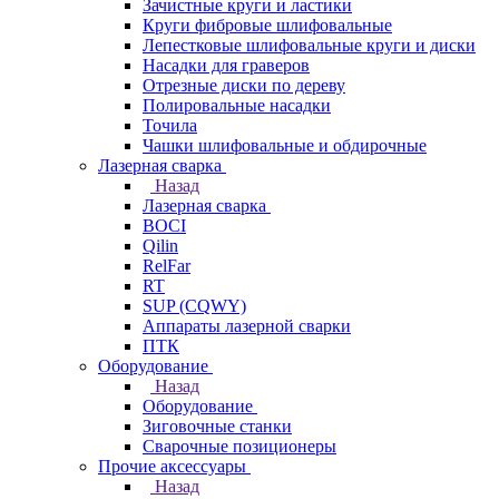
Зачистные круги и ластики
Круги фибровые шлифовальные
Лепестковые шлифовальные круги и диски
Насадки для граверов
Отрезные диски по дереву
Полировальные насадки
Точила
Чашки шлифовальные и обдирочные
Лазерная сварка
Назад
Лазерная сварка
BOCI
Qilin
RelFar
RT
SUP (CQWY)
Аппараты лазерной сварки
ПТК
Оборудование
Назад
Оборудование
Зиговочные станки
Сварочные позиционеры
Прочие аксессуары
Назад