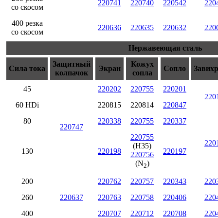
220741
220740
220542
220
со скосом
400 резка
220636
220635
220632
220
со скосом
Нержавеющая сталь
Защитный
Кожух
Сила тока
Экран
Сопло
Завих
колпачок
сопла
45
220202
220755
220201
220
60 HDi
220815
220814
220847
80
220338
220755
220337
220747
220755
220
(H35)
130
220198
220197
220756
(N
)
2
200
220762
220757
220343
220
260
220637
220763
220758
220406
220
400
220707
220712
220708
220