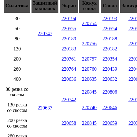
Защитный
Кожух
Сила тока
Экран
Сопло
Завих
колпачок
сопла
30
220194
220193
220
220754
50
220555
220554
220
220747
80
220189
220188
220756
220
130
220183
220182
200
220761
220757
220354
220
260
220764
220760
220439
220
400
220636
220635
220632
220
80 резка со
220845
220806
скосом
220742
220
130 резка
220740
220646
220637
со скосом
200 резка
220658
220845
220659
220
со скосом
260 резка