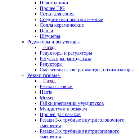
Переходники
Прочее TIG
Сетки для сопел
Соединители быстросъёмные
Сопла керамические
Цанги
Штуцеры
Редукторы и регуляторы
Назад
Редукторы и регуляторы
Регуляторы расхода газа
Редукторы
Смесители газов, ротаметры, оптимизаторы
Резаки газовые
Назад
Резаки газовые
Harris
Messer
Гайки крепления мундштуков
Мундштуки к резакам
Прочее для резаков
Резаки 3-х трубные внутриголовочного
смешения
Резаки 3-х трубные внутрисоплового
смешения