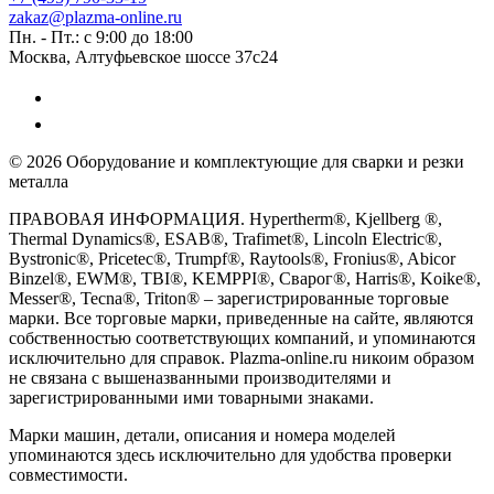
zakaz@plazma-online.ru
Пн. - Пт.: с 9:00 до 18:00
Москва, Алтуфьевское шоссе 37с24
© 2026 Оборудование и комплектующие для сварки и резки
металла
ПРАВОВАЯ ИНФОРМАЦИЯ. Hypertherm®, Kjellberg ®,
Thermal Dynamics®, ESAB®, Trafimet®, Lincoln Electric®,
Bystronic®, Pricetec®, Trumpf®, Raytools®, Fronius®, Abicor
Binzel®, EWM®, TBI®, KEMPPI®, Сварог®, Harris®, Koike®,
Messer®, Tecna®, Triton® – зарегистрированные торговые
марки. Все торговые марки, приведенные на сайте, являются
собственностью соответствующих компаний, и упоминаются
исключительно для справок. Plazma-online.ru никоим образом
не связана с вышеназванными производителями и
зарегистрированными ими товарными знаками.
Марки машин, детали, описания и номера моделей
упоминаются здесь исключительно для удобства проверки
совместимости.