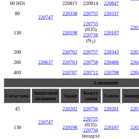
60 HDi
220815
220814
220847
80
220338
220755
220337
220747
220755
220
(H35)
130
220198
220197
220756
(N
)
2
200
220762
220757
220343
220
260
220637
220763
220758
220406
220
400
220707
220712
220708
220
Алюминий
Защитный
Кожух
Сила тока
Экран
Сопло
Завих
колпачок
сопла
45
220202
220756
220201
220
220755
220747
(H35)
130
220198
220197
220
220756
(воздух)