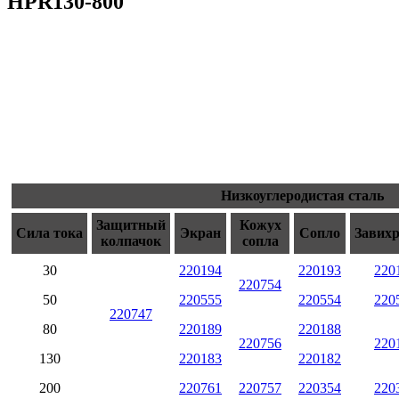
HPR130-800
Низкоуглеродистая сталь
Защитный
Кожух
Сила тока
Экран
Сопло
Завих
колпачок
сопла
30
220194
220193
220
220754
50
220555
220554
220
220747
80
220189
220188
220756
220
130
220183
220182
200
220761
220757
220354
220