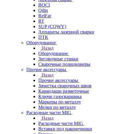
BOCI
Qilin
RelFar
RT
SUP (CQWY)
Аппараты лазерной сварки
ПТК
Оборудование
Назад
Оборудование
Зиговочные станки
Сварочные позиционеры
Прочие аксессуары
Назад
Прочие аксессуары
Зачистка сварочных швов
Карандаши разметочные
Ключи газосварщика
Маркеры по металлу
Мелки по металлу
Расходные части MIG
Назад
Расходные части MIG
Вставки под наконечники