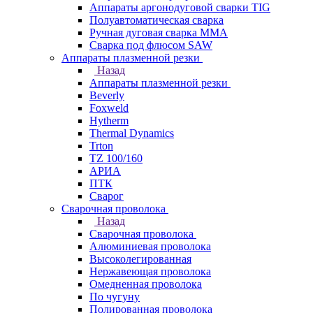
Аппараты аргонодуговой сварки TIG
Полуавтоматическая сварка
Ручная дуговая сварка MMA
Сварка под флюсом SAW
Аппараты плазменной резки
Назад
Аппараты плазменной резки
Beverly
Foxweld
Hytherm
Thermal Dynamics
Trton
TZ 100/160
АРИА
ПТК
Сварог
Сварочная проволока
Назад
Сварочная проволока
Алюминиевая проволока
Высоколегированная
Нержавеющая проволока
Омедненная проволока
По чугуну
Полированная проволока