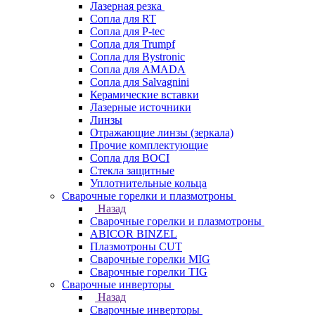
Лазерная резка
Сопла для RT
Сопла для P-tec
Сопла для Trumpf
Сопла для Bystronic
Сопла для AMADA
Сопла для Salvagnini
Керамические вставки
Лазерные источники
Линзы
Отражающие линзы (зеркала)
Прочие комплектующие
Сопла для BOCI
Стекла защитные
Уплотнительные кольца
Сварочные горелки и плазмотроны
Назад
Сварочные горелки и плазмотроны
ABICOR BINZEL
Плазмотроны CUT
Сварочные горелки MIG
Сварочные горелки TIG
Сварочные инверторы
Назад
Сварочные инверторы