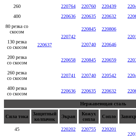
260
220764
220760
220439
220
400
220636
220635
220632
220
80 резка со
220845
220806
скосом
220742
220
130 резка
220740
220646
220637
со скосом
200 резка
220658
220845
220659
220
со скосом
260 резка
220741
220740
220542
220
со скосом
400 резка
220636
220635
220632
220
со скосом
Нержавеющая сталь
Защитный
Кожух
Сила тока
Экран
Сопло
Завих
колпачок
сопла
45
220202
220755
220201
220