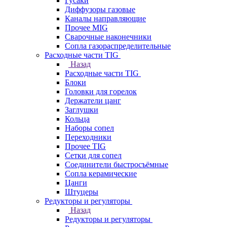
Гусаки
Диффузоры газовые
Каналы направляющие
Прочее MIG
Сварочные наконечники
Сопла газораспределительные
Расходные части TIG
Назад
Расходные части TIG
Блоки
Головки для горелок
Держатели цанг
Заглушки
Кольца
Наборы сопел
Переходники
Прочее TIG
Сетки для сопел
Соединители быстросъёмные
Сопла керамические
Цанги
Штуцеры
Редукторы и регуляторы
Назад
Редукторы и регуляторы