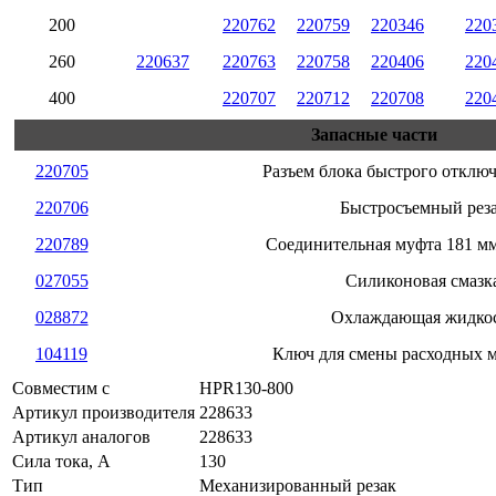
200
220762
220759
220346
220
260
220637
220763
220758
220406
220
400
220707
220712
220708
220
Запасные части
220705
Разъем блока быстрого отключ
220706
Быстросъемный рез
220789
Соединительная муфта 181 мм
027055
Силиконовая смазк
028872
Охлаждающая жидко
104119
Ключ для смены расходных 
Совместим с
HPR130-800
Артикул производителя
228633
Артикул аналогов
228633
Сила тока, А
130
Тип
Механизированный резак