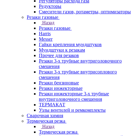
Регуляторы расхода газа
Редукторы
Смесители газов, ротаметры, оптимизаторы
Резаки газовые
Назад
Резаки газовые
Harris
Messer
Гайки крепления мундштуков
Мундштуки к резакам
Прочее для резаков
Резаки 3-х трубные внутриголовочного
смешения
Резаки 3-х трубные внутрисоплового
смешения
Резаки бензиновые
Резаки инжекторные
Резаки инжекторные 3-х трубные
внутриголовочного смешения
ТЕРМАКАТ
Узлы вентилей и ремкомплекты
Сварочная химия
Термическая резка
Назад
Термическая резка