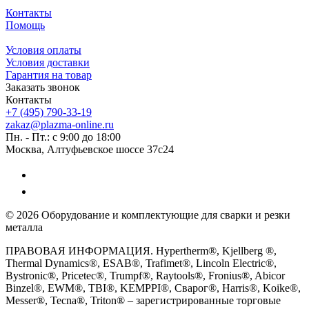
Контакты
Помощь
Условия оплаты
Условия доставки
Гарантия на товар
Заказать звонок
Контакты
+7 (495) 790-33-19
zakaz@plazma-online.ru
Пн. - Пт.: с 9:00 до 18:00
Москва, Алтуфьевское шоссе 37с24
© 2026 Оборудование и комплектующие для сварки и резки
металла
ПРАВОВАЯ ИНФОРМАЦИЯ. Hypertherm®, Kjellberg ®,
Thermal Dynamics®, ESAB®, Trafimet®, Lincoln Electric®,
Bystronic®, Pricetec®, Trumpf®, Raytools®, Fronius®, Abicor
Binzel®, EWM®, TBI®, KEMPPI®, Сварог®, Harris®, Koike®,
Messer®, Tecna®, Triton® – зарегистрированные торговые