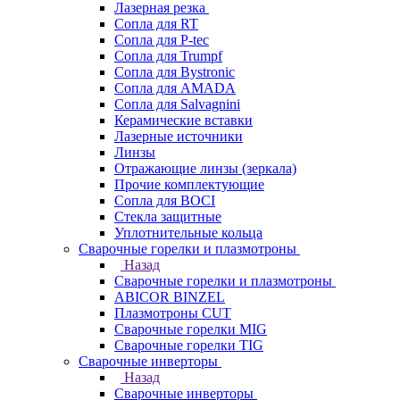
Лазерная резка
Сопла для RT
Сопла для P-tec
Сопла для Trumpf
Сопла для Bystronic
Сопла для AMADA
Сопла для Salvagnini
Керамические вставки
Лазерные источники
Линзы
Отражающие линзы (зеркала)
Прочие комплектующие
Сопла для BOCI
Стекла защитные
Уплотнительные кольца
Сварочные горелки и плазмотроны
Назад
Сварочные горелки и плазмотроны
ABICOR BINZEL
Плазмотроны CUT
Сварочные горелки MIG
Сварочные горелки TIG
Сварочные инверторы
Назад
Сварочные инверторы