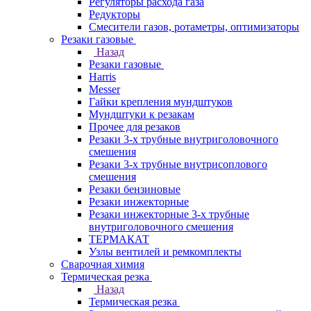
Регуляторы расхода газа
Редукторы
Смесители газов, ротаметры, оптимизаторы
Резаки газовые
Назад
Резаки газовые
Harris
Messer
Гайки крепления мундштуков
Мундштуки к резакам
Прочее для резаков
Резаки 3-х трубные внутриголовочного
смешения
Резаки 3-х трубные внутрисоплового
смешения
Резаки бензиновые
Резаки инжекторные
Резаки инжекторные 3-х трубные
внутриголовочного смешения
ТЕРМАКАТ
Узлы вентилей и ремкомплекты
Сварочная химия
Термическая резка
Назад
Термическая резка