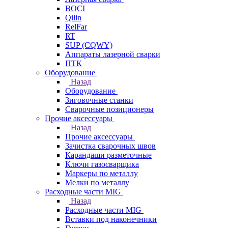
BOCI
Qilin
RelFar
RT
SUP (CQWY)
Аппараты лазерной сварки
ПТК
Оборудование
Назад
Оборудование
Зиговочные станки
Сварочные позиционеры
Прочие аксессуары
Назад
Прочие аксессуары
Зачистка сварочных швов
Карандаши разметочные
Ключи газосварщика
Маркеры по металлу
Мелки по металлу
Расходные части MIG
Назад
Расходные части MIG
Вставки под наконечники