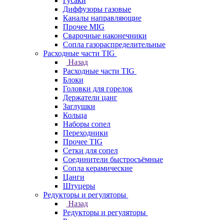
Гусаки
Диффузоры газовые
Каналы направляющие
Прочее MIG
Сварочные наконечники
Сопла газораспределительные
Расходные части TIG
Назад
Расходные части TIG
Блоки
Головки для горелок
Держатели цанг
Заглушки
Кольца
Наборы сопел
Переходники
Прочее TIG
Сетки для сопел
Соединители быстросъёмные
Сопла керамические
Цанги
Штуцеры
Редукторы и регуляторы
Назад
Редукторы и регуляторы