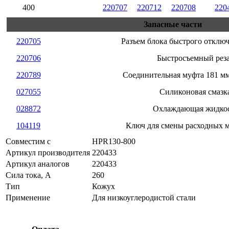
400
220707
220712
220708
220
Запасные части
220705
Разъем блока быстрого отключ
220706
Быстросъемный рез
220789
Соединительная муфта 181 мм
027055
Силиконовая смазк
028872
Охлаждающая жидко
104119
Ключ для смены расходных 
Совместим с
HPR130-800
Артикул производителя
220433
Артикул аналогов
220433
Сила тока, А
260
Тип
Кожух
Применение
Для низкоуглеродистой стали