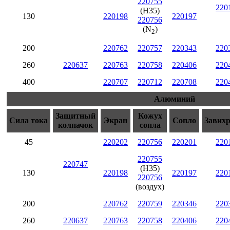
220755
220
(H35)
130
220198
220197
220756
(N
)
2
200
220762
220757
220343
220
260
220637
220763
220758
220406
220
400
220707
220712
220708
220
Алюминий
Защитный
Кожух
Сила тока
Экран
Сопло
Завих
колпачок
сопла
45
220202
220756
220201
220
220755
220747
(H35)
130
220198
220197
220
220756
(воздух)
200
220762
220759
220346
220
260
220637
220763
220758
220406
220