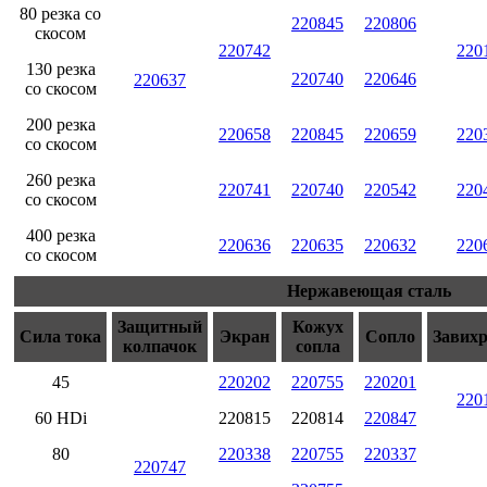
80 резка со
220845
220806
скосом
220742
220
130 резка
220740
220646
220637
со скосом
200 резка
220658
220845
220659
220
со скосом
260 резка
220741
220740
220542
220
со скосом
400 резка
220636
220635
220632
220
со скосом
Нержавеющая сталь
Защитный
Кожух
Сила тока
Экран
Сопло
Завих
колпачок
сопла
45
220202
220755
220201
220
60 HDi
220815
220814
220847
80
220338
220755
220337
220747