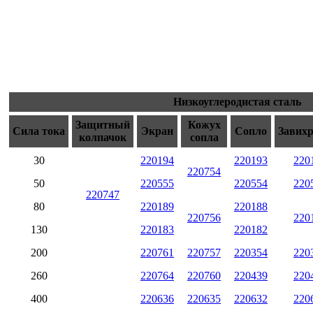
Низкоуглеродистая сталь
Защитный
Кожух
Сила тока
Экран
Сопло
Завих
колпачок
сопла
30
220194
220193
220
220754
50
220555
220554
220
220747
80
220189
220188
220756
220
130
220183
220182
200
220761
220757
220354
220
260
220764
220760
220439
220
400
220636
220635
220632
220