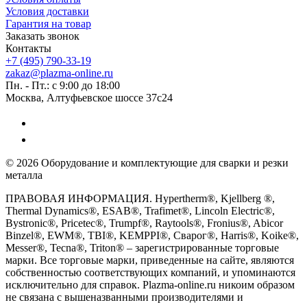
Условия доставки
Гарантия на товар
Заказать звонок
Контакты
+7 (495) 790-33-19
zakaz@plazma-online.ru
Пн. - Пт.: с 9:00 до 18:00
Москва, Алтуфьевское шоссе 37с24
© 2026 Оборудование и комплектующие для сварки и резки
металла
ПРАВОВАЯ ИНФОРМАЦИЯ. Hypertherm®, Kjellberg ®,
Thermal Dynamics®, ESAB®, Trafimet®, Lincoln Electric®,
Bystronic®, Pricetec®, Trumpf®, Raytools®, Fronius®, Abicor
Binzel®, EWM®, TBI®, KEMPPI®, Сварог®, Harris®, Koike®,
Messer®, Tecna®, Triton® – зарегистрированные торговые
марки. Все торговые марки, приведенные на сайте, являются
собственностью соответствующих компаний, и упоминаются
исключительно для справок. Plazma-online.ru никоим образом
не связана с вышеназванными производителями и