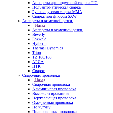
Аппараты аргонодуговой сварки TIG
Полуавтоматическая сварка
Ручная дуговая сварка MMA
Сварка под флюсом SAW
Аппараты плазменной резки
Назад
Аппараты плазменной резки
Beverly
Foxweld
Hytherm
Thermal Dynamics
Trton
TZ 100/160
АРИА
ПТК
Сварог
Сварочная проволока
Назад
Сварочная проволока
Алюминиевая проволока
Высоколегированная
Нержавеющая проволока
Омедненная проволока
По чугуну
Полированная проволока