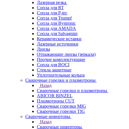
Лазерная резка
Сопла для RT
Сопла для P-tec
Сопла для Trumpf
Сопла для Bystronic
Сопла для AMADA
Сопла для Salvagnini
Керамические вставки
Лазерные источники
Линзы
Отражающие линзы (зеркала)
Прочие комплектующие
Сопла для BOCI
Стекла защитные
Уплотнительные кольца
Сварочные горелки и плазмотроны
Назад
Сварочные горелки и плазмотроны
ABICOR BINZEL
Плазмотроны CUT
Сварочные горелки MIG
Сварочные горелки TIG
Сварочные инверторы
Назад
Сварочные инверторы