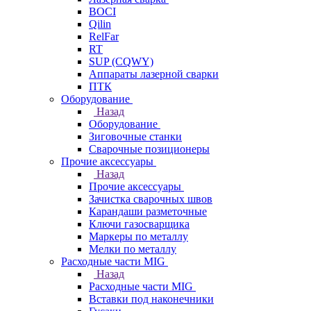
BOCI
Qilin
RelFar
RT
SUP (CQWY)
Аппараты лазерной сварки
ПТК
Оборудование
Назад
Оборудование
Зиговочные станки
Сварочные позиционеры
Прочие аксессуары
Назад
Прочие аксессуары
Зачистка сварочных швов
Карандаши разметочные
Ключи газосварщика
Маркеры по металлу
Мелки по металлу
Расходные части MIG
Назад
Расходные части MIG
Вставки под наконечники