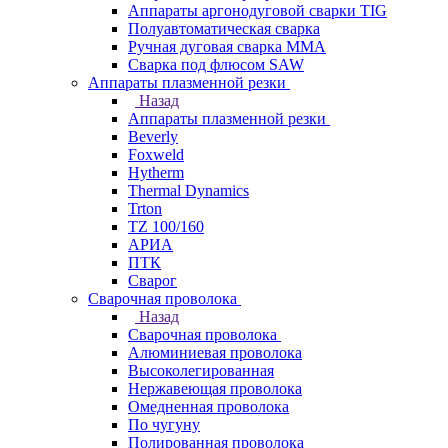
Аппараты аргонодуговой сварки TIG
Полуавтоматическая сварка
Ручная дуговая сварка MMA
Сварка под флюсом SAW
Аппараты плазменной резки
Назад
Аппараты плазменной резки
Beverly
Foxweld
Hytherm
Thermal Dynamics
Trton
TZ 100/160
АРИА
ПТК
Сварог
Сварочная проволока
Назад
Сварочная проволока
Алюминиевая проволока
Высоколегированная
Нержавеющая проволока
Омедненная проволока
По чугуну
Полированная проволока