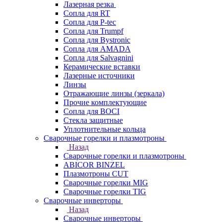
Лазерная резка
Сопла для RT
Сопла для P-tec
Сопла для Trumpf
Сопла для Bystronic
Сопла для AMADA
Сопла для Salvagnini
Керамические вставки
Лазерные источники
Линзы
Отражающие линзы (зеркала)
Прочие комплектующие
Сопла для BOCI
Стекла защитные
Уплотнительные кольца
Сварочные горелки и плазмотроны
Назад
Сварочные горелки и плазмотроны
ABICOR BINZEL
Плазмотроны CUT
Сварочные горелки MIG
Сварочные горелки TIG
Сварочные инверторы
Назад
Сварочные инверторы