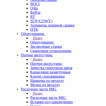
BOCI
Qilin
RelFar
RT
SUP (CQWY)
Аппараты лазерной сварки
ПТК
Оборудование
Назад
Оборудование
Зиговочные станки
Сварочные позиционеры
Прочие аксессуары
Назад
Прочие аксессуары
Зачистка сварочных швов
Карандаши разметочные
Ключи газосварщика
Маркеры по металлу
Мелки по металлу
Расходные части MIG
Назад
Расходные части MIG
Вставки под наконечники