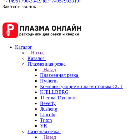
+7 (495) 790-33-19
tel:+74957903319
Заказать звонок
Каталог
Назад
Каталог
Плазменная резка
Назад
Плазменная резка
Hytherm
Комплектующие к плазмотронам CUT
KJELLBERG
Thermal Dynamic
Beverly
Jiusheng
Lincoln
Triton
YK
Лазерная резка
Назад