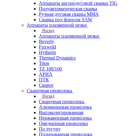
Аппараты аргонодуговой сварки TIG
Полуавтоматическая сварка
Ручная дуговая сварка MMA
Сварка под флюсом SAW
Аппараты плазменной резки
Назад
Аппараты плазменной резки
Beverly
Foxweld
Hytherm
Thermal Dynamics
Trton
TZ 100/160
АРИА
ПТК
Сварог
Сварочная проволока
Назад
Сварочная проволока
Алюминиевая проволока
Высоколегированная
Нержавеющая проволока
Омедненная проволока
По чугуну
Полированная проволока