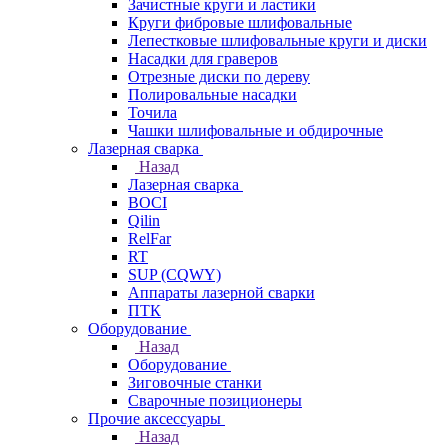
Зачистные круги и ластики
Круги фибровые шлифовальные
Лепестковые шлифовальные круги и диски
Насадки для граверов
Отрезные диски по дереву
Полировальные насадки
Точила
Чашки шлифовальные и обдирочные
Лазерная сварка
Назад
Лазерная сварка
BOCI
Qilin
RelFar
RT
SUP (CQWY)
Аппараты лазерной сварки
ПТК
Оборудование
Назад
Оборудование
Зиговочные станки
Сварочные позиционеры
Прочие аксессуары
Назад