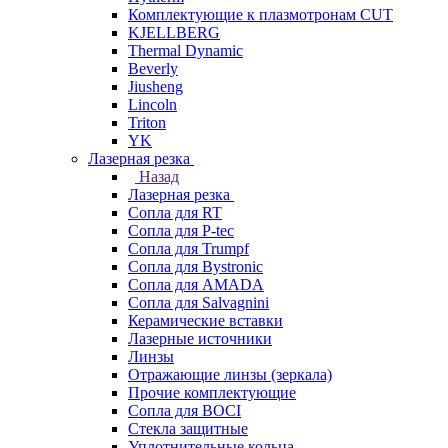
Комплектующие к плазмотронам CUT
KJELLBERG
Thermal Dynamic
Beverly
Jiusheng
Lincoln
Triton
YK
Лазерная резка
Назад
Лазерная резка
Сопла для RT
Сопла для P-tec
Сопла для Trumpf
Сопла для Bystronic
Сопла для AMADA
Сопла для Salvagnini
Керамические вставки
Лазерные источники
Линзы
Отражающие линзы (зеркала)
Прочие комплектующие
Сопла для BOCI
Стекла защитные
Уплотнительные кольца