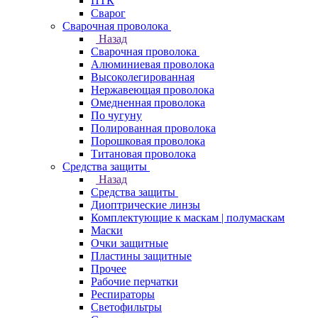
ПТК
Сварог
Сварочная проволока
Назад
Сварочная проволока
Алюминиевая проволока
Высоколегированная
Нержавеющая проволока
Омедненная проволока
По чугуну
Полированная проволока
Порошковая проволока
Титановая проволока
Средства защиты
Назад
Средства защиты
Диоптрические линзы
Комплектующие к маскам | полумаскам
Маски
Очки защитные
Пластины защитные
Прочее
Рабочие перчатки
Респираторы
Светофильтры