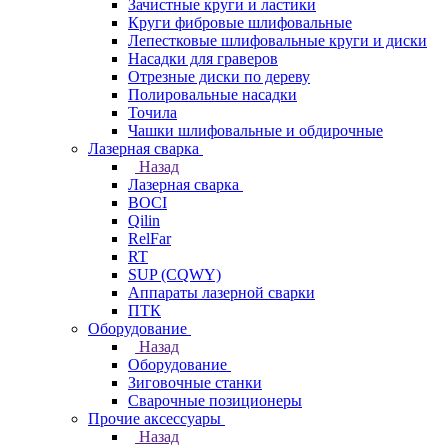
Зачистные круги и ластики
Круги фибровые шлифовальные
Лепестковые шлифовальные круги и диски
Насадки для граверов
Отрезные диски по дереву
Полировальные насадки
Точила
Чашки шлифовальные и обдирочные
Лазерная сварка
Назад
Лазерная сварка
BOCI
Qilin
RelFar
RT
SUP (CQWY)
Аппараты лазерной сварки
ПТК
Оборудование
Назад
Оборудование
Зиговочные станки
Сварочные позиционеры
Прочие аксессуары
Назад