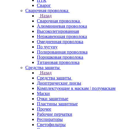
ПТК
Сварог
Сварочная проволока
Назад
Сварочная проволока
Алюминиевая проволока
Высоколегированная
Нержавеющая проволока
Омедненная проволока
По чугуну
Полированная проволока
Порошковая проволока
Титановая проволока
Средства защиты
Назад
Средства защиты
Диоптрические линзы
Комплектующие к маскам | полумаскам
Маски
Очки защитные
Пластины защитные
Прочее
Рабочие перчатки
Респираторы
Светофильтры