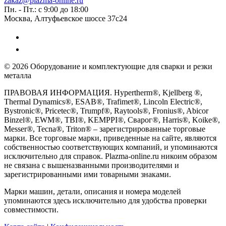
zakaz@plazma-online.ru
Пн. - Пт.: с 9:00 до 18:00
Москва, Алтуфьевское шоссе 37с24
© 2026 Оборудование и комплектующие для сварки и резки
металла
ПРАВОВАЯ ИНФОРМАЦИЯ. Hypertherm®, Kjellberg ®,
Thermal Dynamics®, ESAB®, Trafimet®, Lincoln Electric®,
Bystronic®, Pricetec®, Trumpf®, Raytools®, Fronius®, Abicor
Binzel®, EWM®, TBI®, KEMPPI®, Сварог®, Harris®, Koike®,
Messer®, Tecna®, Triton® – зарегистрированные торговые
марки. Все торговые марки, приведенные на сайте, являются
собственностью соответствующих компаний, и упоминаются
исключительно для справок. Plazma-online.ru никоим образом
не связана с вышеназванными производителями и
зарегистрированными ими товарными знаками.
Марки машин, детали, описания и номера моделей
упоминаются здесь исключительно для удобства проверки
совместимости.