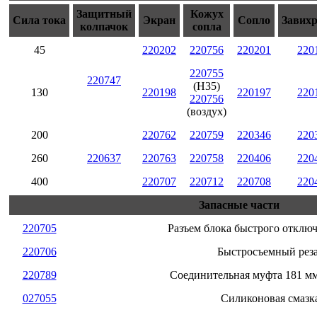
Защитный
Кожух
Сила тока
Экран
Сопло
Завих
колпачок
сопла
45
220202
220756
220201
220
220755
220747
(H35)
130
220198
220197
220
220756
(воздух)
200
220762
220759
220346
220
260
220637
220763
220758
220406
220
400
220707
220712
220708
220
Запасные части
220705
Разъем блока быстрого отключ
220706
Быстросъемный рез
220789
Соединительная муфта 181 мм
027055
Силиконовая смазк