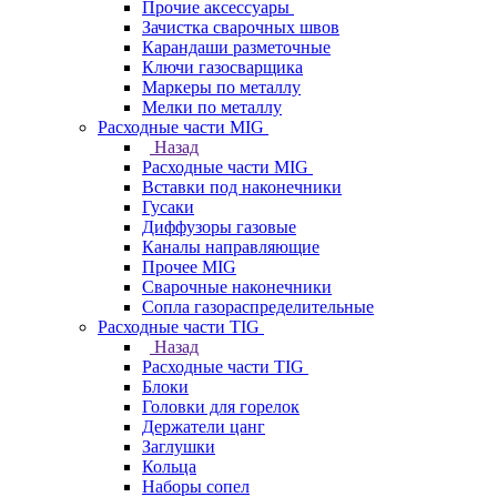
Прочие аксессуары
Зачистка сварочных швов
Карандаши разметочные
Ключи газосварщика
Маркеры по металлу
Мелки по металлу
Расходные части MIG
Назад
Расходные части MIG
Вставки под наконечники
Гусаки
Диффузоры газовые
Каналы направляющие
Прочее MIG
Сварочные наконечники
Сопла газораспределительные
Расходные части TIG
Назад
Расходные части TIG
Блоки
Головки для горелок
Держатели цанг
Заглушки
Кольца
Наборы сопел