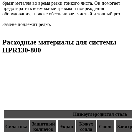
брызг металла во время резки тонкого листа. Он помогает
предотвратить возможные травмы и повреждения
оборудования, а также обеспечивает чистый и точный рез.
Замене подлежит редко.
Расходные материалы для системы
HPR130-800
Низкоуглеродистая сталь
Защитный
Кожух
Сила тока
Экран
Сопло
Завих
колпачок
сопла