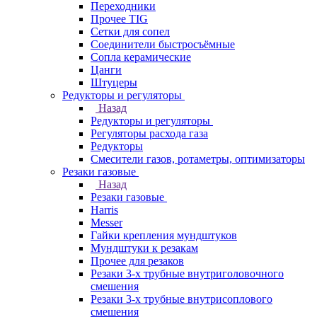
Переходники
Прочее TIG
Сетки для сопел
Соединители быстросъёмные
Сопла керамические
Цанги
Штуцеры
Редукторы и регуляторы
Назад
Редукторы и регуляторы
Регуляторы расхода газа
Редукторы
Смесители газов, ротаметры, оптимизаторы
Резаки газовые
Назад
Резаки газовые
Harris
Messer
Гайки крепления мундштуков
Мундштуки к резакам
Прочее для резаков
Резаки 3-х трубные внутриголовочного
смешения
Резаки 3-х трубные внутрисоплового
смешения