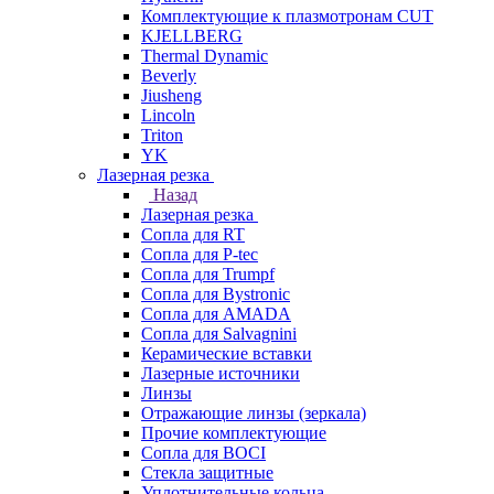
Комплектующие к плазмотронам CUT
KJELLBERG
Thermal Dynamic
Beverly
Jiusheng
Lincoln
Triton
YK
Лазерная резка
Назад
Лазерная резка
Сопла для RT
Сопла для P-tec
Сопла для Trumpf
Сопла для Bystronic
Сопла для AMADA
Сопла для Salvagnini
Керамические вставки
Лазерные источники
Линзы
Отражающие линзы (зеркала)
Прочие комплектующие
Сопла для BOCI
Стекла защитные
Уплотнительные кольца