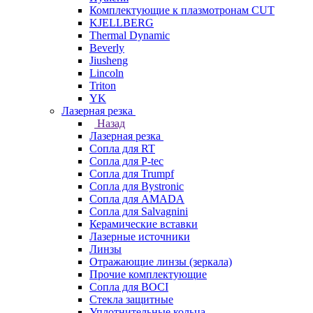
Комплектующие к плазмотронам CUT
KJELLBERG
Thermal Dynamic
Beverly
Jiusheng
Lincoln
Triton
YK
Лазерная резка
Назад
Лазерная резка
Сопла для RT
Сопла для P-tec
Сопла для Trumpf
Сопла для Bystronic
Сопла для AMADA
Сопла для Salvagnini
Керамические вставки
Лазерные источники
Линзы
Отражающие линзы (зеркала)
Прочие комплектующие
Сопла для BOCI
Стекла защитные
Уплотнительные кольца