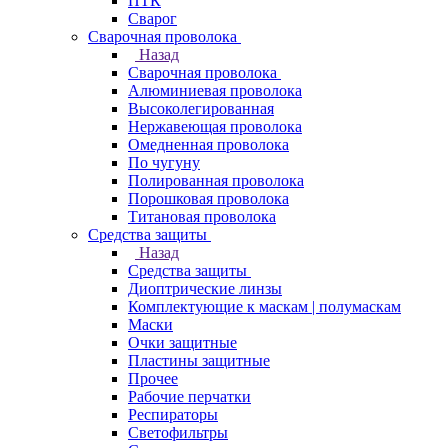
ПТК
Сварог
Сварочная проволока
Назад
Сварочная проволока
Алюминиевая проволока
Высоколегированная
Нержавеющая проволока
Омедненная проволока
По чугуну
Полированная проволока
Порошковая проволока
Титановая проволока
Средства защиты
Назад
Средства защиты
Диоптрические линзы
Комплектующие к маскам | полумаскам
Маски
Очки защитные
Пластины защитные
Прочее
Рабочие перчатки
Респираторы
Светофильтры