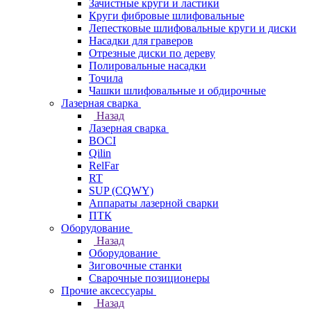
Зачистные круги и ластики
Круги фибровые шлифовальные
Лепестковые шлифовальные круги и диски
Насадки для граверов
Отрезные диски по дереву
Полировальные насадки
Точила
Чашки шлифовальные и обдирочные
Лазерная сварка
Назад
Лазерная сварка
BOCI
Qilin
RelFar
RT
SUP (CQWY)
Аппараты лазерной сварки
ПТК
Оборудование
Назад
Оборудование
Зиговочные станки
Сварочные позиционеры
Прочие аксессуары
Назад