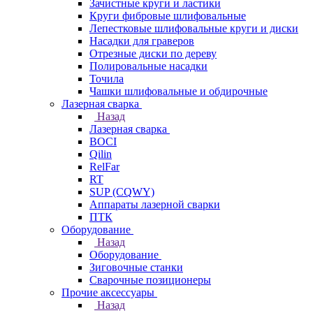
Зачистные круги и ластики
Круги фибровые шлифовальные
Лепестковые шлифовальные круги и диски
Насадки для граверов
Отрезные диски по дереву
Полировальные насадки
Точила
Чашки шлифовальные и обдирочные
Лазерная сварка
Назад
Лазерная сварка
BOCI
Qilin
RelFar
RT
SUP (CQWY)
Аппараты лазерной сварки
ПТК
Оборудование
Назад
Оборудование
Зиговочные станки
Сварочные позиционеры
Прочие аксессуары
Назад