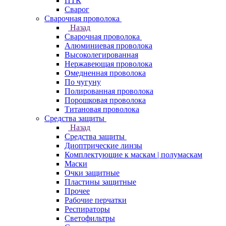
ПТК
Сварог
Сварочная проволока
Назад
Сварочная проволока
Алюминиевая проволока
Высоколегированная
Нержавеющая проволока
Омедненная проволока
По чугуну
Полированная проволока
Порошковая проволока
Титановая проволока
Средства защиты
Назад
Средства защиты
Диоптрические линзы
Комплектующие к маскам | полумаскам
Маски
Очки защитные
Пластины защитные
Прочее
Рабочие перчатки
Респираторы
Светофильтры