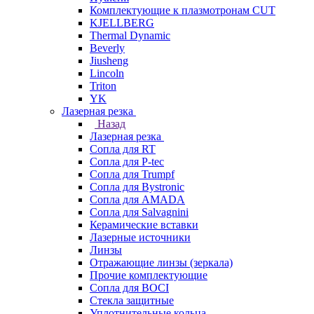
Комплектующие к плазмотронам CUT
KJELLBERG
Thermal Dynamic
Beverly
Jiusheng
Lincoln
Triton
YK
Лазерная резка
Назад
Лазерная резка
Сопла для RT
Сопла для P-tec
Сопла для Trumpf
Сопла для Bystronic
Сопла для AMADA
Сопла для Salvagnini
Керамические вставки
Лазерные источники
Линзы
Отражающие линзы (зеркала)
Прочие комплектующие
Сопла для BOCI
Стекла защитные
Уплотнительные кольца