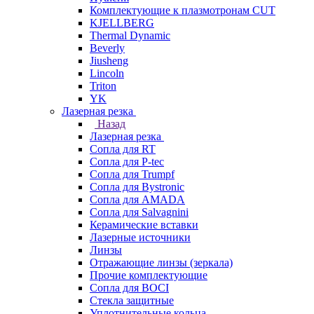
Комплектующие к плазмотронам CUT
KJELLBERG
Thermal Dynamic
Beverly
Jiusheng
Lincoln
Triton
YK
Лазерная резка
Назад
Лазерная резка
Сопла для RT
Сопла для P-tec
Сопла для Trumpf
Сопла для Bystronic
Сопла для AMADA
Сопла для Salvagnini
Керамические вставки
Лазерные источники
Линзы
Отражающие линзы (зеркала)
Прочие комплектующие
Сопла для BOCI
Стекла защитные
Уплотнительные кольца