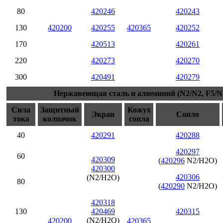
80
420246
420243
130
420200
420255
420365
420252
170
420513
420261
220
420273
420270
300
420491
420279
Нержавеющая сталь и алюминий (N2/N2, F5/N2
Сила
Защитный
Кожух
Экран
Сопло
тока
колпачок
сопла
40
420291
420288
420297
60
420309
(
420296
N2/H2O)
420300
420306
(N2/H2O)
80
(
420290
N2/H2O)
420318
130
420469
420315
(N2/H2O)
420200
420365