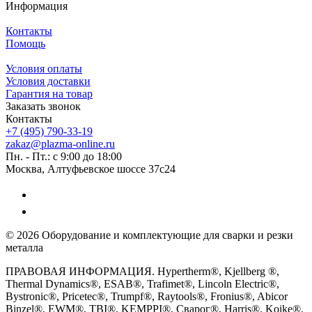
Информация
Контакты
Помощь
Условия оплаты
Условия доставки
Гарантия на товар
Заказать звонок
Контакты
+7 (495) 790-33-19
zakaz@plazma-online.ru
Пн. - Пт.: с 9:00 до 18:00
Москва, Алтуфьевское шоссе 37с24
© 2026 Оборудование и комплектующие для сварки и резки
металла
ПРАВОВАЯ ИНФОРМАЦИЯ. Hypertherm®, Kjellberg ®,
Thermal Dynamics®, ESAB®, Trafimet®, Lincoln Electric®,
Bystronic®, Pricetec®, Trumpf®, Raytools®, Fronius®, Abicor
Binzel®, EWM®, TBI®, KEMPPI®, Сварог®, Harris®, Koike®,