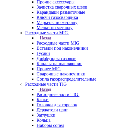
Прочие аксессуары
Зачистка сварочных швов
Карандаши разметочные
Ключи газосварщика
Маркеры по металлу
Мелки по металлу
Расходные части MIG
Назад
Расходные части MIG
Вставки под наконечники
Гусаки
Диффузоры газовые
Каналы направляющие
Прочее MIG
Сварочные наконечники
Сопла газораспределительные
Расходные части TIG
Назад
Расходные части TIG
Блоки
Головки для горелок
Держатели цанг
Заглушки
Кольца
Наборы сопел