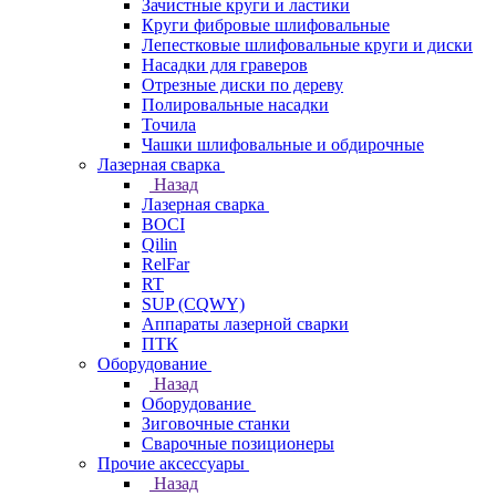
Зачистные круги и ластики
Круги фибровые шлифовальные
Лепестковые шлифовальные круги и диски
Насадки для граверов
Отрезные диски по дереву
Полировальные насадки
Точила
Чашки шлифовальные и обдирочные
Лазерная сварка
Назад
Лазерная сварка
BOCI
Qilin
RelFar
RT
SUP (CQWY)
Аппараты лазерной сварки
ПТК
Оборудование
Назад
Оборудование
Зиговочные станки
Сварочные позиционеры
Прочие аксессуары
Назад