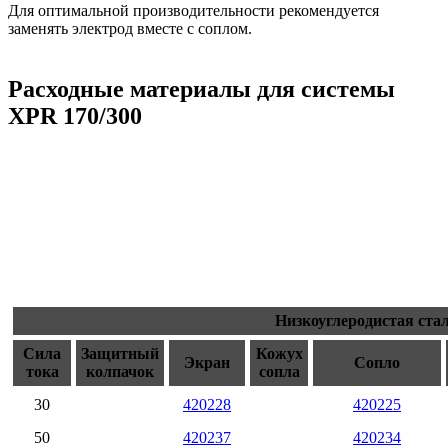
Для оптимальной производительности рекомендуется
заменять электрод вместе с соплом.
Расходные материалы для системы
XPR 170/300
Низкоуглеродистая ста
Сила
Защитный
Кожух
Экран
Сопло
тока
колпачок
сопла
30
420228
420225
50
420237
420234