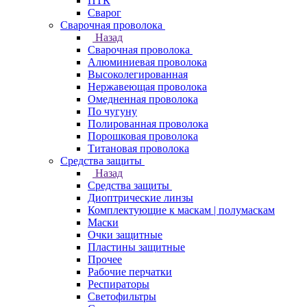
ПТК
Сварог
Сварочная проволока
Назад
Сварочная проволока
Алюминиевая проволока
Высоколегированная
Нержавеющая проволока
Омедненная проволока
По чугуну
Полированная проволока
Порошковая проволока
Титановая проволока
Средства защиты
Назад
Средства защиты
Диоптрические линзы
Комплектующие к маскам | полумаскам
Маски
Очки защитные
Пластины защитные
Прочее
Рабочие перчатки
Респираторы
Светофильтры