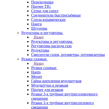
Переходники
Прочее TIG
Сетки для сопел
Соединители быстросъёмные
Сопла керамические
Цанги
Штуцеры
Редукторы и регуляторы
Назад
Редукторы и регуляторы
Регуляторы расхода газа
Редукторы
Смесители газов, ротаметры, оптимизаторы
Резаки газовые
Назад
Резаки газовые
Harris
Messer
Гайки крепления мундштуков
Мундштуки к резакам
Прочее для резаков
Резаки 3-х трубные внутриголовочного
смешения
Резаки 3-х трубные внутрисоплового
смешения