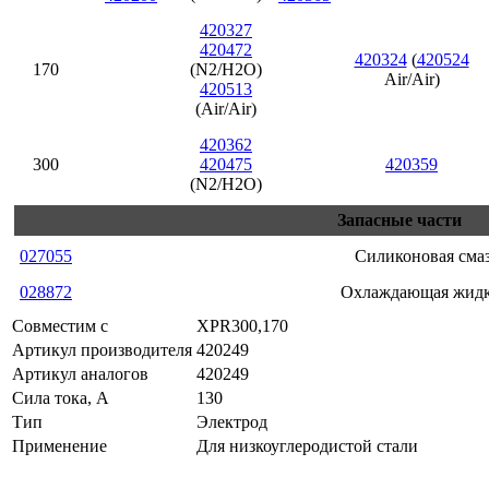
420327
420472
420324
(
420524
170
(N2/H2O)
Air/Air)
420513
(Air/Air)
420362
300
420475
420359
(N2/H2O)
Запасные части
027055
Силиконовая сма
028872
Охлаждающая жидк
Совместим с
XPR300,170
Артикул производителя
420249
Артикул аналогов
420249
Сила тока, А
130
Тип
Электрод
Применение
Для низкоуглеродистой стали