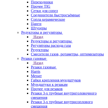
Переходники
Прочее TIG
Сетки для сопел
Соединители быстросъёмные
Сопла керамические
Цанги
Штуцеры
Редукторы и регуляторы
Назад
Редукторы и регуляторы
Регуляторы расхода газа
Редукторы
Смесители газов, ротаметры, оптимизаторы
Резаки газовые
Назад
Резаки газовые
Harris
Messer
Гайки крепления мундштуков
Мундштуки к резакам
Прочее для резаков
Резаки 3-х трубные внутриголовочного
смешения
Резаки 3-х трубные внутрисоплового
смешения