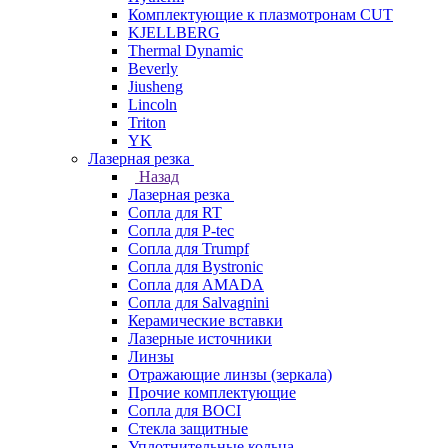
Комплектующие к плазмотронам CUT
KJELLBERG
Thermal Dynamic
Beverly
Jiusheng
Lincoln
Triton
YK
Лазерная резка
Назад
Лазерная резка
Сопла для RT
Сопла для P-tec
Сопла для Trumpf
Сопла для Bystronic
Сопла для AMADA
Сопла для Salvagnini
Керамические вставки
Лазерные источники
Линзы
Отражающие линзы (зеркала)
Прочие комплектующие
Сопла для BOCI
Стекла защитные
Уплотнительные кольца