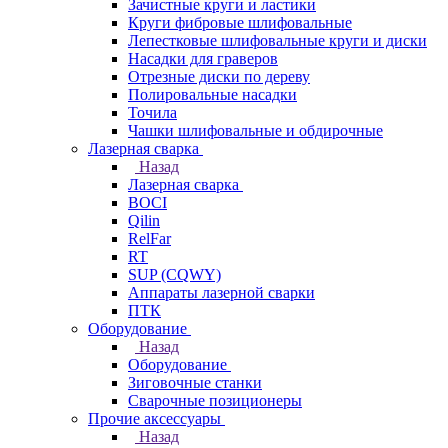
Зачистные круги и ластики
Круги фибровые шлифовальные
Лепестковые шлифовальные круги и диски
Насадки для граверов
Отрезные диски по дереву
Полировальные насадки
Точила
Чашки шлифовальные и обдирочные
Лазерная сварка
Назад
Лазерная сварка
BOCI
Qilin
RelFar
RT
SUP (CQWY)
Аппараты лазерной сварки
ПТК
Оборудование
Назад
Оборудование
Зиговочные станки
Сварочные позиционеры
Прочие аксессуары
Назад