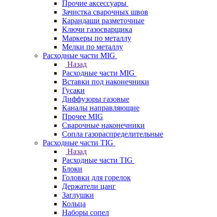
Прочие аксессуары
Зачистка сварочных швов
Карандаши разметочные
Ключи газосварщика
Маркеры по металлу
Мелки по металлу
Расходные части MIG
Назад
Расходные части MIG
Вставки под наконечники
Гусаки
Диффузоры газовые
Каналы направляющие
Прочее MIG
Сварочные наконечники
Сопла газораспределительные
Расходные части TIG
Назад
Расходные части TIG
Блоки
Головки для горелок
Держатели цанг
Заглушки
Кольца
Наборы сопел