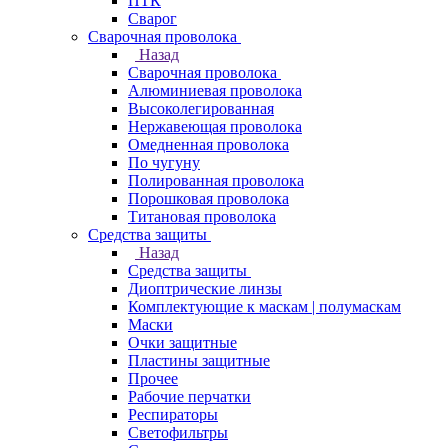
ПТК
Сварог
Сварочная проволока
Назад
Сварочная проволока
Алюминиевая проволока
Высоколегированная
Нержавеющая проволока
Омедненная проволока
По чугуну
Полированная проволока
Порошковая проволока
Титановая проволока
Средства защиты
Назад
Средства защиты
Диоптрические линзы
Комплектующие к маскам | полумаскам
Маски
Очки защитные
Пластины защитные
Прочее
Рабочие перчатки
Респираторы
Светофильтры