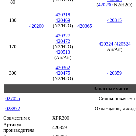
80
(
420290
N2/H2O)
420318
130
420469
420315
(N2/H2O)
420200
420365
420327
420472
420324
(
420524
170
(N2/H2O)
Air/Air)
420513
(Air/Air)
420362
300
420475
420359
(N2/H2O)
Запасные части
027055
Силиконовая сма
028872
Охлаждающая жидк
Совместим с
XPR300
Артикул
420359
производителя