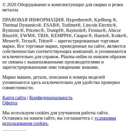
© 2026 Оборудование и комплектующие для сварки и резки
металла
ПРАВОВАЯ ИНФОРМАЦИЯ. Hypertherm®, Kjellberg ®,
Thermal Dynamics®, ESAB®, Trafimet®, Lincoln Electric®,
Bystronic®, Pricetec®, Trumpf®, Raytools®, Fronius®, Abicor
Binzel®, EWM®, TBI®, KEMPPI®, Сварог®, Harris®, Koike®,
Messer®, Tecna®, Triton® – зарегистрированные торговые
марки. Все торговые марки, приведенные на сайте, являются
собственностью соответствующих компаний, и упоминаются
исключительно для справок. Plazma-online.ru никоим образом
не связана с вышеназванными производителями и
зарегистрированными ими товарными знаками.
Марки машин, детали, описания и номера моделей
упоминаются здесь исключительно для удобства проверки
совместимости.
Карта сайта
|
Конфиденциальность
Оферта
Мы используем cookies для улучшения работы сайта.
Оставаясь на нашем сайте, вы соглашаетесь с
условиями
использования cookies.