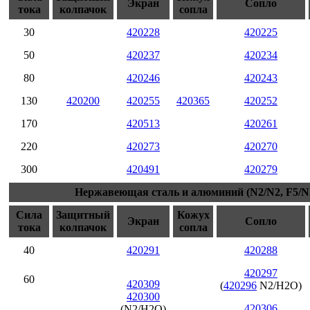
Экран
Сопло
тока
колпачок
сопла
30
420228
420225
50
420237
420234
80
420246
420243
130
420200
420255
420365
420252
170
420513
420261
220
420273
420270
300
420491
420279
Нержавеющая сталь и алюминий (N2/N2, F5/N2
Сила
Защитный
Кожух
Экран
Сопло
тока
колпачок
сопла
40
420291
420288
420297
60
420309
(
420296
N2/H2O)
420300
420306
(N2/H2O)