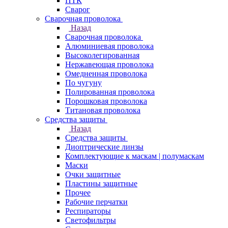
ПТК
Сварог
Сварочная проволока
Назад
Сварочная проволока
Алюминиевая проволока
Высоколегированная
Нержавеющая проволока
Омедненная проволока
По чугуну
Полированная проволока
Порошковая проволока
Титановая проволока
Средства защиты
Назад
Средства защиты
Диоптрические линзы
Комплектующие к маскам | полумаскам
Маски
Очки защитные
Пластины защитные
Прочее
Рабочие перчатки
Респираторы
Светофильтры