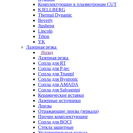
Комплектующие к плазмотронам CUT
KJELLBERG
Thermal Dynamic
Beverly
Jiusheng
Lincoln
Triton
YK
Лазерная резка
Назад
Лазерная резка
Сопла для RT
Сопла для P-tec
Сопла для Trumpf
Сопла для Bystronic
Сопла для AMADA
Сопла для Salvagnini
Керамические вставки
Лазерные источники
Линзы
Отражающие линзы (зеркала)
Прочие комплектующие
Сопла для BOCI
Стекла защитные
Уплотнительные кольца