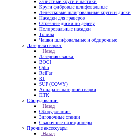
Зачистные круги и ластики
Круги фибровые шлифовальные
Лепестковые шлифовальные круги и диски
Насадки для граверов
Отрезные диски по дереву
Полировальные насадки
Точила
Чашки шлифовальные и обдирочные
Лазерная сварка
Назад
Лазерная сварка
BOCI
Qilin
RelFar
RT
SUP (CQWY)
Аппараты лазерной сварки
ПТК
Оборудование
Назад
Оборудование
Зиговочные станки
Сварочные позиционеры
Прочие аксессуары
Назад