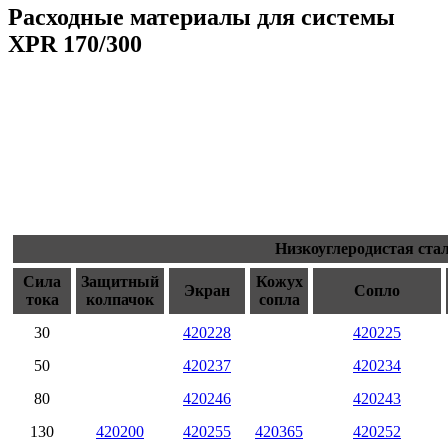
Расходные материалы для системы
XPR 170/300
Низкоуглеродистая ста
Сила
Защитный
Кожух
Экран
Сопло
тока
колпачок
сопла
30
420228
420225
50
420237
420234
80
420246
420243
130
420200
420255
420365
420252