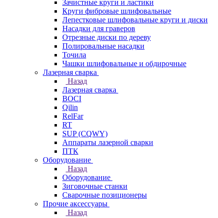
Зачистные круги и ластики
Круги фибровые шлифовальные
Лепестковые шлифовальные круги и диски
Насадки для граверов
Отрезные диски по дереву
Полировальные насадки
Точила
Чашки шлифовальные и обдирочные
Лазерная сварка
Назад
Лазерная сварка
BOCI
Qilin
RelFar
RT
SUP (CQWY)
Аппараты лазерной сварки
ПТК
Оборудование
Назад
Оборудование
Зиговочные станки
Сварочные позиционеры
Прочие аксессуары
Назад