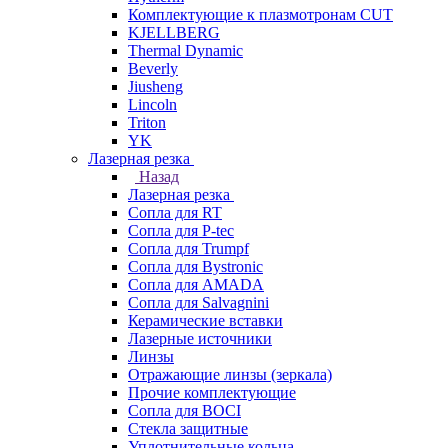
Комплектующие к плазмотронам CUT
KJELLBERG
Thermal Dynamic
Beverly
Jiusheng
Lincoln
Triton
YK
Лазерная резка
Назад
Лазерная резка
Сопла для RT
Сопла для P-tec
Сопла для Trumpf
Сопла для Bystronic
Сопла для AMADA
Сопла для Salvagnini
Керамические вставки
Лазерные источники
Линзы
Отражающие линзы (зеркала)
Прочие комплектующие
Сопла для BOCI
Стекла защитные
Уплотнительные кольца