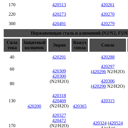
170
420513
420261
220
420273
420270
300
420491
420279
Нержавеющая сталь и алюминий (N2/N2, F5/N2
Сила
Защитный
Кожух
Экран
Сопло
тока
колпачок
сопла
40
420291
420288
420297
60
420309
(
420296
N2/H2O)
420300
420306
(N2/H2O)
80
(
420290
N2/H2O)
420318
130
420469
420315
(N2/H2O)
420200
420365
420327
420472
420324
(
420524
170
(N2/H2O)