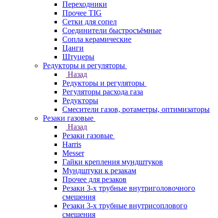
Переходники
Прочее TIG
Сетки для сопел
Соединители быстросъёмные
Сопла керамические
Цанги
Штуцеры
Редукторы и регуляторы
Назад
Редукторы и регуляторы
Регуляторы расхода газа
Редукторы
Смесители газов, ротаметры, оптимизаторы
Резаки газовые
Назад
Резаки газовые
Harris
Messer
Гайки крепления мундштуков
Мундштуки к резакам
Прочее для резаков
Резаки 3-х трубные внутриголовочного
смешения
Резаки 3-х трубные внутрисоплового
смешения