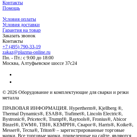
Контакты
Помощь
Условия оплаты
Условия доставки
Гарантия на товар
Заказать звонок
Контакты
+7 (495) 790-33-19
zakaz@plazma-online.ru
Пн. - Пт.: с 9:00 до 18:00
Москва, Алтуфьевское шоссе 37с24
© 2026 Оборудование и комплектующие для сварки и резки
металла
ПРАВОВАЯ ИНФОРМАЦИЯ. Hypertherm®, Kjellberg ®,
Thermal Dynamics®, ESAB®, Trafimet®, Lincoln Electric®,
Bystronic®, Pricetec®, Trumpf®, Raytools®, Fronius®, Abicor
Binzel®, EWM®, TBI®, KEMPPI®, Сварог®, Harris®, Koike®,
Messer®, Tecna®, Triton® – зарегистрированные торговые
марки. Все торговые марки, приведенные на сайте, являются