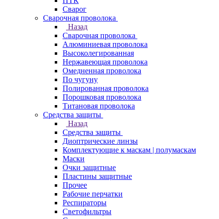
ПТК
Сварог
Сварочная проволока
Назад
Сварочная проволока
Алюминиевая проволока
Высоколегированная
Нержавеющая проволока
Омедненная проволока
По чугуну
Полированная проволока
Порошковая проволока
Титановая проволока
Средства защиты
Назад
Средства защиты
Диоптрические линзы
Комплектующие к маскам | полумаскам
Маски
Очки защитные
Пластины защитные
Прочее
Рабочие перчатки
Респираторы
Светофильтры