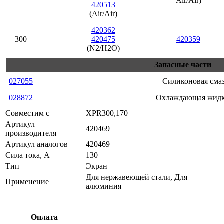
Air/Air)
420513
(Air/Air)
420362
300
420475
420359
(N2/H2O)
Запасные части
027055
Силиконовая сма
028872
Охлаждающая жидк
Совместим с
XPR300,170
Артикул
420469
производителя
Артикул аналогов
420469
Сила тока, А
130
Тип
Экран
Для нержавеющей стали, Для
Применение
алюминия
Оплата