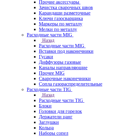
Прочие аксессуары
Зачистка сварочных швов
Карандаши разметочные
Ключи газосварщика
Маркеры по металлу
Мелки по металлу
Расходные части MIG
Назад
Расходные части MIG
Вставки под наконечники
Гусаки
Диффузоры газовые
Каналы направляющие
Прочее MIG
Сварочные наконечники
Сопла газораспределительные
Расходные части TIG
Назад
Расходные части TIG
Блоки
Головки для горелок
Держатели цанг
Заглушки
Кольца
Наборы сопел