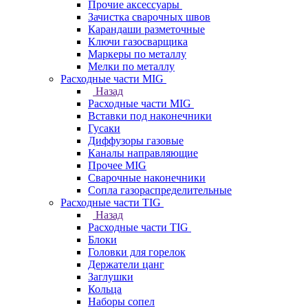
Прочие аксессуары
Зачистка сварочных швов
Карандаши разметочные
Ключи газосварщика
Маркеры по металлу
Мелки по металлу
Расходные части MIG
Назад
Расходные части MIG
Вставки под наконечники
Гусаки
Диффузоры газовые
Каналы направляющие
Прочее MIG
Сварочные наконечники
Сопла газораспределительные
Расходные части TIG
Назад
Расходные части TIG
Блоки
Головки для горелок
Держатели цанг
Заглушки
Кольца
Наборы сопел