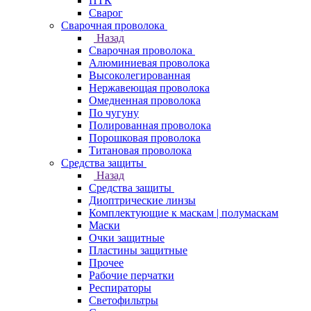
ПТК
Сварог
Сварочная проволока
Назад
Сварочная проволока
Алюминиевая проволока
Высоколегированная
Нержавеющая проволока
Омедненная проволока
По чугуну
Полированная проволока
Порошковая проволока
Титановая проволока
Средства защиты
Назад
Средства защиты
Диоптрические линзы
Комплектующие к маскам | полумаскам
Маски
Очки защитные
Пластины защитные
Прочее
Рабочие перчатки
Респираторы
Светофильтры