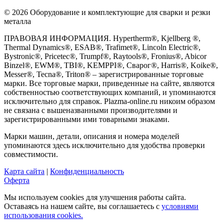
© 2026 Оборудование и комплектующие для сварки и резки
металла
ПРАВОВАЯ ИНФОРМАЦИЯ. Hypertherm®, Kjellberg ®,
Thermal Dynamics®, ESAB®, Trafimet®, Lincoln Electric®,
Bystronic®, Pricetec®, Trumpf®, Raytools®, Fronius®, Abicor
Binzel®, EWM®, TBI®, KEMPPI®, Сварог®, Harris®, Koike®,
Messer®, Tecna®, Triton® – зарегистрированные торговые
марки. Все торговые марки, приведенные на сайте, являются
собственностью соответствующих компаний, и упоминаются
исключительно для справок. Plazma-online.ru никоим образом
не связана с вышеназванными производителями и
зарегистрированными ими товарными знаками.
Марки машин, детали, описания и номера моделей
упоминаются здесь исключительно для удобства проверки
совместимости.
Карта сайта
|
Конфиденциальность
Оферта
Мы используем cookies для улучшения работы сайта.
Оставаясь на нашем сайте, вы соглашаетесь с
условиями
использования cookies.