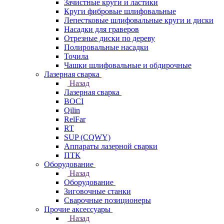
Зачистные круги и ластики
Круги фибровые шлифовальные
Лепестковые шлифовальные круги и диски
Насадки для граверов
Отрезные диски по дереву
Полировальные насадки
Точила
Чашки шлифовальные и обдирочные
Лазерная сварка
Назад
Лазерная сварка
BOCI
Qilin
RelFar
RT
SUP (CQWY)
Аппараты лазерной сварки
ПТК
Оборудование
Назад
Оборудование
Зиговочные станки
Сварочные позиционеры
Прочие аксессуары
Назад