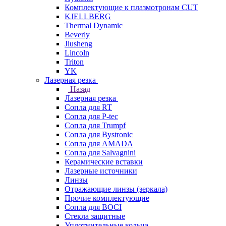
Комплектующие к плазмотронам CUT
KJELLBERG
Thermal Dynamic
Beverly
Jiusheng
Lincoln
Triton
YK
Лазерная резка
Назад
Лазерная резка
Сопла для RT
Сопла для P-tec
Сопла для Trumpf
Сопла для Bystronic
Сопла для AMADA
Сопла для Salvagnini
Керамические вставки
Лазерные источники
Линзы
Отражающие линзы (зеркала)
Прочие комплектующие
Сопла для BOCI
Стекла защитные
Уплотнительные кольца