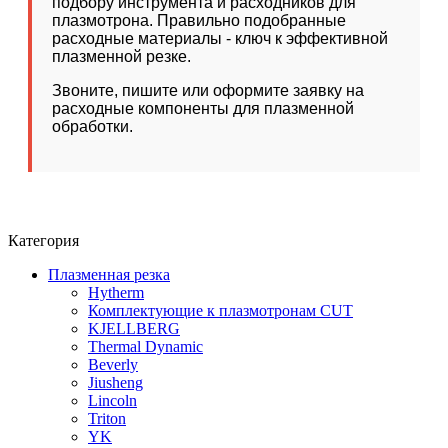
подбору инструмента и расходников для
заявки на расходники для плазменной резки
расходников для плазмотрона - это эффективный
плазмотрона. Правильно подобранные
менеджер свяжется с вами для уточнения деталей.
инструмент экономии.
расходные материалы - ключ к эффективной
Мы обеспечиваем поставку всех необходимых
плазменной резке.
расходных материалов для плазменной обработки
металлов.
Звоните, пишите или оформите заявку на
расходные компоненты для плазменной
обработки.
Категория
Плазменная резка
Hytherm
Комплектующие к плазмотронам CUT
KJELLBERG
Thermal Dynamic
Beverly
Jiusheng
Lincoln
Triton
YK