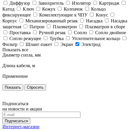
Диффузор
Завихритель
Изолятор
Картридж
Катод
Ключ
Кожух
Колпачок
Кольцо
фиксирующее
Комплектующие к ЧПУ
Конус
Корпус
Механизированный резак
Насадка
Насадка
защитная
Патрон
Плазматрон
Плазматрон в сборе
Проставка
Ручной резак
Сопло
Сопло двойное
Сопло режущее
Трубка
Уплотнительное кольцо
Фильтр
Шланг-пакет
Экран
Электрод
Показать все
Диаметр сопла, мм
Длина кабеля, м
Применение
Сбросить
Подписаться
на новости и акции
Подписаться
Интернет-магазин