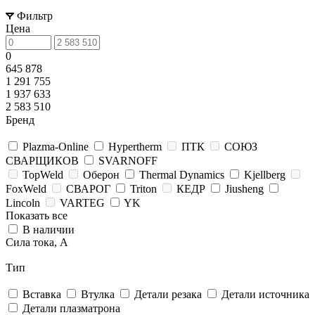
Фильтр
Цена
0
645 878
1 291 755
1 937 633
2 583 510
Бренд
Plazma-Online
Hypertherm
ПТК
СОЮЗ
СВАРЩИКОВ
SVARNOFF
TopWeld
Оберон
Thermal Dynamics
Kjellberg
FoxWeld
СВАРОГ
Triton
КЕДР
Jiusheng
Lincoln
VARTEG
YK
Показать все
В наличии
Сила тока, А
Тип
Вставка
Втулка
Детали резака
Детали источника
Детали плазматрона