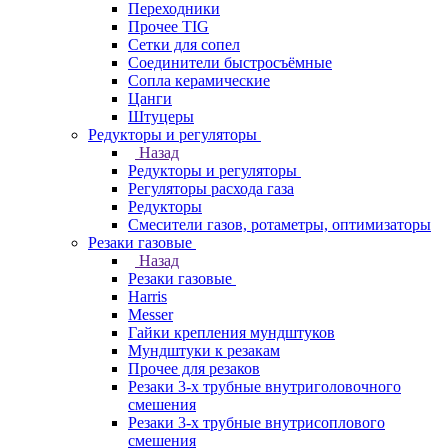
Переходники
Прочее TIG
Сетки для сопел
Соединители быстросъёмные
Сопла керамические
Цанги
Штуцеры
Редукторы и регуляторы
Назад
Редукторы и регуляторы
Регуляторы расхода газа
Редукторы
Смесители газов, ротаметры, оптимизаторы
Резаки газовые
Назад
Резаки газовые
Harris
Messer
Гайки крепления мундштуков
Мундштуки к резакам
Прочее для резаков
Резаки 3-х трубные внутриголовочного
смешения
Резаки 3-х трубные внутрисоплового
смешения