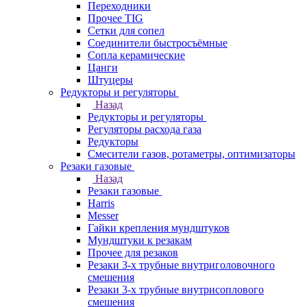
Переходники
Прочее TIG
Сетки для сопел
Соединители быстросъёмные
Сопла керамические
Цанги
Штуцеры
Редукторы и регуляторы
Назад
Редукторы и регуляторы
Регуляторы расхода газа
Редукторы
Смесители газов, ротаметры, оптимизаторы
Резаки газовые
Назад
Резаки газовые
Harris
Messer
Гайки крепления мундштуков
Мундштуки к резакам
Прочее для резаков
Резаки 3-х трубные внутриголовочного
смешения
Резаки 3-х трубные внутрисоплового
смешения