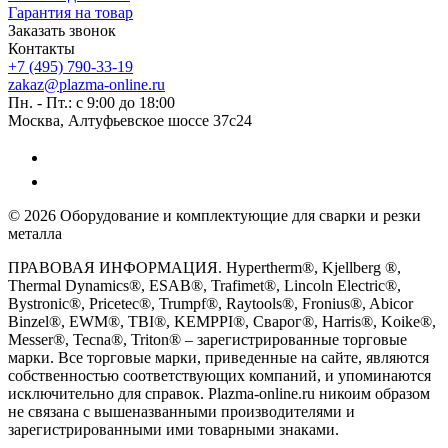
Гарантия на товар
Заказать звонок
Контакты
+7 (495) 790-33-19
zakaz@plazma-online.ru
Пн. - Пт.: с 9:00 до 18:00
Москва, Алтуфьевское шоссе 37с24
© 2026 Оборудование и комплектующие для сварки и резки
металла
ПРАВОВАЯ ИНФОРМАЦИЯ. Hypertherm®, Kjellberg ®,
Thermal Dynamics®, ESAB®, Trafimet®, Lincoln Electric®,
Bystronic®, Pricetec®, Trumpf®, Raytools®, Fronius®, Abicor
Binzel®, EWM®, TBI®, KEMPPI®, Сварог®, Harris®, Koike®,
Messer®, Tecna®, Triton® – зарегистрированные торговые
марки. Все торговые марки, приведенные на сайте, являются
собственностью соответствующих компаний, и упоминаются
исключительно для справок. Plazma-online.ru никоим образом
не связана с вышеназванными производителями и
зарегистрированными ими товарными знаками.