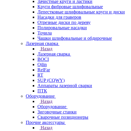
Зачистные круги и ластики
Круги фибровые шлифовальные
Лепестковые шлифовальные круги и диски
Насадки для граверов
Отрезные диски по дереву
Полировальные насадки
Точила
Чашки шлифовальные и обдирочные
Лазерная сварка
Назад
Лазерная сварка
BOCI
Qilin
RelFar
RT
SUP (CQWY)
Аппараты лазерной сварки
ПТК
Оборудование
Назад
Оборудование
Зиговочные станки
Сварочные позиционеры
Прочие аксессуары
Назад