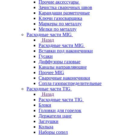
Прочие аксессуары
Зачистка сварочных швов
Карандаши разметочные
Ключи газосварщика
Маркеры по металлу
Мелки по металлу
Расходные части MIG
Назад
Расходные части MIG
Вставки под наконечники
Гусаки
Диффузоры газовые
Каналы направляющие
Прочее MIG
Сварочные наконечники
Сопла газораспределительные
Расходные части TIG
Назад
Расходные части TIG
Блоки
Головки для горелок
Держатели цанг
Заглушки
Кольца
Наборы сопел