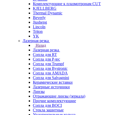
Комплектующие к плазмотронам CUT
KJELLBERG
Thermal Dynamic
Beverly
Jiusheng
Lincoln
Triton
YK
Лазерная резка
Назад
Лазерная резка
Сопла для RT
Сопла для P-tec
Сопла для Trumpf
Сопла для Bystronic
Сопла для AMADA
Сопла для Salvagnini
Керамические вставки
Лазерные источники
Линзы
Отражающие линзы (зеркала)
Прочие комплектующие
Сопла для BOCI
Стекла защитные
Уплотнительные кольца