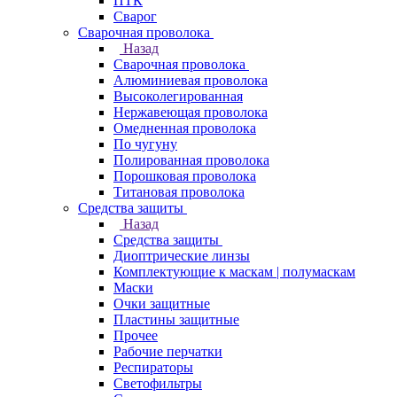
ПТК
Сварог
Сварочная проволока
Назад
Сварочная проволока
Алюминиевая проволока
Высоколегированная
Нержавеющая проволока
Омедненная проволока
По чугуну
Полированная проволока
Порошковая проволока
Титановая проволока
Средства защиты
Назад
Средства защиты
Диоптрические линзы
Комплектующие к маскам | полумаскам
Маски
Очки защитные
Пластины защитные
Прочее
Рабочие перчатки
Респираторы
Светофильтры