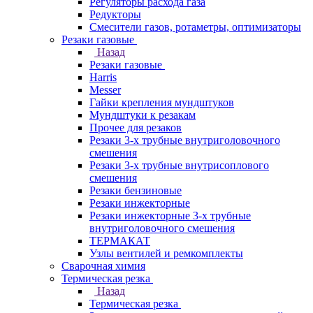
Регуляторы расхода газа
Редукторы
Смесители газов, ротаметры, оптимизаторы
Резаки газовые
Назад
Резаки газовые
Harris
Messer
Гайки крепления мундштуков
Мундштуки к резакам
Прочее для резаков
Резаки 3-х трубные внутриголовочного
смешения
Резаки 3-х трубные внутрисоплового
смешения
Резаки бензиновые
Резаки инжекторные
Резаки инжекторные 3-х трубные
внутриголовочного смешения
ТЕРМАКАТ
Узлы вентилей и ремкомплекты
Сварочная химия
Термическая резка
Назад
Термическая резка