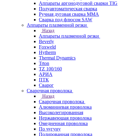
Аппараты аргонодуговой сварки TIG
Полуавтоматическая сварка
Ручная дуговая сварка MMA
Сварка под флюсом SAW
Аппараты плазменной резки
Назад
Аппараты плазменной резки
Beverly
Foxweld
Hytherm
Thermal Dynamics
Trton
TZ 100/160
АРИА
ПТК
Сварог
Сварочная проволока
Назад
Сварочная проволока
Алюминиевая проволока
Высоколегированная
Нержавеющая проволока
Омедненная проволока
По чугуну
Полированная проволока