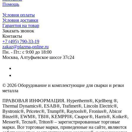
Помощь
Условия оплаты
Условия доставки
Гарантия на товар
Заказать звонок
Контакты
+7 (495) 790-33-19
zakaz@plazma-online.ru
Пн. - Пт.: с 9:00 до 18:00
Москва, Алтуфьевское шоссе 37с24
© 2026 Оборудование и комплектующие для сварки и резки
металла
ПРАВОВАЯ ИНФОРМАЦИЯ. Hypertherm®, Kjellberg ®,
Thermal Dynamics®, ESAB®, Trafimet®, Lincoln Electric®,
Bystronic®, Pricetec®, Trumpf®, Raytools®, Fronius®, Abicor
Binzel®, EWM®, TBI®, KEMPPI®, Сварог®, Harris®, Koike®,
Messer®, Tecna®, Triton® – зарегистрированные торговые
марки. Все торговые марки, приведенные на сайте, являются