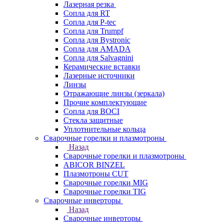
Лазерная резка
Сопла для RT
Сопла для P-tec
Сопла для Trumpf
Сопла для Bystronic
Сопла для AMADA
Сопла для Salvagnini
Керамические вставки
Лазерные источники
Линзы
Отражающие линзы (зеркала)
Прочие комплектующие
Сопла для BOCI
Стекла защитные
Уплотнительные кольца
Сварочные горелки и плазмотроны
Назад
Сварочные горелки и плазмотроны
ABICOR BINZEL
Плазмотроны CUT
Сварочные горелки MIG
Сварочные горелки TIG
Сварочные инверторы
Назад
Сварочные инверторы