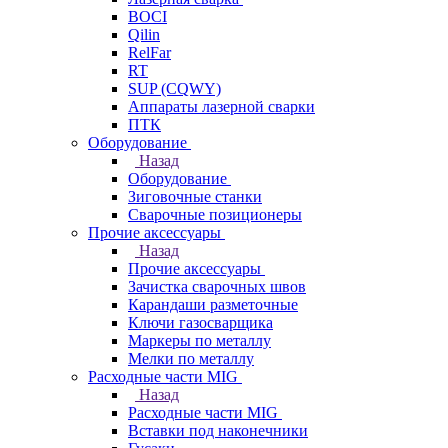
BOCI
Qilin
RelFar
RT
SUP (CQWY)
Аппараты лазерной сварки
ПТК
Оборудование
Назад
Оборудование
Зиговочные станки
Сварочные позиционеры
Прочие аксессуары
Назад
Прочие аксессуары
Зачистка сварочных швов
Карандаши разметочные
Ключи газосварщика
Маркеры по металлу
Мелки по металлу
Расходные части MIG
Назад
Расходные части MIG
Вставки под наконечники