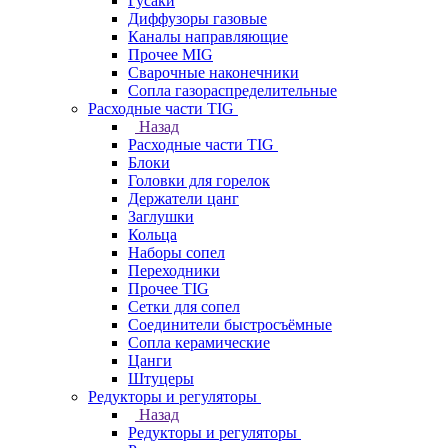
Гусаки
Диффузоры газовые
Каналы направляющие
Прочее MIG
Сварочные наконечники
Сопла газораспределительные
Расходные части TIG
Назад
Расходные части TIG
Блоки
Головки для горелок
Держатели цанг
Заглушки
Кольца
Наборы сопел
Переходники
Прочее TIG
Сетки для сопел
Соединители быстросъёмные
Сопла керамические
Цанги
Штуцеры
Редукторы и регуляторы
Назад
Редукторы и регуляторы