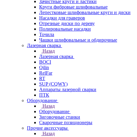
Зачистные круги и ластики
Круги фибровые шлифовальные
Лепестковые шлифовальные круги и диски
Насадки для граверов
Отрезные диски по дереву
Полировальные насадки
Точила
Чашки шлифовальные и обдирочные
Лазерная сварка
Назад
Лазерная сварка
BOCI
Qilin
RelFar
RT
SUP (CQWY)
Аппараты лазерной сварки
ПТК
Оборудование
Назад
Оборудование
Зиговочные станки
Сварочные позиционеры
Прочие аксессуары
Назад