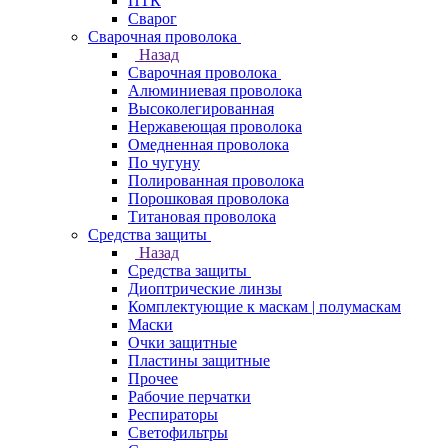
ПТК
Сварог
Сварочная проволока
Назад
Сварочная проволока
Алюминиевая проволока
Высоколегированная
Нержавеющая проволока
Омедненная проволока
По чугуну
Полированная проволока
Порошковая проволока
Титановая проволока
Средства защиты
Назад
Средства защиты
Диоптрические линзы
Комплектующие к маскам | полумаскам
Маски
Очки защитные
Пластины защитные
Прочее
Рабочие перчатки
Респираторы
Светофильтры