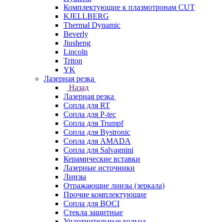
Комплектующие к плазмотронам CUT
KJELLBERG
Thermal Dynamic
Beverly
Jiusheng
Lincoln
Triton
YK
Лазерная резка
Назад
Лазерная резка
Сопла для RT
Сопла для P-tec
Сопла для Trumpf
Сопла для Bystronic
Сопла для AMADA
Сопла для Salvagnini
Керамические вставки
Лазерные источники
Линзы
Отражающие линзы (зеркала)
Прочие комплектующие
Сопла для BOCI
Стекла защитные
Уплотнительные кольца