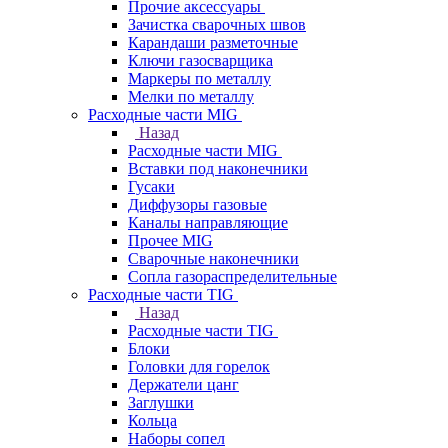
Прочие аксессуары
Зачистка сварочных швов
Карандаши разметочные
Ключи газосварщика
Маркеры по металлу
Мелки по металлу
Расходные части MIG
Назад
Расходные части MIG
Вставки под наконечники
Гусаки
Диффузоры газовые
Каналы направляющие
Прочее MIG
Сварочные наконечники
Сопла газораспределительные
Расходные части TIG
Назад
Расходные части TIG
Блоки
Головки для горелок
Держатели цанг
Заглушки
Кольца
Наборы сопел