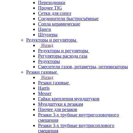
Переходники
Прочее TIG
Сетки для сопел
Соединители быстросъёмные
Сопла керамические
Цанги
Штуцеры
Редукторы и регуляторы
Назад
Редукторы и регуляторы
Регуляторы расхода газа
Редукторы
Смесители газов, ротаметры, оптимизаторы
Резаки газовые
Назад
Резаки газовые
Harris
Messer
Гайки крепления мундштуков
Мундштуки к резакам
Прочее для резаков
Резаки 3-х трубные внутриголовочного
смешения
Резаки 3-х трубные внутрисоплового
смешения