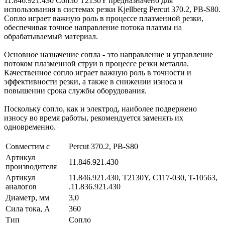
11.846.921.430 Сопло T2130Y предназначено для
использования в системах резки Kjellberg Percut 370.2, PB-S80.
Сопло играет важную роль в процессе плазменной резки,
обеспечивая точное направление потока плазмы на
обрабатываемый материал.
Основное назначение сопла - это направление и управление
потоком плазменной струи в процессе резки металла.
Качественное сопло играет важную роль в точности и
эффективности резки, а также в снижении износа и
повышении срока службы оборудования.
Поскольку сопло, как и электрод, наиболее подвержено
износу во время работы, рекомендуется заменять их
одновременно.
Совместим с
Percut 370.2, PB-S80
Артикул
11.846.921.430
производителя
Артикул
11.846.921.430, T2130Y, C117-030, T-10563,
аналогов
.11.836.921.430
Диаметр, мм
3,0
Сила тока, А
360
Тип
Сопло