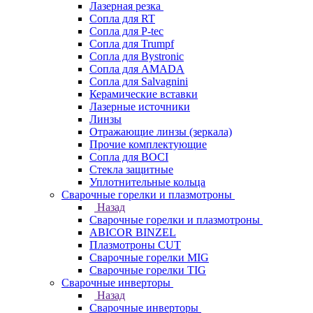
Лазерная резка
Сопла для RT
Сопла для P-tec
Сопла для Trumpf
Сопла для Bystronic
Сопла для AMADA
Сопла для Salvagnini
Керамические вставки
Лазерные источники
Линзы
Отражающие линзы (зеркала)
Прочие комплектующие
Сопла для BOCI
Стекла защитные
Уплотнительные кольца
Сварочные горелки и плазмотроны
Назад
Сварочные горелки и плазмотроны
ABICOR BINZEL
Плазмотроны CUT
Сварочные горелки MIG
Сварочные горелки TIG
Сварочные инверторы
Назад
Сварочные инверторы