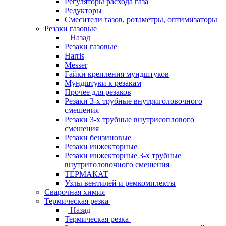
Регуляторы расхода газа
Редукторы
Смесители газов, ротаметры, оптимизаторы
Резаки газовые
Назад
Резаки газовые
Harris
Messer
Гайки крепления мундштуков
Мундштуки к резакам
Прочее для резаков
Резаки 3-х трубные внутриголовочного
смешения
Резаки 3-х трубные внутрисоплового
смешения
Резаки бензиновые
Резаки инжекторные
Резаки инжекторные 3-х трубные
внутриголовочного смешения
ТЕРМАКАТ
Узлы вентилей и ремкомплекты
Сварочная химия
Термическая резка
Назад
Термическая резка