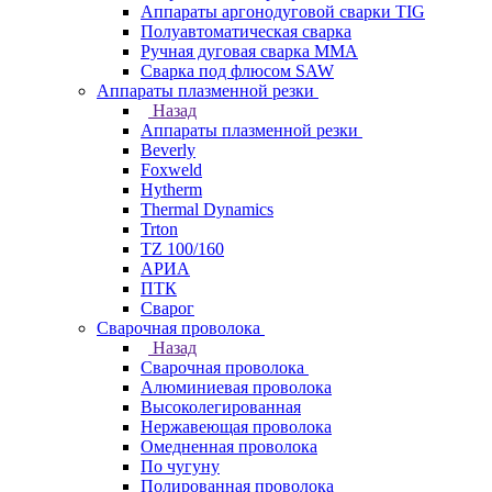
Аппараты аргонодуговой сварки TIG
Полуавтоматическая сварка
Ручная дуговая сварка MMA
Сварка под флюсом SAW
Аппараты плазменной резки
Назад
Аппараты плазменной резки
Beverly
Foxweld
Hytherm
Thermal Dynamics
Trton
TZ 100/160
АРИА
ПТК
Сварог
Сварочная проволока
Назад
Сварочная проволока
Алюминиевая проволока
Высоколегированная
Нержавеющая проволока
Омедненная проволока
По чугуну
Полированная проволока