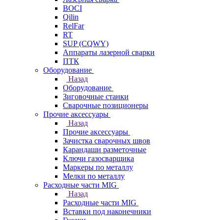
BOCI
Qilin
RelFar
RT
SUP (CQWY)
Аппараты лазерной сварки
ПТК
Оборудование
Назад
Оборудование
Зиговочные станки
Сварочные позиционеры
Прочие аксессуары
Назад
Прочие аксессуары
Зачистка сварочных швов
Карандаши разметочные
Ключи газосварщика
Маркеры по металлу
Мелки по металлу
Расходные части MIG
Назад
Расходные части MIG
Вставки под наконечники