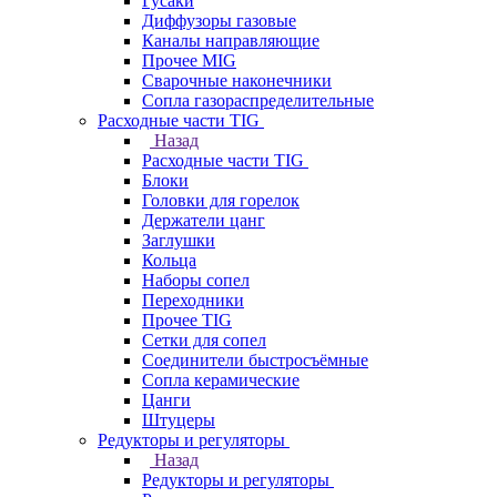
Гусаки
Диффузоры газовые
Каналы направляющие
Прочее MIG
Сварочные наконечники
Сопла газораспределительные
Расходные части TIG
Назад
Расходные части TIG
Блоки
Головки для горелок
Держатели цанг
Заглушки
Кольца
Наборы сопел
Переходники
Прочее TIG
Сетки для сопел
Соединители быстросъёмные
Сопла керамические
Цанги
Штуцеры
Редукторы и регуляторы
Назад
Редукторы и регуляторы