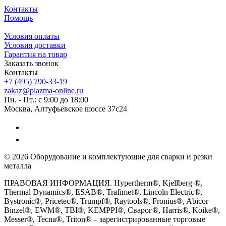
Контакты
Помощь
Условия оплаты
Условия доставки
Гарантия на товар
Заказать звонок
Контакты
+7 (495) 790-33-19
zakaz@plazma-online.ru
Пн. - Пт.: с 9:00 до 18:00
Москва, Алтуфьевское шоссе 37с24
© 2026 Оборудование и комплектующие для сварки и резки
металла
ПРАВОВАЯ ИНФОРМАЦИЯ. Hypertherm®, Kjellberg ®,
Thermal Dynamics®, ESAB®, Trafimet®, Lincoln Electric®,
Bystronic®, Pricetec®, Trumpf®, Raytools®, Fronius®, Abicor
Binzel®, EWM®, TBI®, KEMPPI®, Сварог®, Harris®, Koike®,
Messer®, Tecna®, Triton® – зарегистрированные торговые