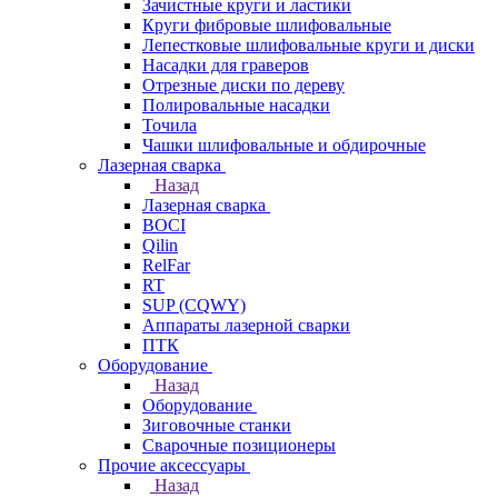
Зачистные круги и ластики
Круги фибровые шлифовальные
Лепестковые шлифовальные круги и диски
Насадки для граверов
Отрезные диски по дереву
Полировальные насадки
Точила
Чашки шлифовальные и обдирочные
Лазерная сварка
Назад
Лазерная сварка
BOCI
Qilin
RelFar
RT
SUP (CQWY)
Аппараты лазерной сварки
ПТК
Оборудование
Назад
Оборудование
Зиговочные станки
Сварочные позиционеры
Прочие аксессуары
Назад