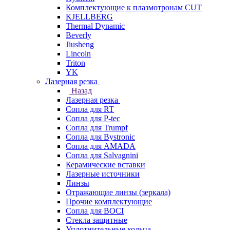
Комплектующие к плазмотронам CUT
KJELLBERG
Thermal Dynamic
Beverly
Jiusheng
Lincoln
Triton
YK
Лазерная резка
Назад
Лазерная резка
Сопла для RT
Сопла для P-tec
Сопла для Trumpf
Сопла для Bystronic
Сопла для AMADA
Сопла для Salvagnini
Керамические вставки
Лазерные источники
Линзы
Отражающие линзы (зеркала)
Прочие комплектующие
Сопла для BOCI
Стекла защитные
Уплотнительные кольца