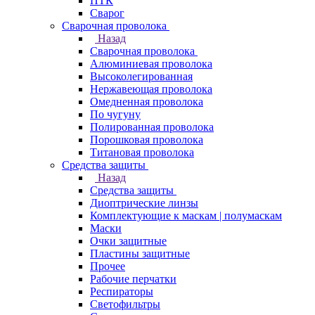
ПТК
Сварог
Сварочная проволока
Назад
Сварочная проволока
Алюминиевая проволока
Высоколегированная
Нержавеющая проволока
Омедненная проволока
По чугуну
Полированная проволока
Порошковая проволока
Титановая проволока
Средства защиты
Назад
Средства защиты
Диоптрические линзы
Комплектующие к маскам | полумаскам
Маски
Очки защитные
Пластины защитные
Прочее
Рабочие перчатки
Респираторы
Светофильтры