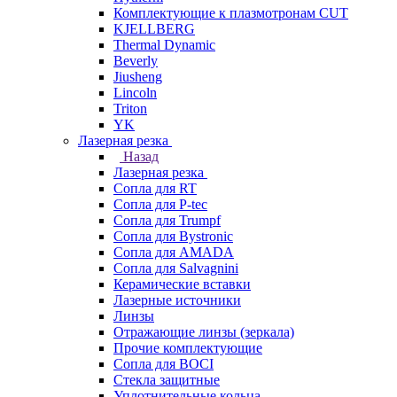
Комплектующие к плазмотронам CUT
KJELLBERG
Thermal Dynamic
Beverly
Jiusheng
Lincoln
Triton
YK
Лазерная резка
Назад
Лазерная резка
Сопла для RT
Сопла для P-tec
Сопла для Trumpf
Сопла для Bystronic
Сопла для AMADA
Сопла для Salvagnini
Керамические вставки
Лазерные источники
Линзы
Отражающие линзы (зеркала)
Прочие комплектующие
Сопла для BOCI
Стекла защитные
Уплотнительные кольца