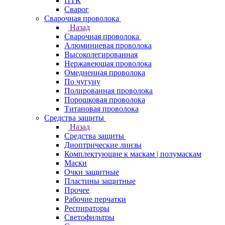
ПТК
Сварог
Сварочная проволока
Назад
Сварочная проволока
Алюминиевая проволока
Высоколегированная
Нержавеющая проволока
Омедненная проволока
По чугуну
Полированная проволока
Порошковая проволока
Титановая проволока
Средства защиты
Назад
Средства защиты
Диоптрические линзы
Комплектующие к маскам | полумаскам
Маски
Очки защитные
Пластины защитные
Прочее
Рабочие перчатки
Респираторы
Светофильтры