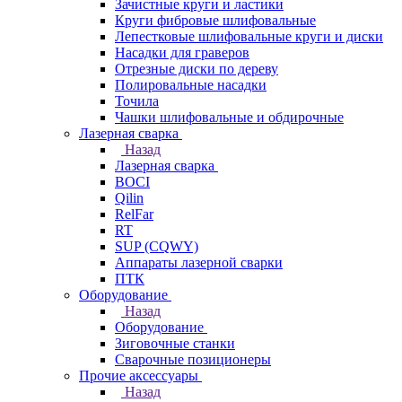
Зачистные круги и ластики
Круги фибровые шлифовальные
Лепестковые шлифовальные круги и диски
Насадки для граверов
Отрезные диски по дереву
Полировальные насадки
Точила
Чашки шлифовальные и обдирочные
Лазерная сварка
Назад
Лазерная сварка
BOCI
Qilin
RelFar
RT
SUP (CQWY)
Аппараты лазерной сварки
ПТК
Оборудование
Назад
Оборудование
Зиговочные станки
Сварочные позиционеры
Прочие аксессуары
Назад