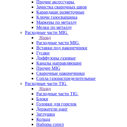
Прочие аксессуары
Зачистка сварочных швов
Карандаши разметочные
Ключи газосварщика
Маркеры по металлу
Мелки по металлу
Расходные части MIG
Назад
Расходные части MIG
Вставки под наконечники
Гусаки
Диффузоры газовые
Каналы направляющие
Прочее MIG
Сварочные наконечники
Сопла газораспределительные
Расходные части TIG
Назад
Расходные части TIG
Блоки
Головки для горелок
Держатели цанг
Заглушки
Кольца
Наборы сопел