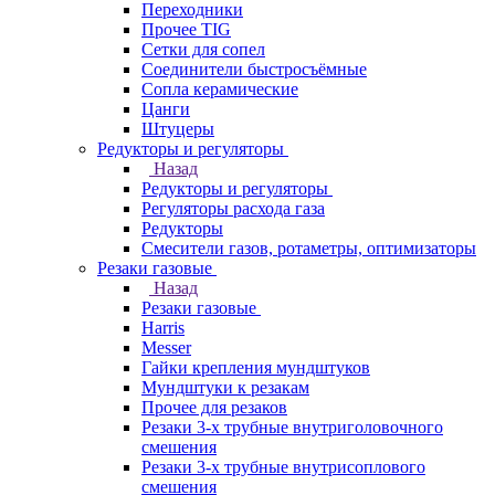
Переходники
Прочее TIG
Сетки для сопел
Соединители быстросъёмные
Сопла керамические
Цанги
Штуцеры
Редукторы и регуляторы
Назад
Редукторы и регуляторы
Регуляторы расхода газа
Редукторы
Смесители газов, ротаметры, оптимизаторы
Резаки газовые
Назад
Резаки газовые
Harris
Messer
Гайки крепления мундштуков
Мундштуки к резакам
Прочее для резаков
Резаки 3-х трубные внутриголовочного
смешения
Резаки 3-х трубные внутрисоплового
смешения