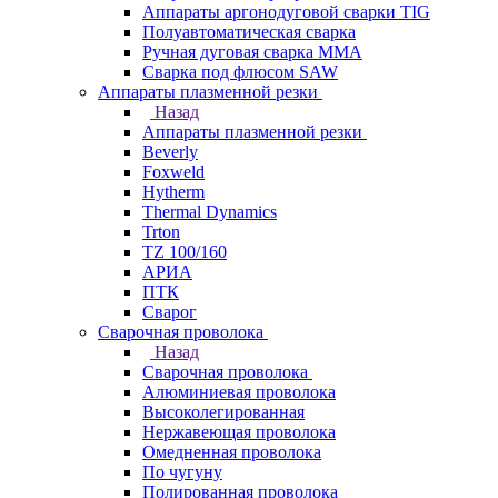
Аппараты аргонодуговой сварки TIG
Полуавтоматическая сварка
Ручная дуговая сварка MMA
Сварка под флюсом SAW
Аппараты плазменной резки
Назад
Аппараты плазменной резки
Beverly
Foxweld
Hytherm
Thermal Dynamics
Trton
TZ 100/160
АРИА
ПТК
Сварог
Сварочная проволока
Назад
Сварочная проволока
Алюминиевая проволока
Высоколегированная
Нержавеющая проволока
Омедненная проволока
По чугуну
Полированная проволока