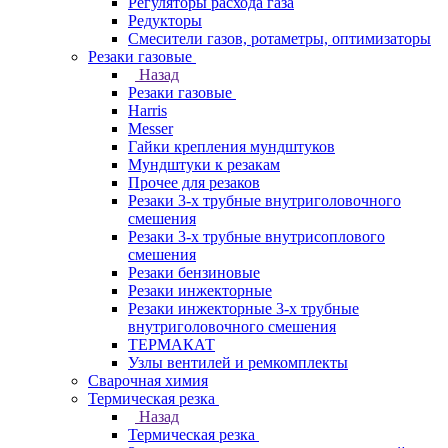
Регуляторы расхода газа
Редукторы
Смесители газов, ротаметры, оптимизаторы
Резаки газовые
Назад
Резаки газовые
Harris
Messer
Гайки крепления мундштуков
Мундштуки к резакам
Прочее для резаков
Резаки 3-х трубные внутриголовочного
смешения
Резаки 3-х трубные внутрисоплового
смешения
Резаки бензиновые
Резаки инжекторные
Резаки инжекторные 3-х трубные
внутриголовочного смешения
ТЕРМАКАТ
Узлы вентилей и ремкомплекты
Сварочная химия
Термическая резка
Назад
Термическая резка