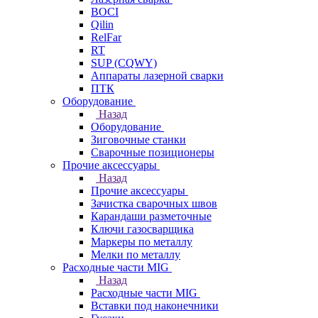
BOCI
Qilin
RelFar
RT
SUP (CQWY)
Аппараты лазерной сварки
ПТК
Оборудование
Назад
Оборудование
Зиговочные станки
Сварочные позиционеры
Прочие аксессуары
Назад
Прочие аксессуары
Зачистка сварочных швов
Карандаши разметочные
Ключи газосварщика
Маркеры по металлу
Мелки по металлу
Расходные части MIG
Назад
Расходные части MIG
Вставки под наконечники