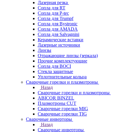
Лазерная резка
Сопла для RT
Сопла для P-tec
Сопла для Trumpf
Сопла для Bystronic
Сопла для AMADA
Сопла для Salvagnini
Керамические вставки
Лазерные источники
Линзы
Отражающие линзы (зеркала)
Прочие комплектующие
Сопла для BOCI
Стекла защитные
Уплотнительные кольца
Сварочные горелки и плазмотроны
Назад
Сварочные горелки и плазмотроны
ABICOR BINZEL
Плазмотроны CUT
Сварочные горелки MIG
Сварочные горелки TIG
Сварочные инверторы
Назад
Сварочные инверторы