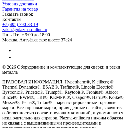
Условия доставки
Гарантия на товар
Заказать звонок
Контакты
+7 (495) 790-33-19
zakaz@plazma-online.ru
Пн. - Пт.: с 9:00 до 18:00
Москва, Алтуфьевское шоссе 37с24
© 2026 Оборудование и комплектующие для сварки и резки
металла
ПРАВОВАЯ ИНФОРМАЦИЯ. Hypertherm®, Kjellberg ®,
Thermal Dynamics®, ESAB®, Trafimet®, Lincoln Electric®,
Bystronic®, Pricetec®, Trumpf®, Raytools®, Fronius®, Abicor
Binzel®, EWM®, TBI®, KEMPPI®, Сварог®, Harris®, Koike®,
Messer®, Tecna®, Triton® – зарегистрированные торговые
марки. Все торговые марки, приведенные на сайте, являются
собственностью соответствующих компаний, и упоминаются
исключительно для справок. Plazma-online.ru никоим образом
не связана с вышеназванными производителями и