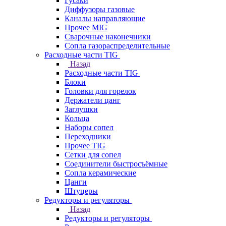
Гусаки
Диффузоры газовые
Каналы направляющие
Прочее MIG
Сварочные наконечники
Сопла газораспределительные
Расходные части TIG
Назад
Расходные части TIG
Блоки
Головки для горелок
Держатели цанг
Заглушки
Кольца
Наборы сопел
Переходники
Прочее TIG
Сетки для сопел
Соединители быстросъёмные
Сопла керамические
Цанги
Штуцеры
Редукторы и регуляторы
Назад
Редукторы и регуляторы