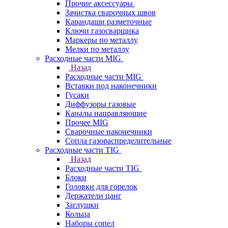
Прочие аксессуары
Зачистка сварочных швов
Карандаши разметочные
Ключи газосварщика
Маркеры по металлу
Мелки по металлу
Расходные части MIG
Назад
Расходные части MIG
Вставки под наконечники
Гусаки
Диффузоры газовые
Каналы направляющие
Прочее MIG
Сварочные наконечники
Сопла газораспределительные
Расходные части TIG
Назад
Расходные части TIG
Блоки
Головки для горелок
Держатели цанг
Заглушки
Кольца
Наборы сопел