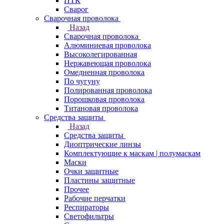
ПТК
Сварог
Сварочная проволока
Назад
Сварочная проволока
Алюминиевая проволока
Высоколегированная
Нержавеющая проволока
Омедненная проволока
По чугуну
Полированная проволока
Порошковая проволока
Титановая проволока
Средства защиты
Назад
Средства защиты
Диоптрические линзы
Комплектующие к маскам | полумаскам
Маски
Очки защитные
Пластины защитные
Прочее
Рабочие перчатки
Респираторы
Светофильтры