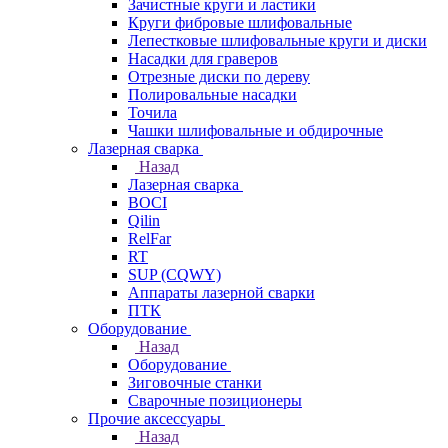
Зачистные круги и ластики
Круги фибровые шлифовальные
Лепестковые шлифовальные круги и диски
Насадки для граверов
Отрезные диски по дереву
Полировальные насадки
Точила
Чашки шлифовальные и обдирочные
Лазерная сварка
Назад
Лазерная сварка
BOCI
Qilin
RelFar
RT
SUP (CQWY)
Аппараты лазерной сварки
ПТК
Оборудование
Назад
Оборудование
Зиговочные станки
Сварочные позиционеры
Прочие аксессуары
Назад