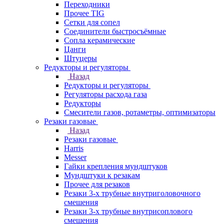
Переходники
Прочее TIG
Сетки для сопел
Соединители быстросъёмные
Сопла керамические
Цанги
Штуцеры
Редукторы и регуляторы
Назад
Редукторы и регуляторы
Регуляторы расхода газа
Редукторы
Смесители газов, ротаметры, оптимизаторы
Резаки газовые
Назад
Резаки газовые
Harris
Messer
Гайки крепления мундштуков
Мундштуки к резакам
Прочее для резаков
Резаки 3-х трубные внутриголовочного
смешения
Резаки 3-х трубные внутрисоплового
смешения