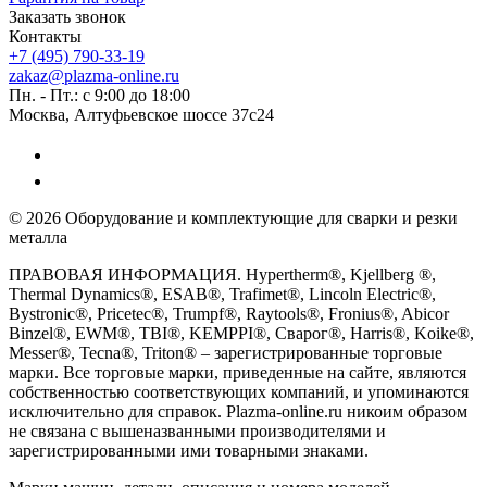
Заказать звонок
Контакты
+7 (495) 790-33-19
zakaz@plazma-online.ru
Пн. - Пт.: с 9:00 до 18:00
Москва, Алтуфьевское шоссе 37с24
© 2026 Оборудование и комплектующие для сварки и резки
металла
ПРАВОВАЯ ИНФОРМАЦИЯ. Hypertherm®, Kjellberg ®,
Thermal Dynamics®, ESAB®, Trafimet®, Lincoln Electric®,
Bystronic®, Pricetec®, Trumpf®, Raytools®, Fronius®, Abicor
Binzel®, EWM®, TBI®, KEMPPI®, Сварог®, Harris®, Koike®,
Messer®, Tecna®, Triton® – зарегистрированные торговые
марки. Все торговые марки, приведенные на сайте, являются
собственностью соответствующих компаний, и упоминаются
исключительно для справок. Plazma-online.ru никоим образом
не связана с вышеназванными производителями и
зарегистрированными ими товарными знаками.