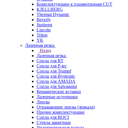
Комплектующие к плазмотронам CUT
KJELLBERG
Thermal Dynamic
Beverly
Jiusheng
Lincoln
Triton
YK
Лазерная резка
Назад
Лазерная резка
Сопла для RT
Сопла для P-tec
Сопла для Trumpf
Сопла для Bystronic
Сопла для AMADA
Сопла для Salvagnini
Керамические вставки
Лазерные источники
Линзы
Отражающие линзы (зеркала)
Прочие комплектующие
Сопла для BOCI
Стекла защитные
Уплотнительные кольца