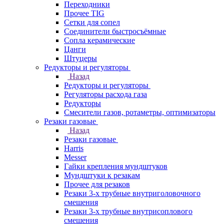
Переходники
Прочее TIG
Сетки для сопел
Соединители быстросъёмные
Сопла керамические
Цанги
Штуцеры
Редукторы и регуляторы
Назад
Редукторы и регуляторы
Регуляторы расхода газа
Редукторы
Смесители газов, ротаметры, оптимизаторы
Резаки газовые
Назад
Резаки газовые
Harris
Messer
Гайки крепления мундштуков
Мундштуки к резакам
Прочее для резаков
Резаки 3-х трубные внутриголовочного
смешения
Резаки 3-х трубные внутрисоплового
смешения