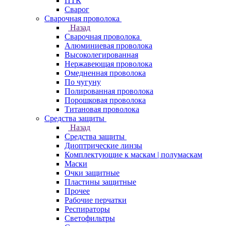
ПТК
Сварог
Сварочная проволока
Назад
Сварочная проволока
Алюминиевая проволока
Высоколегированная
Нержавеющая проволока
Омедненная проволока
По чугуну
Полированная проволока
Порошковая проволока
Титановая проволока
Средства защиты
Назад
Средства защиты
Диоптрические линзы
Комплектующие к маскам | полумаскам
Маски
Очки защитные
Пластины защитные
Прочее
Рабочие перчатки
Респираторы
Светофильтры