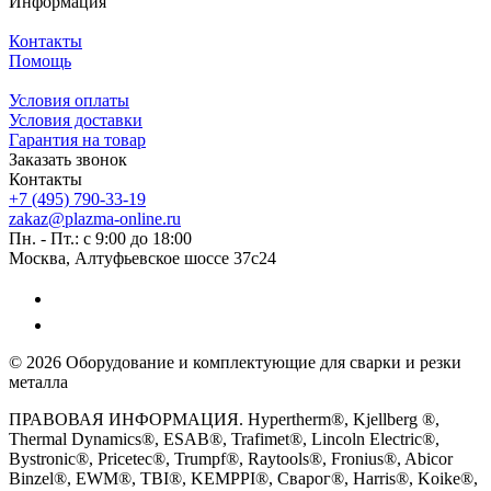
Информация
Контакты
Помощь
Условия оплаты
Условия доставки
Гарантия на товар
Заказать звонок
Контакты
+7 (495) 790-33-19
zakaz@plazma-online.ru
Пн. - Пт.: с 9:00 до 18:00
Москва, Алтуфьевское шоссе 37с24
© 2026 Оборудование и комплектующие для сварки и резки
металла
ПРАВОВАЯ ИНФОРМАЦИЯ. Hypertherm®, Kjellberg ®,
Thermal Dynamics®, ESAB®, Trafimet®, Lincoln Electric®,
Bystronic®, Pricetec®, Trumpf®, Raytools®, Fronius®, Abicor
Binzel®, EWM®, TBI®, KEMPPI®, Сварог®, Harris®, Koike®,