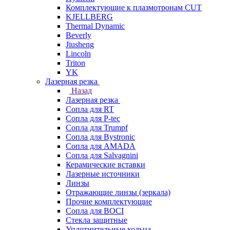
Комплектующие к плазмотронам CUT
KJELLBERG
Thermal Dynamic
Beverly
Jiusheng
Lincoln
Triton
YK
Лазерная резка
Назад
Лазерная резка
Сопла для RT
Сопла для P-tec
Сопла для Trumpf
Сопла для Bystronic
Сопла для AMADA
Сопла для Salvagnini
Керамические вставки
Лазерные источники
Линзы
Отражающие линзы (зеркала)
Прочие комплектующие
Сопла для BOCI
Стекла защитные
Уплотнительные кольца