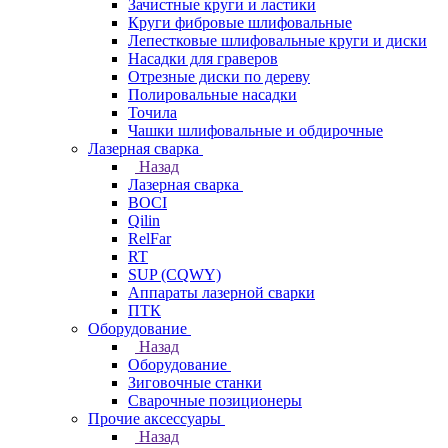
Зачистные круги и ластики
Круги фибровые шлифовальные
Лепестковые шлифовальные круги и диски
Насадки для граверов
Отрезные диски по дереву
Полировальные насадки
Точила
Чашки шлифовальные и обдирочные
Лазерная сварка
Назад
Лазерная сварка
BOCI
Qilin
RelFar
RT
SUP (CQWY)
Аппараты лазерной сварки
ПТК
Оборудование
Назад
Оборудование
Зиговочные станки
Сварочные позиционеры
Прочие аксессуары
Назад