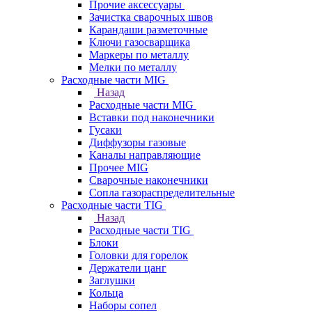
Прочие аксессуары
Зачистка сварочных швов
Карандаши разметочные
Ключи газосварщика
Маркеры по металлу
Мелки по металлу
Расходные части MIG
Назад
Расходные части MIG
Вставки под наконечники
Гусаки
Диффузоры газовые
Каналы направляющие
Прочее MIG
Сварочные наконечники
Сопла газораспределительные
Расходные части TIG
Назад
Расходные части TIG
Блоки
Головки для горелок
Держатели цанг
Заглушки
Кольца
Наборы сопел