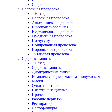
ПТК
Сварог
Сварочная проволока
Назад
Сварочная проволока
Алюминиевая проволока
Высоколегированная
Нержавеющая проволока
Омедненная проволока
По чугуну
Полированная проволока
Порошковая проволока
Титановая проволока
Средства защиты
Назад
Средства защиты
Диоптрические линзы
Комплектующие к маскам | полумаскам
Маски
Очки защитные
Пластины защитные
Прочее
Рабочие перчатки
Респираторы
Светофильтры