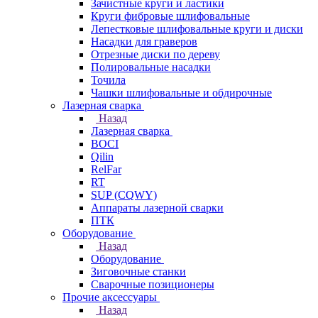
Зачистные круги и ластики
Круги фибровые шлифовальные
Лепестковые шлифовальные круги и диски
Насадки для граверов
Отрезные диски по дереву
Полировальные насадки
Точила
Чашки шлифовальные и обдирочные
Лазерная сварка
Назад
Лазерная сварка
BOCI
Qilin
RelFar
RT
SUP (CQWY)
Аппараты лазерной сварки
ПТК
Оборудование
Назад
Оборудование
Зиговочные станки
Сварочные позиционеры
Прочие аксессуары
Назад