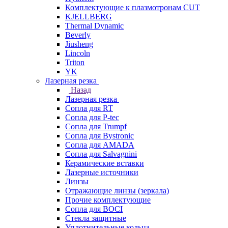
Комплектующие к плазмотронам CUT
KJELLBERG
Thermal Dynamic
Beverly
Jiusheng
Lincoln
Triton
YK
Лазерная резка
Назад
Лазерная резка
Сопла для RT
Сопла для P-tec
Сопла для Trumpf
Сопла для Bystronic
Сопла для AMADA
Сопла для Salvagnini
Керамические вставки
Лазерные источники
Линзы
Отражающие линзы (зеркала)
Прочие комплектующие
Сопла для BOCI
Стекла защитные
Уплотнительные кольца