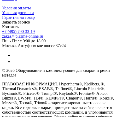
Условия оплаты
Условия доставки
Гарантия на товар
Заказать звонок
Контакты
+7 (495) 790-33-19
zakaz@plazma-online.ru
Пн. - Пт.: с 9:00 до 18:00
Москва, Алтуфьевское шоссе 37с24
© 2026 Оборудование и комплектующие для сварки и резки
металла
ПРАВОВАЯ ИНФОРМАЦИЯ. Hypertherm®, Kjellberg ®,
Thermal Dynamics®, ESAB®, Trafimet®, Lincoln Electric®,
Bystronic®, Pricetec®, Trumpf®, Raytools®, Fronius®, Abicor
Binzel®, EWM®, TBI®, KEMPPI®, Сварог®, Harris®, Koike®,
Messer®, Tecna®, Triton® – зарегистрированные торговые
марки. Все торговые марки, приведенные на сайте, являются
собственностью соответствующих компаний, и упоминаются
исключительно для справок. Plazma-online.ru никоим образом