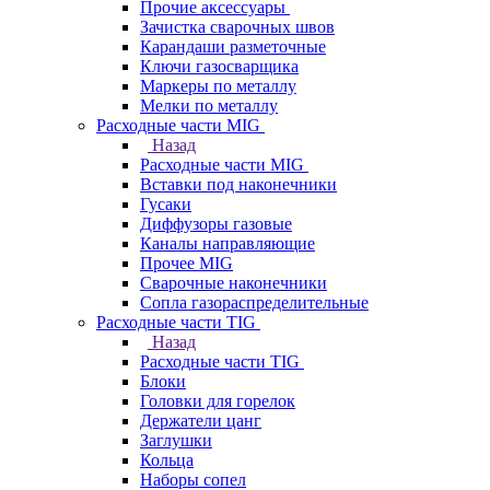
Прочие аксессуары
Зачистка сварочных швов
Карандаши разметочные
Ключи газосварщика
Маркеры по металлу
Мелки по металлу
Расходные части MIG
Назад
Расходные части MIG
Вставки под наконечники
Гусаки
Диффузоры газовые
Каналы направляющие
Прочее MIG
Сварочные наконечники
Сопла газораспределительные
Расходные части TIG
Назад
Расходные части TIG
Блоки
Головки для горелок
Держатели цанг
Заглушки
Кольца
Наборы сопел