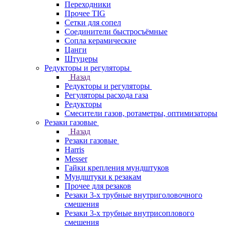
Переходники
Прочее TIG
Сетки для сопел
Соединители быстросъёмные
Сопла керамические
Цанги
Штуцеры
Редукторы и регуляторы
Назад
Редукторы и регуляторы
Регуляторы расхода газа
Редукторы
Смесители газов, ротаметры, оптимизаторы
Резаки газовые
Назад
Резаки газовые
Harris
Messer
Гайки крепления мундштуков
Мундштуки к резакам
Прочее для резаков
Резаки 3-х трубные внутриголовочного
смешения
Резаки 3-х трубные внутрисоплового
смешения