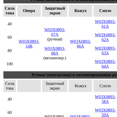
Сила
Защитный
Опора
Кожух
Сопло
тока
экран
W03X0893-
40
61A
W03X0893-
67A
W03X0893-
60
(ручная)
62A
W03X0893-
W03X0893-
14R
66A
W03X0893-
W03X0893-
80
63A
68A
(механизир.)
W03X0893-
100
64A
Ручная (контактная) и механизированная ре
Сила
Защитный
Кожух
Сопло
тока
экран
W03X0893-
40
58A
W03X0893-
60
59A
W03X0893-
W03X0893-