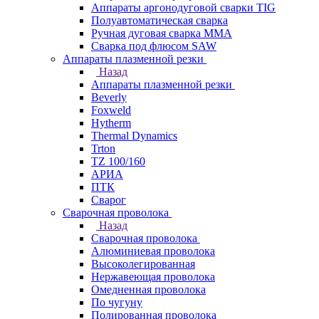
Аппараты аргонодуговой сварки TIG
Полуавтоматическая сварка
Ручная дуговая сварка MMA
Сварка под флюсом SAW
Аппараты плазменной резки
Назад
Аппараты плазменной резки
Beverly
Foxweld
Hytherm
Thermal Dynamics
Trton
TZ 100/160
АРИА
ПТК
Сварог
Сварочная проволока
Назад
Сварочная проволока
Алюминиевая проволока
Высоколегированная
Нержавеющая проволока
Омедненная проволока
По чугуну
Полированная проволока