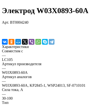
Электрод W03X0893-60A
Арт.
BT0004240
Характеристики
Совместим с
—
LC105
Артикул производителя
—
W03X0893-60A
Артикул аналогов
—
W03X0893-60A, KP2845-1, WSP24013, SF-0710101
Сила тока, А
—
30-100
Тип
—