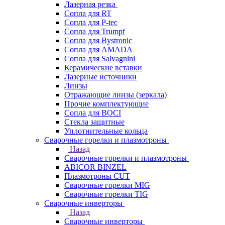
Лазерная резка
Сопла для RT
Сопла для P-tec
Сопла для Trumpf
Сопла для Bystronic
Сопла для AMADA
Сопла для Salvagnini
Керамические вставки
Лазерные источники
Линзы
Отражающие линзы (зеркала)
Прочие комплектующие
Сопла для BOCI
Стекла защитные
Уплотнительные кольца
Сварочные горелки и плазмотроны
Назад
Сварочные горелки и плазмотроны
ABICOR BINZEL
Плазмотроны CUT
Сварочные горелки MIG
Сварочные горелки TIG
Сварочные инверторы
Назад
Сварочные инверторы