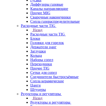
Гусаки
Диффузоры газовые
Каналы направляющие
Прочее MIG
Сварочные наконечники
Сопла газораспределительные
Расходные части TIG
Назад
Расходные части TIG
Блоки
Головки для горелок
Держатели цанг
Заглушки
Кольца
Наборы сопел
Переходники
Прочее TIG
Сетки для сопел
Соединители быстросъёмные
Сопла керамические
Цанги
Штуцеры
Редукторы и регуляторы
Назад
Редукторы и регуляторы