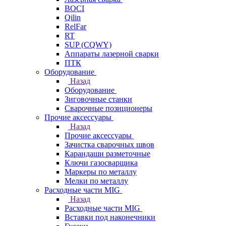
BOCI
Qilin
RelFar
RT
SUP (CQWY)
Аппараты лазерной сварки
ПТК
Оборудование
Назад
Оборудование
Зиговочные станки
Сварочные позиционеры
Прочие аксессуары
Назад
Прочие аксессуары
Зачистка сварочных швов
Карандаши разметочные
Ключи газосварщика
Маркеры по металлу
Мелки по металлу
Расходные части MIG
Назад
Расходные части MIG
Вставки под наконечники