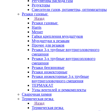
Регуляторы расхода газа
Редукторы
Смесители газов, ротаметры, оптимизаторы
Резаки газовые
Назад
Резаки газовые
Harris
Messer
Гайки крепления мундштуков
Мундштуки к резакам
Прочее для резаков
Резаки 3-х трубные внутриголовочного
смешения
Резаки 3-х трубные внутрисоплового
смешения
Резаки бензиновые
Резаки инжекторные
Резаки инжекторные 3-х трубные
внутриголовочного смешения
ТЕРМАКАТ
Узлы вентилей и ремкомплекты
Сварочная химия
Термическая резка
Назад
Термическая резка