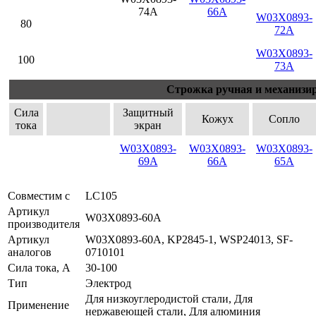
74A
66A
W03X0893-
80
72A
W03X0893-
100
73A
Строжка ручная и механизи
Сила
Защитный
Кожух
Сопло
тока
экран
W03X0893-
W03X0893-
W03X0893-
69A
66A
65A
Совместим с
LC105
Артикул
W03X0893-60A
производителя
Артикул
W03X0893-60A, KP2845-1, WSP24013, SF-
аналогов
0710101
Сила тока, А
30-100
Тип
Электрод
Для низкоуглеродистой стали, Для
Применение
нержавеющей стали, Для алюминия