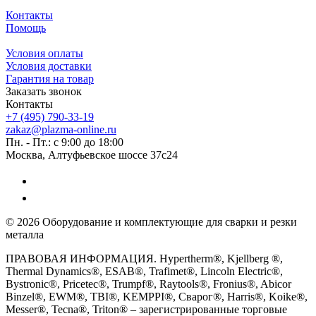
Контакты
Помощь
Условия оплаты
Условия доставки
Гарантия на товар
Заказать звонок
Контакты
+7 (495) 790-33-19
zakaz@plazma-online.ru
Пн. - Пт.: с 9:00 до 18:00
Москва, Алтуфьевское шоссе 37с24
© 2026 Оборудование и комплектующие для сварки и резки
металла
ПРАВОВАЯ ИНФОРМАЦИЯ. Hypertherm®, Kjellberg ®,
Thermal Dynamics®, ESAB®, Trafimet®, Lincoln Electric®,
Bystronic®, Pricetec®, Trumpf®, Raytools®, Fronius®, Abicor
Binzel®, EWM®, TBI®, KEMPPI®, Сварог®, Harris®, Koike®,
Messer®, Tecna®, Triton® – зарегистрированные торговые