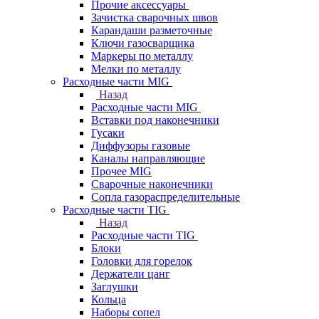
Прочие аксессуары
Зачистка сварочных швов
Карандаши разметочные
Ключи газосварщика
Маркеры по металлу
Мелки по металлу
Расходные части MIG
Назад
Расходные части MIG
Вставки под наконечники
Гусаки
Диффузоры газовые
Каналы направляющие
Прочее MIG
Сварочные наконечники
Сопла газораспределительные
Расходные части TIG
Назад
Расходные части TIG
Блоки
Головки для горелок
Держатели цанг
Заглушки
Кольца
Наборы сопел