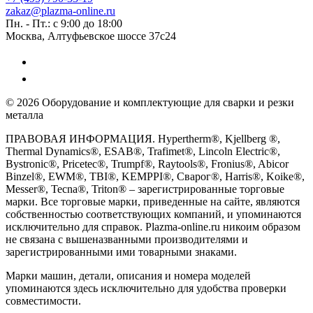
zakaz@plazma-online.ru
Пн. - Пт.: с 9:00 до 18:00
Москва, Алтуфьевское шоссе 37с24
© 2026 Оборудование и комплектующие для сварки и резки
металла
ПРАВОВАЯ ИНФОРМАЦИЯ. Hypertherm®, Kjellberg ®,
Thermal Dynamics®, ESAB®, Trafimet®, Lincoln Electric®,
Bystronic®, Pricetec®, Trumpf®, Raytools®, Fronius®, Abicor
Binzel®, EWM®, TBI®, KEMPPI®, Сварог®, Harris®, Koike®,
Messer®, Tecna®, Triton® – зарегистрированные торговые
марки. Все торговые марки, приведенные на сайте, являются
собственностью соответствующих компаний, и упоминаются
исключительно для справок. Plazma-online.ru никоим образом
не связана с вышеназванными производителями и
зарегистрированными ими товарными знаками.
Марки машин, детали, описания и номера моделей
упоминаются здесь исключительно для удобства проверки
совместимости.