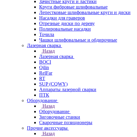
Зачистные круги и ластики
Круги фибровые шлифовальные
Лепестковые шлифовальные круги и диски
Насадки для граверов
Отрезные диски по дереву
Полировальные насадки
Точила
Чашки шлифовальные и обдирочные
Лазерная сварка
Назад
Лазерная сварка
BOCI
Qilin
RelFar
RT
SUP (CQWY)
Аппараты лазерной сварки
ПТК
Оборудование
Назад
Оборудование
Зиговочные станки
Сварочные позиционеры
Прочие аксессуары
Назад