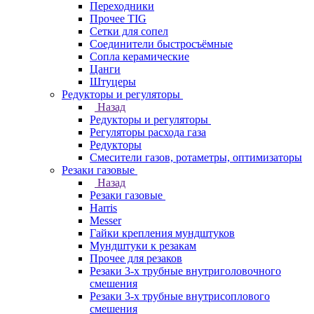
Переходники
Прочее TIG
Сетки для сопел
Соединители быстросъёмные
Сопла керамические
Цанги
Штуцеры
Редукторы и регуляторы
Назад
Редукторы и регуляторы
Регуляторы расхода газа
Редукторы
Смесители газов, ротаметры, оптимизаторы
Резаки газовые
Назад
Резаки газовые
Harris
Messer
Гайки крепления мундштуков
Мундштуки к резакам
Прочее для резаков
Резаки 3-х трубные внутриголовочного
смешения
Резаки 3-х трубные внутрисоплового
смешения