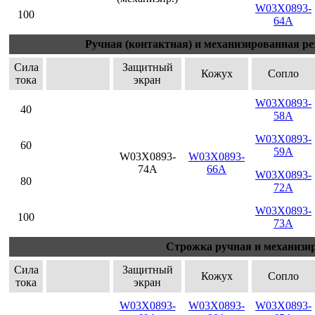
W03X0893-
100
64A
Ручная (контактная) и механизированная ре
Сила
Защитный
Кожух
Сопло
тока
экран
W03X0893-
40
58A
W03X0893-
60
59A
W03X0893-
W03X0893-
74A
66A
W03X0893-
80
72A
W03X0893-
100
73A
Строжка ручная и механизи
Сила
Защитный
Кожух
Сопло
тока
экран
W03X0893-
W03X0893-
W03X0893-