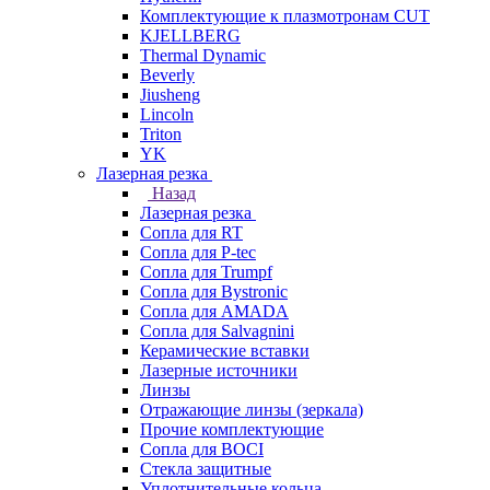
Комплектующие к плазмотронам CUT
KJELLBERG
Thermal Dynamic
Beverly
Jiusheng
Lincoln
Triton
YK
Лазерная резка
Назад
Лазерная резка
Сопла для RT
Сопла для P-tec
Сопла для Trumpf
Сопла для Bystronic
Сопла для AMADA
Сопла для Salvagnini
Керамические вставки
Лазерные источники
Линзы
Отражающие линзы (зеркала)
Прочие комплектующие
Сопла для BOCI
Стекла защитные
Уплотнительные кольца