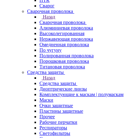
ПТК
Сварог
Сварочная проволока
Назад
Сварочная проволока
Алюминиевая проволока
Высоколегированная
Нержавеющая проволока
Омедненная проволока
По чугуну
Полированная проволока
Порошковая проволока
Титановая проволока
Средства защиты
Назад
Средства защиты
Диоптрические линзы
Комплектующие к маскам | полумаскам
Маски
Очки защитные
Пластины защитные
Прочее
Рабочие перчатки
Респираторы
Светофильтры