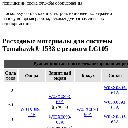
повышении срока службы оборудования.
Поскольку сопло, как и электрод, наиболее подвержено
износу во время работы, рекомендуется заменять их
одновременно.
Расходные материалы для системы
Tomahawk® 1538 с резаком LC105
Ручная (контактная) и механизированная рез
Сила
Защитный
Опора
Кожух
Сопло
тока
экран
W03X0893-
40
61A
W03X0893-
67A
W03X0893-
60
(ручная)
62A
W03X0893-
W03X0893-
14R
66A
W03X0893-
W03X0893-
80
63A
68A
(механизир.)