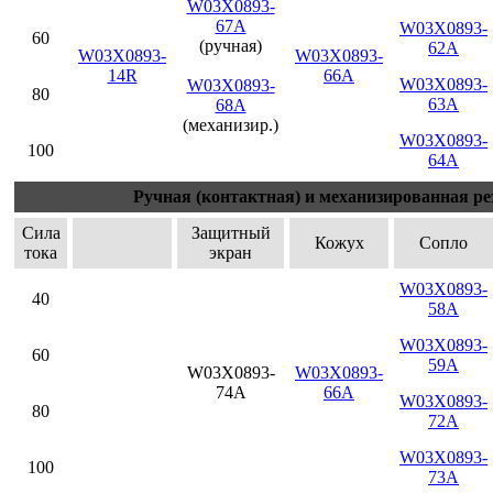
W03X0893-
67A
W03X0893-
60
(ручная)
62A
W03X0893-
W03X0893-
14R
66A
W03X0893-
W03X0893-
80
63A
68A
(механизир.)
W03X0893-
100
64A
Ручная (контактная) и механизированная ре
Сила
Защитный
Кожух
Сопло
тока
экран
W03X0893-
40
58A
W03X0893-
60
59A
W03X0893-
W03X0893-
74A
66A
W03X0893-
80
72A
W03X0893-
100
73A