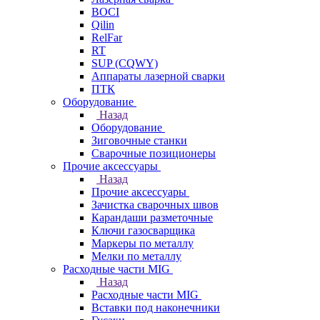
BOCI
Qilin
RelFar
RT
SUP (CQWY)
Аппараты лазерной сварки
ПТК
Оборудование
Назад
Оборудование
Зиговочные станки
Сварочные позиционеры
Прочие аксессуары
Назад
Прочие аксессуары
Зачистка сварочных швов
Карандаши разметочные
Ключи газосварщика
Маркеры по металлу
Мелки по металлу
Расходные части MIG
Назад
Расходные части MIG
Вставки под наконечники