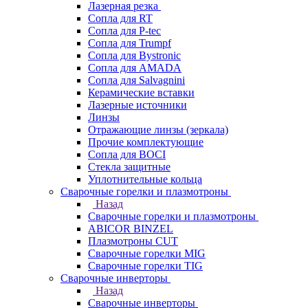
Лазерная резка
Сопла для RT
Сопла для P-tec
Сопла для Trumpf
Сопла для Bystronic
Сопла для AMADA
Сопла для Salvagnini
Керамические вставки
Лазерные источники
Линзы
Отражающие линзы (зеркала)
Прочие комплектующие
Сопла для BOCI
Стекла защитные
Уплотнительные кольца
Сварочные горелки и плазмотроны
Назад
Сварочные горелки и плазмотроны
ABICOR BINZEL
Плазмотроны CUT
Сварочные горелки MIG
Сварочные горелки TIG
Сварочные инверторы
Назад
Сварочные инверторы