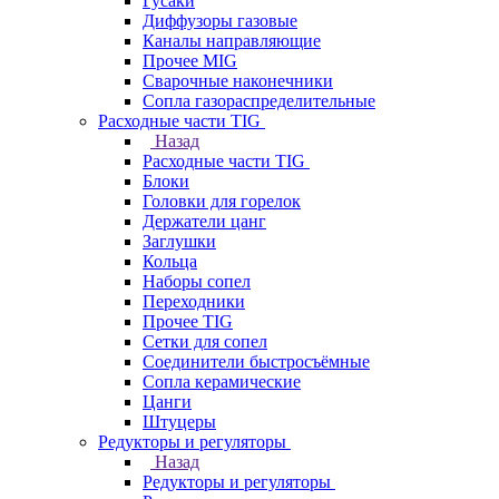
Гусаки
Диффузоры газовые
Каналы направляющие
Прочее MIG
Сварочные наконечники
Сопла газораспределительные
Расходные части TIG
Назад
Расходные части TIG
Блоки
Головки для горелок
Держатели цанг
Заглушки
Кольца
Наборы сопел
Переходники
Прочее TIG
Сетки для сопел
Соединители быстросъёмные
Сопла керамические
Цанги
Штуцеры
Редукторы и регуляторы
Назад
Редукторы и регуляторы