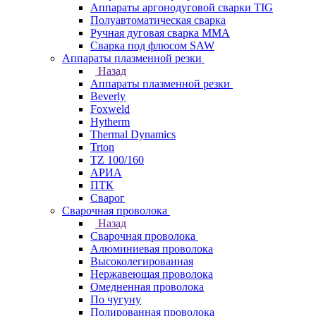
Аппараты аргонодуговой сварки TIG
Полуавтоматическая сварка
Ручная дуговая сварка MMA
Сварка под флюсом SAW
Аппараты плазменной резки
Назад
Аппараты плазменной резки
Beverly
Foxweld
Hytherm
Thermal Dynamics
Trton
TZ 100/160
АРИА
ПТК
Сварог
Сварочная проволока
Назад
Сварочная проволока
Алюминиевая проволока
Высоколегированная
Нержавеющая проволока
Омедненная проволока
По чугуну
Полированная проволока