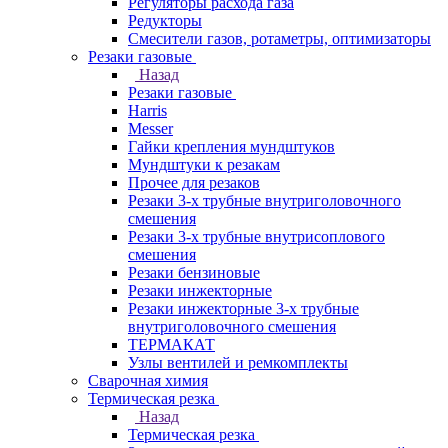
Регуляторы расхода газа
Редукторы
Смесители газов, ротаметры, оптимизаторы
Резаки газовые
Назад
Резаки газовые
Harris
Messer
Гайки крепления мундштуков
Мундштуки к резакам
Прочее для резаков
Резаки 3-х трубные внутриголовочного
смешения
Резаки 3-х трубные внутрисоплового
смешения
Резаки бензиновые
Резаки инжекторные
Резаки инжекторные 3-х трубные
внутриголовочного смешения
ТЕРМАКАТ
Узлы вентилей и ремкомплекты
Сварочная химия
Термическая резка
Назад
Термическая резка