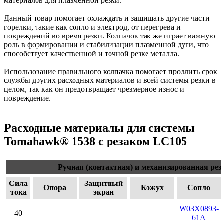
материалов для плазменной резки.
Данный товар помогает охлаждать и защищать другие части
горелки, такие как сопло и электрод, от перегрева и
повреждений во время резки. Колпачок так же играет важную
роль в формировании и стабилизации плазменной дуги, что
способствует качественной и точной резке металла.
Использование правильного колпачка помогает продлить срок
службы других расходных материалов и всей системы резки в
целом, так как он предотвращает чрезмерное износ и
повреждение.
Расходные материалы для системы
Tomahawk® 1538 с резаком LC105
Ручная (контактная) и механизированная рез
Сила
Защитный
Опора
Кожух
Сопло
тока
экран
W03X0893-
40
61A