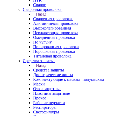
ПТК
Сварог
Сварочная проволока
Назад
Сварочная проволока
Алюминиевая проволока
Высоколегированная
Нержавеющая проволока
Омедненная проволока
По чугуну
Полированная проволока
Порошковая проволока
Титановая проволока
Средства защиты
Назад
Средства защиты
Диоптрические линзы
Комплектующие к маскам | полумаскам
Маски
Очки защитные
Пластины защитные
Прочее
Рабочие перчатки
Респираторы
Светофильтры