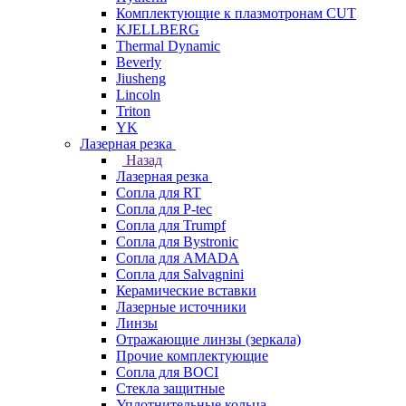
Комплектующие к плазмотронам CUT
KJELLBERG
Thermal Dynamic
Beverly
Jiusheng
Lincoln
Triton
YK
Лазерная резка
Назад
Лазерная резка
Сопла для RT
Сопла для P-tec
Сопла для Trumpf
Сопла для Bystronic
Сопла для AMADA
Сопла для Salvagnini
Керамические вставки
Лазерные источники
Линзы
Отражающие линзы (зеркала)
Прочие комплектующие
Сопла для BOCI
Стекла защитные
Уплотнительные кольца