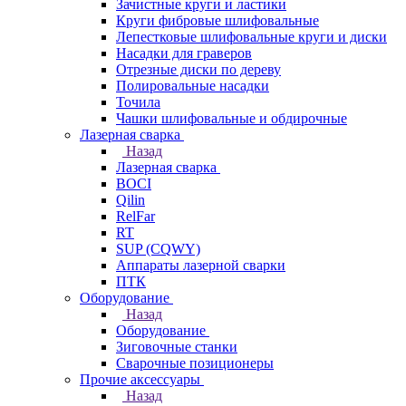
Зачистные круги и ластики
Круги фибровые шлифовальные
Лепестковые шлифовальные круги и диски
Насадки для граверов
Отрезные диски по дереву
Полировальные насадки
Точила
Чашки шлифовальные и обдирочные
Лазерная сварка
Назад
Лазерная сварка
BOCI
Qilin
RelFar
RT
SUP (CQWY)
Аппараты лазерной сварки
ПТК
Оборудование
Назад
Оборудование
Зиговочные станки
Сварочные позиционеры
Прочие аксессуары
Назад