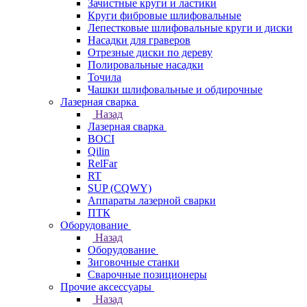
Зачистные круги и ластики
Круги фибровые шлифовальные
Лепестковые шлифовальные круги и диски
Насадки для граверов
Отрезные диски по дереву
Полировальные насадки
Точила
Чашки шлифовальные и обдирочные
Лазерная сварка
Назад
Лазерная сварка
BOCI
Qilin
RelFar
RT
SUP (CQWY)
Аппараты лазерной сварки
ПТК
Оборудование
Назад
Оборудование
Зиговочные станки
Сварочные позиционеры
Прочие аксессуары
Назад