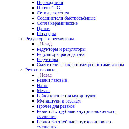
Переходники
Прочее TIG
Сетки для сопел
Соединители быстросъёмные
Сопла керамические
Цанги
Штуцеры
Редукторы и регуляторы
Назад
Редукторы и регуляторы
Регуляторы расхода газа
Редукторы
Смесители газов, ротаметры, оптимизаторы
Резаки газовые
Назад
Резаки газовые
Harris
Messer
Гайки крепления мундштуков
Мундштуки к резакам
Прочее для резаков
Резаки 3-х трубные внутриголовочного
смешения
Резаки 3-х трубные внутрисоплового
смешения