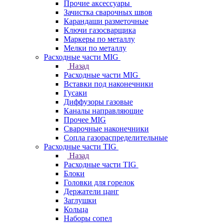
Прочие аксессуары
Зачистка сварочных швов
Карандаши разметочные
Ключи газосварщика
Маркеры по металлу
Мелки по металлу
Расходные части MIG
Назад
Расходные части MIG
Вставки под наконечники
Гусаки
Диффузоры газовые
Каналы направляющие
Прочее MIG
Сварочные наконечники
Сопла газораспределительные
Расходные части TIG
Назад
Расходные части TIG
Блоки
Головки для горелок
Держатели цанг
Заглушки
Кольца
Наборы сопел