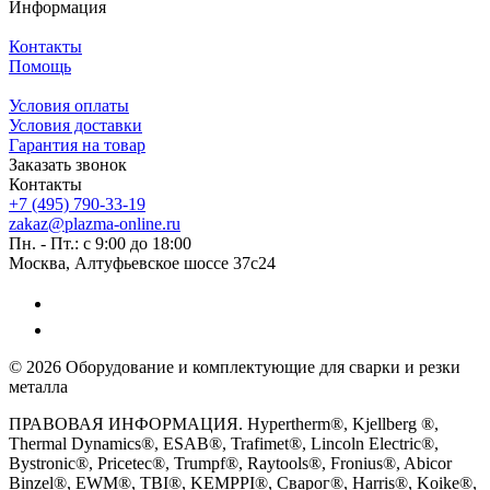
Информация
Контакты
Помощь
Условия оплаты
Условия доставки
Гарантия на товар
Заказать звонок
Контакты
+7 (495) 790-33-19
zakaz@plazma-online.ru
Пн. - Пт.: с 9:00 до 18:00
Москва, Алтуфьевское шоссе 37с24
© 2026 Оборудование и комплектующие для сварки и резки
металла
ПРАВОВАЯ ИНФОРМАЦИЯ. Hypertherm®, Kjellberg ®,
Thermal Dynamics®, ESAB®, Trafimet®, Lincoln Electric®,
Bystronic®, Pricetec®, Trumpf®, Raytools®, Fronius®, Abicor
Binzel®, EWM®, TBI®, KEMPPI®, Сварог®, Harris®, Koike®,