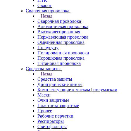
ПТК
Сварог
Сварочная проволока
Назад
Сварочная проволока
Алюминиевая проволока
Высоколегированная
Нержавеющая проволока
Омедненная проволока
По чугуну
Полированная проволока
Порошковая проволока
Титановая проволока
Средства защиты
Назад
Средства защиты
Диоптрические линзы
Комплектующие к маскам | полумаскам
Маски
Очки защитные
Пластины защитные
Прочее
Рабочие перчатки
Респираторы
Светофильтры