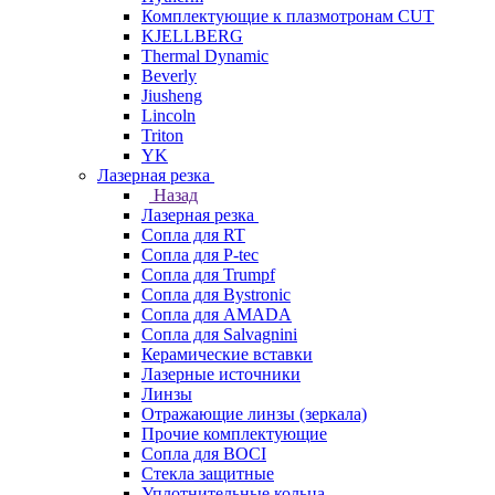
Комплектующие к плазмотронам CUT
KJELLBERG
Thermal Dynamic
Beverly
Jiusheng
Lincoln
Triton
YK
Лазерная резка
Назад
Лазерная резка
Сопла для RT
Сопла для P-tec
Сопла для Trumpf
Сопла для Bystronic
Сопла для AMADA
Сопла для Salvagnini
Керамические вставки
Лазерные источники
Линзы
Отражающие линзы (зеркала)
Прочие комплектующие
Сопла для BOCI
Стекла защитные
Уплотнительные кольца