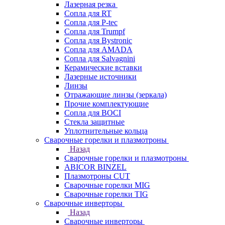
Лазерная резка
Сопла для RT
Сопла для P-tec
Сопла для Trumpf
Сопла для Bystronic
Сопла для AMADA
Сопла для Salvagnini
Керамические вставки
Лазерные источники
Линзы
Отражающие линзы (зеркала)
Прочие комплектующие
Сопла для BOCI
Стекла защитные
Уплотнительные кольца
Сварочные горелки и плазмотроны
Назад
Сварочные горелки и плазмотроны
ABICOR BINZEL
Плазмотроны CUT
Сварочные горелки MIG
Сварочные горелки TIG
Сварочные инверторы
Назад
Сварочные инверторы