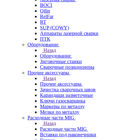
BOCI
Qilin
RelFar
RT
SUP (CQWY)
Аппараты лазерной сварки
ПТК
Оборудование
Назад
Оборудование
Зиговочные станки
Сварочные позиционеры
Прочие аксессуары
Назад
Прочие аксессуары
Зачистка сварочных швов
Карандаши разметочные
Ключи газосварщика
Маркеры по металлу
Мелки по металлу
Расходные части MIG
Назад
Расходные части MIG
Вставки под наконечники