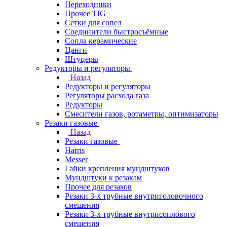
Переходники
Прочее TIG
Сетки для сопел
Соединители быстросъёмные
Сопла керамические
Цанги
Штуцеры
Редукторы и регуляторы
Назад
Редукторы и регуляторы
Регуляторы расхода газа
Редукторы
Смесители газов, ротаметры, оптимизаторы
Резаки газовые
Назад
Резаки газовые
Harris
Messer
Гайки крепления мундштуков
Мундштуки к резакам
Прочее для резаков
Резаки 3-х трубные внутриголовочного
смешения
Резаки 3-х трубные внутрисоплового
смешения