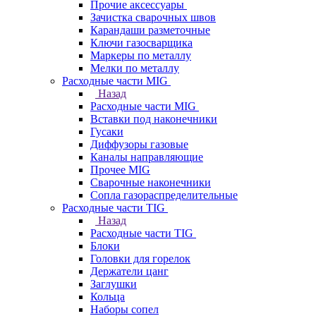
Прочие аксессуары
Зачистка сварочных швов
Карандаши разметочные
Ключи газосварщика
Маркеры по металлу
Мелки по металлу
Расходные части MIG
Назад
Расходные части MIG
Вставки под наконечники
Гусаки
Диффузоры газовые
Каналы направляющие
Прочее MIG
Сварочные наконечники
Сопла газораспределительные
Расходные части TIG
Назад
Расходные части TIG
Блоки
Головки для горелок
Держатели цанг
Заглушки
Кольца
Наборы сопел