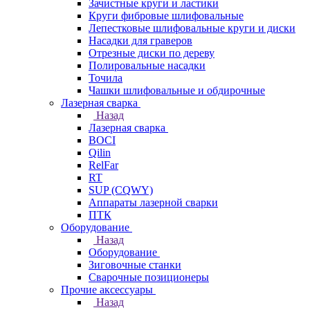
Зачистные круги и ластики
Круги фибровые шлифовальные
Лепестковые шлифовальные круги и диски
Насадки для граверов
Отрезные диски по дереву
Полировальные насадки
Точила
Чашки шлифовальные и обдирочные
Лазерная сварка
Назад
Лазерная сварка
BOCI
Qilin
RelFar
RT
SUP (CQWY)
Аппараты лазерной сварки
ПТК
Оборудование
Назад
Оборудование
Зиговочные станки
Сварочные позиционеры
Прочие аксессуары
Назад