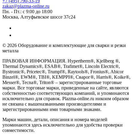
+7 (495) 790-33-19
zakaz@plazma-online.ru
Пн. - Пт.: с 9:00 до 18:00
Москва, Алтуфьевское шоссе 37с24
© 2026 Оборудование и комплектующие для сварки и резки
металла
ПРАВОВАЯ ИНФОРМАЦИЯ. Hypertherm®, Kjellberg ®,
Thermal Dynamics®, ESAB®, Trafimet®, Lincoln Electric®,
Bystronic®, Pricetec®, Trumpf®, Raytools®, Fronius®, Abicor
Binzel®, EWM®, TBI®, KEMPPI®, Сварог®, Harris®, Koike®,
Messer®, Tecna®, Triton® – зарегистрированные торговые
марки. Все торговые марки, приведенные на сайте, являются
собственностью соответствующих компаний, и упоминаются
исключительно для справок. Plazma-online.ru никоим образом
не связана с вышеназванными производителями и
зарегистрированными ими товарными знаками.
Марки машин, детали, описания и номера моделей
упоминаются здесь исключительно для удобства проверки
совместимости.