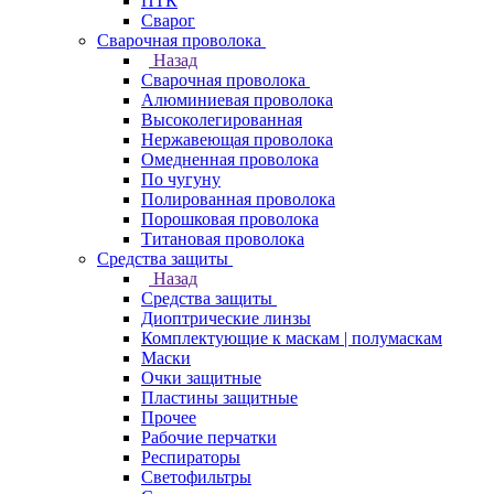
ПТК
Сварог
Сварочная проволока
Назад
Сварочная проволока
Алюминиевая проволока
Высоколегированная
Нержавеющая проволока
Омедненная проволока
По чугуну
Полированная проволока
Порошковая проволока
Титановая проволока
Средства защиты
Назад
Средства защиты
Диоптрические линзы
Комплектующие к маскам | полумаскам
Маски
Очки защитные
Пластины защитные
Прочее
Рабочие перчатки
Респираторы
Светофильтры