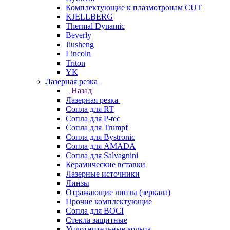
Комплектующие к плазмотронам CUT
KJELLBERG
Thermal Dynamic
Beverly
Jiusheng
Lincoln
Triton
YK
Лазерная резка
Назад
Лазерная резка
Сопла для RT
Сопла для P-tec
Сопла для Trumpf
Сопла для Bystronic
Сопла для AMADA
Сопла для Salvagnini
Керамические вставки
Лазерные источники
Линзы
Отражающие линзы (зеркала)
Прочие комплектующие
Сопла для BOCI
Стекла защитные
Уплотнительные кольца