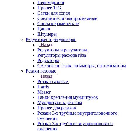
Переходники
Прочее TIG
Сетки для сопел
Соединители быстросъёмные
Сопла керамические
Цанги
Штуцеры
Редукторы и регуляторы
Назад
Редукторы и регуляторы
Регуляторы расхода газа
Редукторы
Смесители газов, ротаметры, оптимизаторы
Резаки газовые
Назад
Резаки газовые
Harris
Messer
Гайки крепления мундштуков
Мундштуки к резакам
Прочее для резаков
Резаки 3-х трубные внутриголовочного
смешения
Резаки 3-х трубные внутрисоплового
смешения