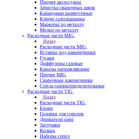
Прочие аксессуары
Зачистка сварочных швов
Карандаши разметочные
Ключи газосварщика
Маркеры по металлу
Мелки по металлу
Расходные части MIG
Назад
Расходные части MIG
Вставки под наконечники
Гусаки
Диффузоры газовые
Каналы направляющие
Прочее MIG
Сварочные наконечники
Сопла газораспределительные
Расходные части TIG
Назад
Расходные части TIG
Блоки
Головки для горелок
Держатели цанг
Заглушки
Кольца
Наборы сопел