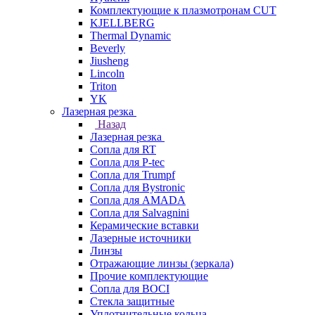
Комплектующие к плазмотронам CUT
KJELLBERG
Thermal Dynamic
Beverly
Jiusheng
Lincoln
Triton
YK
Лазерная резка
Назад
Лазерная резка
Сопла для RT
Сопла для P-tec
Сопла для Trumpf
Сопла для Bystronic
Сопла для AMADA
Сопла для Salvagnini
Керамические вставки
Лазерные источники
Линзы
Отражающие линзы (зеркала)
Прочие комплектующие
Сопла для BOCI
Стекла защитные
Уплотнительные кольца