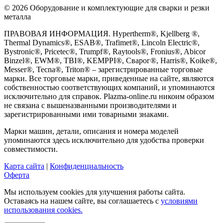
© 2026 Оборудование и комплектующие для сварки и резки
металла
ПРАВОВАЯ ИНФОРМАЦИЯ. Hypertherm®, Kjellberg ®,
Thermal Dynamics®, ESAB®, Trafimet®, Lincoln Electric®,
Bystronic®, Pricetec®, Trumpf®, Raytools®, Fronius®, Abicor
Binzel®, EWM®, TBI®, KEMPPI®, Сварог®, Harris®, Koike®,
Messer®, Tecna®, Triton® – зарегистрированные торговые
марки. Все торговые марки, приведенные на сайте, являются
собственностью соответствующих компаний, и упоминаются
исключительно для справок. Plazma-online.ru никоим образом
не связана с вышеназванными производителями и
зарегистрированными ими товарными знаками.
Марки машин, детали, описания и номера моделей
упоминаются здесь исключительно для удобства проверки
совместимости.
Карта сайта
|
Конфиденциальность
Оферта
Мы используем cookies для улучшения работы сайта.
Оставаясь на нашем сайте, вы соглашаетесь с
условиями
использования cookies.