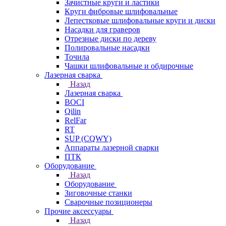
Зачистные круги и ластики
Круги фибровые шлифовальные
Лепестковые шлифовальные круги и диски
Насадки для граверов
Отрезные диски по дереву
Полировальные насадки
Точила
Чашки шлифовальные и обдирочные
Лазерная сварка
Назад
Лазерная сварка
BOCI
Qilin
RelFar
RT
SUP (CQWY)
Аппараты лазерной сварки
ПТК
Оборудование
Назад
Оборудование
Зиговочные станки
Сварочные позиционеры
Прочие аксессуары
Назад