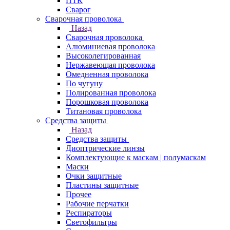
ПТК
Сварог
Сварочная проволока
Назад
Сварочная проволока
Алюминиевая проволока
Высоколегированная
Нержавеющая проволока
Омедненная проволока
По чугуну
Полированная проволока
Порошковая проволока
Титановая проволока
Средства защиты
Назад
Средства защиты
Диоптрические линзы
Комплектующие к маскам | полумаскам
Маски
Очки защитные
Пластины защитные
Прочее
Рабочие перчатки
Респираторы
Светофильтры