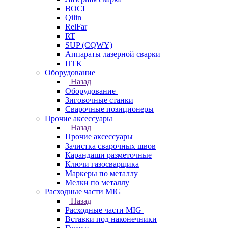
BOCI
Qilin
RelFar
RT
SUP (CQWY)
Аппараты лазерной сварки
ПТК
Оборудование
Назад
Оборудование
Зиговочные станки
Сварочные позиционеры
Прочие аксессуары
Назад
Прочие аксессуары
Зачистка сварочных швов
Карандаши разметочные
Ключи газосварщика
Маркеры по металлу
Мелки по металлу
Расходные части MIG
Назад
Расходные части MIG
Вставки под наконечники