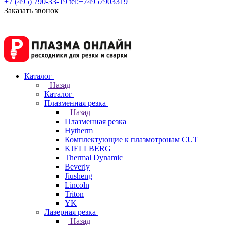
+7 (495) 790-33-19
tel:+74957903319
Заказать звонок
Каталог
Назад
Каталог
Плазменная резка
Назад
Плазменная резка
Hytherm
Комплектующие к плазмотронам CUT
KJELLBERG
Thermal Dynamic
Beverly
Jiusheng
Lincoln
Triton
YK
Лазерная резка
Назад