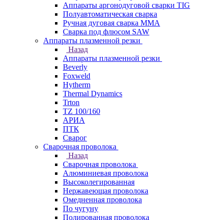
Аппараты аргонодуговой сварки TIG
Полуавтоматическая сварка
Ручная дуговая сварка MMA
Сварка под флюсом SAW
Аппараты плазменной резки
Назад
Аппараты плазменной резки
Beverly
Foxweld
Hytherm
Thermal Dynamics
Trton
TZ 100/160
АРИА
ПТК
Сварог
Сварочная проволока
Назад
Сварочная проволока
Алюминиевая проволока
Высоколегированная
Нержавеющая проволока
Омедненная проволока
По чугуну
Полированная проволока