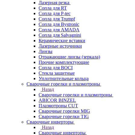
Лазерная резка
Сопла для RT
Сопла для P-tec
Сопла для Trumpf
Сопла для Bystronic
Сопла для AMADA
Сопла для Salvagnini
Керамические вставки
Лазерные источники
Линзы
Отражающие линзы (зеркала)
Прочие комплектующие
Сопла для BOCI
Стекла защитные
Уплотнительные кольца
Сварочные горелки и плазмотроны
Назад
Сварочные горелки и плазмотроны
ABICOR BINZEL
Плазмотроны CUT
Сварочные горелки MIG
Сварочные горелки TIG
Сварочные инверторы
Назад
Сварочные инверторы