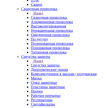
ПТК
Сварог
Сварочная проволока
Назад
Сварочная проволока
Алюминиевая проволока
Высоколегированная
Нержавеющая проволока
Омедненная проволока
По чугуну
Полированная проволока
Порошковая проволока
Титановая проволока
Средства защиты
Назад
Средства защиты
Диоптрические линзы
Комплектующие к маскам | полумаскам
Маски
Очки защитные
Пластины защитные
Прочее
Рабочие перчатки
Респираторы
Светофильтры