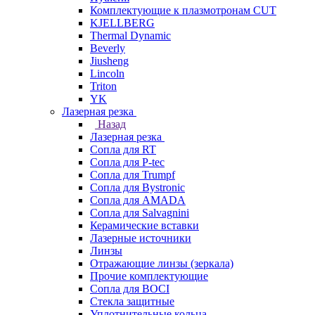
Комплектующие к плазмотронам CUT
KJELLBERG
Thermal Dynamic
Beverly
Jiusheng
Lincoln
Triton
YK
Лазерная резка
Назад
Лазерная резка
Сопла для RT
Сопла для P-tec
Сопла для Trumpf
Сопла для Bystronic
Сопла для AMADA
Сопла для Salvagnini
Керамические вставки
Лазерные источники
Линзы
Отражающие линзы (зеркала)
Прочие комплектующие
Сопла для BOCI
Стекла защитные
Уплотнительные кольца