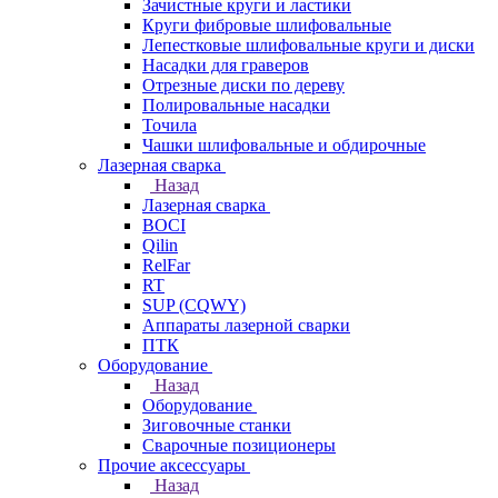
Зачистные круги и ластики
Круги фибровые шлифовальные
Лепестковые шлифовальные круги и диски
Насадки для граверов
Отрезные диски по дереву
Полировальные насадки
Точила
Чашки шлифовальные и обдирочные
Лазерная сварка
Назад
Лазерная сварка
BOCI
Qilin
RelFar
RT
SUP (CQWY)
Аппараты лазерной сварки
ПТК
Оборудование
Назад
Оборудование
Зиговочные станки
Сварочные позиционеры
Прочие аксессуары
Назад