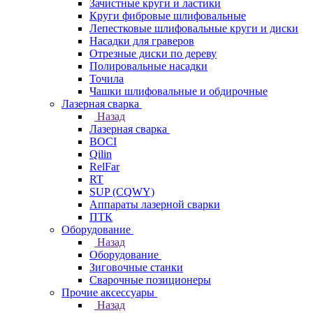
Зачистные круги и ластики
Круги фибровые шлифовальные
Лепестковые шлифовальные круги и диски
Насадки для граверов
Отрезные диски по дереву
Полировальные насадки
Точила
Чашки шлифовальные и обдирочные
Лазерная сварка
Назад
Лазерная сварка
BOCI
Qilin
RelFar
RT
SUP (CQWY)
Аппараты лазерной сварки
ПТК
Оборудование
Назад
Оборудование
Зиговочные станки
Сварочные позиционеры
Прочие аксессуары
Назад