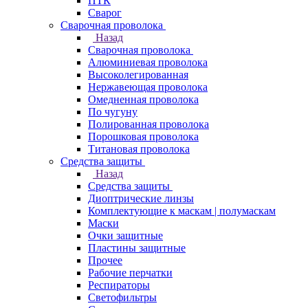
ПТК
Сварог
Сварочная проволока
Назад
Сварочная проволока
Алюминиевая проволока
Высоколегированная
Нержавеющая проволока
Омедненная проволока
По чугуну
Полированная проволока
Порошковая проволока
Титановая проволока
Средства защиты
Назад
Средства защиты
Диоптрические линзы
Комплектующие к маскам | полумаскам
Маски
Очки защитные
Пластины защитные
Прочее
Рабочие перчатки
Респираторы
Светофильтры