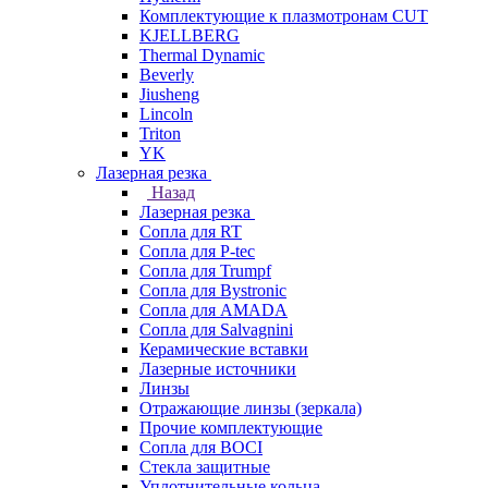
Комплектующие к плазмотронам CUT
KJELLBERG
Thermal Dynamic
Beverly
Jiusheng
Lincoln
Triton
YK
Лазерная резка
Назад
Лазерная резка
Сопла для RT
Сопла для P-tec
Сопла для Trumpf
Сопла для Bystronic
Сопла для AMADA
Сопла для Salvagnini
Керамические вставки
Лазерные источники
Линзы
Отражающие линзы (зеркала)
Прочие комплектующие
Сопла для BOCI
Стекла защитные
Уплотнительные кольца