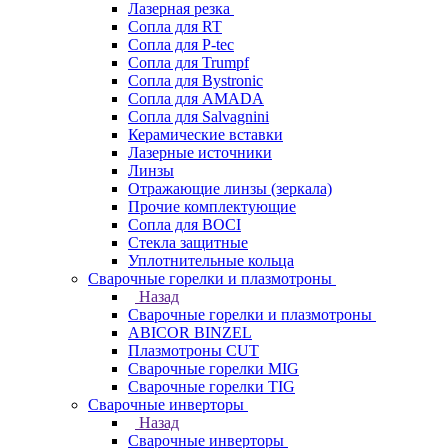
Лазерная резка
Сопла для RT
Сопла для P-tec
Сопла для Trumpf
Сопла для Bystronic
Сопла для AMADA
Сопла для Salvagnini
Керамические вставки
Лазерные источники
Линзы
Отражающие линзы (зеркала)
Прочие комплектующие
Сопла для BOCI
Стекла защитные
Уплотнительные кольца
Сварочные горелки и плазмотроны
Назад
Сварочные горелки и плазмотроны
ABICOR BINZEL
Плазмотроны CUT
Сварочные горелки MIG
Сварочные горелки TIG
Сварочные инверторы
Назад
Сварочные инверторы