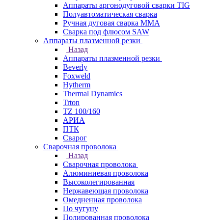
Аппараты аргонодуговой сварки TIG
Полуавтоматическая сварка
Ручная дуговая сварка MMA
Сварка под флюсом SAW
Аппараты плазменной резки
Назад
Аппараты плазменной резки
Beverly
Foxweld
Hytherm
Thermal Dynamics
Trton
TZ 100/160
АРИА
ПТК
Сварог
Сварочная проволока
Назад
Сварочная проволока
Алюминиевая проволока
Высоколегированная
Нержавеющая проволока
Омедненная проволока
По чугуну
Полированная проволока