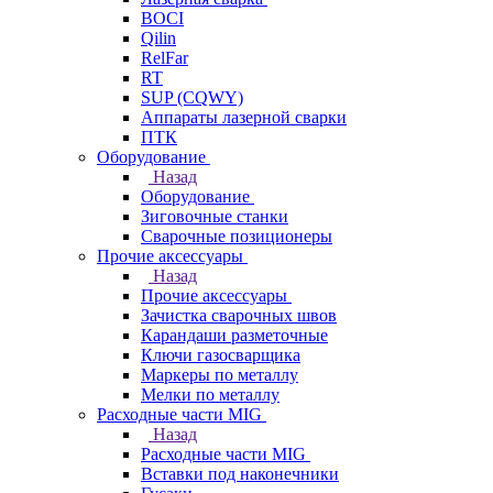
BOCI
Qilin
RelFar
RT
SUP (CQWY)
Аппараты лазерной сварки
ПТК
Оборудование
Назад
Оборудование
Зиговочные станки
Сварочные позиционеры
Прочие аксессуары
Назад
Прочие аксессуары
Зачистка сварочных швов
Карандаши разметочные
Ключи газосварщика
Маркеры по металлу
Мелки по металлу
Расходные части MIG
Назад
Расходные части MIG
Вставки под наконечники