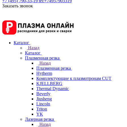
+7 (495) 790-33-19
tel:+74957903319
Заказать звонок
Каталог
Назад
Каталог
Плазменная резка
Назад
Плазменная резка
Hytherm
Комплектующие к плазмотронам CUT
KJELLBERG
Thermal Dynamic
Beverly
Jiusheng
Lincoln
Triton
YK
Лазерная резка
Назад