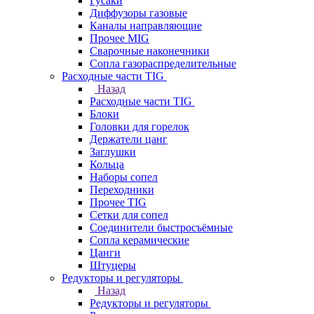
Гусаки
Диффузоры газовые
Каналы направляющие
Прочее MIG
Сварочные наконечники
Сопла газораспределительные
Расходные части TIG
Назад
Расходные части TIG
Блоки
Головки для горелок
Держатели цанг
Заглушки
Кольца
Наборы сопел
Переходники
Прочее TIG
Сетки для сопел
Соединители быстросъёмные
Сопла керамические
Цанги
Штуцеры
Редукторы и регуляторы
Назад
Редукторы и регуляторы