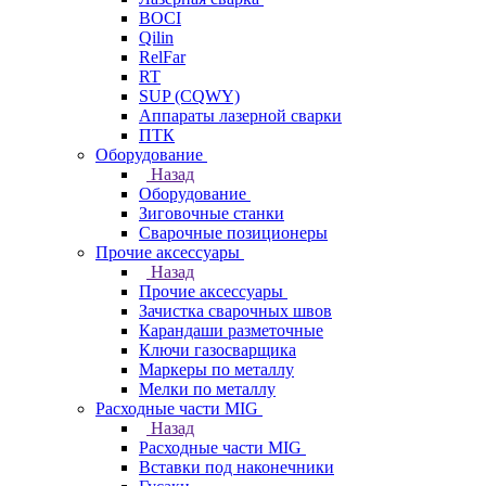
BOCI
Qilin
RelFar
RT
SUP (CQWY)
Аппараты лазерной сварки
ПТК
Оборудование
Назад
Оборудование
Зиговочные станки
Сварочные позиционеры
Прочие аксессуары
Назад
Прочие аксессуары
Зачистка сварочных швов
Карандаши разметочные
Ключи газосварщика
Маркеры по металлу
Мелки по металлу
Расходные части MIG
Назад
Расходные части MIG
Вставки под наконечники