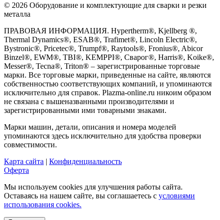
© 2026 Оборудование и комплектующие для сварки и резки
металла
ПРАВОВАЯ ИНФОРМАЦИЯ. Hypertherm®, Kjellberg ®,
Thermal Dynamics®, ESAB®, Trafimet®, Lincoln Electric®,
Bystronic®, Pricetec®, Trumpf®, Raytools®, Fronius®, Abicor
Binzel®, EWM®, TBI®, KEMPPI®, Сварог®, Harris®, Koike®,
Messer®, Tecna®, Triton® – зарегистрированные торговые
марки. Все торговые марки, приведенные на сайте, являются
собственностью соответствующих компаний, и упоминаются
исключительно для справок. Plazma-online.ru никоим образом
не связана с вышеназванными производителями и
зарегистрированными ими товарными знаками.
Марки машин, детали, описания и номера моделей
упоминаются здесь исключительно для удобства проверки
совместимости.
Карта сайта
|
Конфиденциальность
Оферта
Мы используем cookies для улучшения работы сайта.
Оставаясь на нашем сайте, вы соглашаетесь с
условиями
использования cookies.