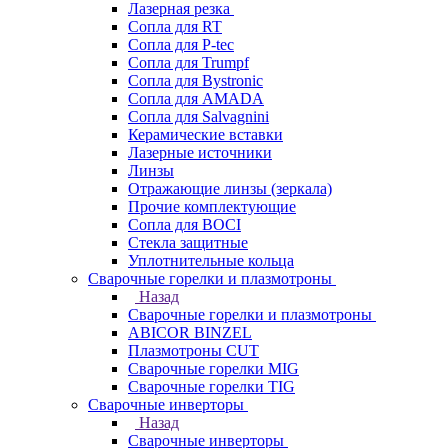
Лазерная резка
Сопла для RT
Сопла для P-tec
Сопла для Trumpf
Сопла для Bystronic
Сопла для AMADA
Сопла для Salvagnini
Керамические вставки
Лазерные источники
Линзы
Отражающие линзы (зеркала)
Прочие комплектующие
Сопла для BOCI
Стекла защитные
Уплотнительные кольца
Сварочные горелки и плазмотроны
Назад
Сварочные горелки и плазмотроны
ABICOR BINZEL
Плазмотроны CUT
Сварочные горелки MIG
Сварочные горелки TIG
Сварочные инверторы
Назад
Сварочные инверторы