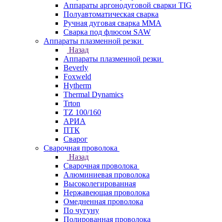
Аппараты аргонодуговой сварки TIG
Полуавтоматическая сварка
Ручная дуговая сварка MMA
Сварка под флюсом SAW
Аппараты плазменной резки
Назад
Аппараты плазменной резки
Beverly
Foxweld
Hytherm
Thermal Dynamics
Trton
TZ 100/160
АРИА
ПТК
Сварог
Сварочная проволока
Назад
Сварочная проволока
Алюминиевая проволока
Высоколегированная
Нержавеющая проволока
Омедненная проволока
По чугуну
Полированная проволока