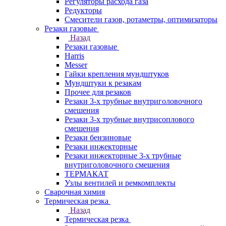
Регуляторы расхода газа
Редукторы
Смесители газов, ротаметры, оптимизаторы
Резаки газовые
Назад
Резаки газовые
Harris
Messer
Гайки крепления мундштуков
Мундштуки к резакам
Прочее для резаков
Резаки 3-х трубные внутриголовочного
смешения
Резаки 3-х трубные внутрисоплового
смешения
Резаки бензиновые
Резаки инжекторные
Резаки инжекторные 3-х трубные
внутриголовочного смешения
ТЕРМАКАТ
Узлы вентилей и ремкомплекты
Сварочная химия
Термическая резка
Назад
Термическая резка