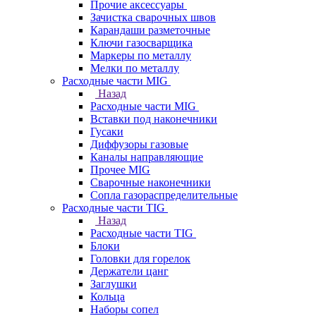
Прочие аксессуары
Зачистка сварочных швов
Карандаши разметочные
Ключи газосварщика
Маркеры по металлу
Мелки по металлу
Расходные части MIG
Назад
Расходные части MIG
Вставки под наконечники
Гусаки
Диффузоры газовые
Каналы направляющие
Прочее MIG
Сварочные наконечники
Сопла газораспределительные
Расходные части TIG
Назад
Расходные части TIG
Блоки
Головки для горелок
Держатели цанг
Заглушки
Кольца
Наборы сопел