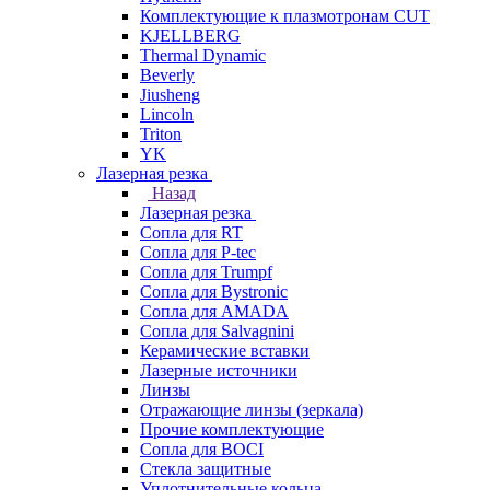
Комплектующие к плазмотронам CUT
KJELLBERG
Thermal Dynamic
Beverly
Jiusheng
Lincoln
Triton
YK
Лазерная резка
Назад
Лазерная резка
Сопла для RT
Сопла для P-tec
Сопла для Trumpf
Сопла для Bystronic
Сопла для AMADA
Сопла для Salvagnini
Керамические вставки
Лазерные источники
Линзы
Отражающие линзы (зеркала)
Прочие комплектующие
Сопла для BOCI
Стекла защитные
Уплотнительные кольца