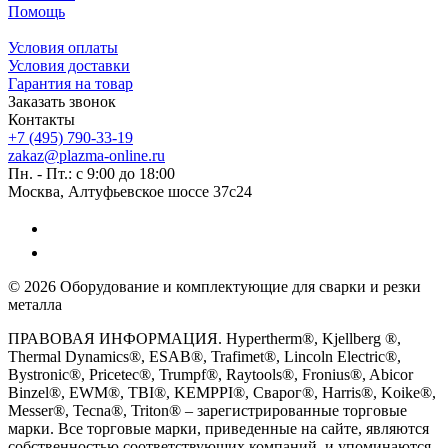
Помощь
Условия оплаты
Условия доставки
Гарантия на товар
Заказать звонок
Контакты
+7 (495) 790-33-19
zakaz@plazma-online.ru
Пн. - Пт.: с 9:00 до 18:00
Москва, Алтуфьевское шоссе 37с24
© 2026 Оборудование и комплектующие для сварки и резки
металла
ПРАВОВАЯ ИНФОРМАЦИЯ. Hypertherm®, Kjellberg ®,
Thermal Dynamics®, ESAB®, Trafimet®, Lincoln Electric®,
Bystronic®, Pricetec®, Trumpf®, Raytools®, Fronius®, Abicor
Binzel®, EWM®, TBI®, KEMPPI®, Сварог®, Harris®, Koike®,
Messer®, Tecna®, Triton® – зарегистрированные торговые
марки. Все торговые марки, приведенные на сайте, являются
собственностью соответствующих компаний, и упоминаются