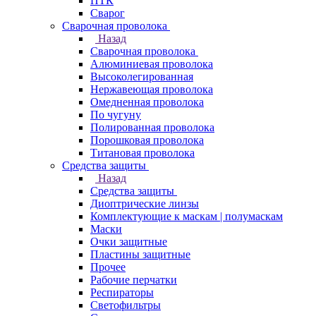
ПТК
Сварог
Сварочная проволока
Назад
Сварочная проволока
Алюминиевая проволока
Высоколегированная
Нержавеющая проволока
Омедненная проволока
По чугуну
Полированная проволока
Порошковая проволока
Титановая проволока
Средства защиты
Назад
Средства защиты
Диоптрические линзы
Комплектующие к маскам | полумаскам
Маски
Очки защитные
Пластины защитные
Прочее
Рабочие перчатки
Респираторы
Светофильтры