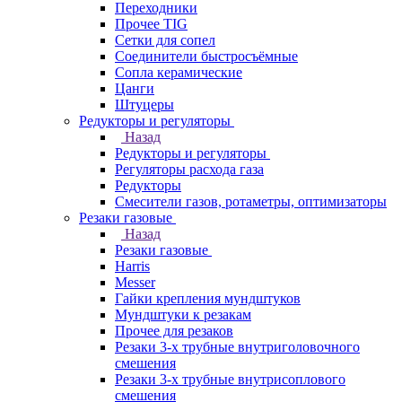
Переходники
Прочее TIG
Сетки для сопел
Соединители быстросъёмные
Сопла керамические
Цанги
Штуцеры
Редукторы и регуляторы
Назад
Редукторы и регуляторы
Регуляторы расхода газа
Редукторы
Смесители газов, ротаметры, оптимизаторы
Резаки газовые
Назад
Резаки газовые
Harris
Messer
Гайки крепления мундштуков
Мундштуки к резакам
Прочее для резаков
Резаки 3-х трубные внутриголовочного
смешения
Резаки 3-х трубные внутрисоплового
смешения