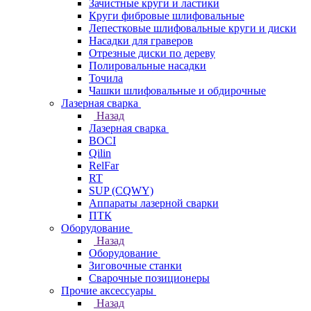
Зачистные круги и ластики
Круги фибровые шлифовальные
Лепестковые шлифовальные круги и диски
Насадки для граверов
Отрезные диски по дереву
Полировальные насадки
Точила
Чашки шлифовальные и обдирочные
Лазерная сварка
Назад
Лазерная сварка
BOCI
Qilin
RelFar
RT
SUP (CQWY)
Аппараты лазерной сварки
ПТК
Оборудование
Назад
Оборудование
Зиговочные станки
Сварочные позиционеры
Прочие аксессуары
Назад