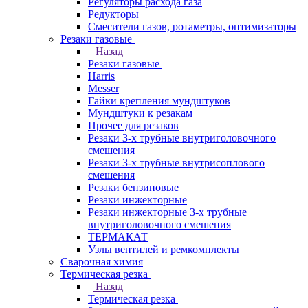
Регуляторы расхода газа
Редукторы
Смесители газов, ротаметры, оптимизаторы
Резаки газовые
Назад
Резаки газовые
Harris
Messer
Гайки крепления мундштуков
Мундштуки к резакам
Прочее для резаков
Резаки 3-х трубные внутриголовочного
смешения
Резаки 3-х трубные внутрисоплового
смешения
Резаки бензиновые
Резаки инжекторные
Резаки инжекторные 3-х трубные
внутриголовочного смешения
ТЕРМАКАТ
Узлы вентилей и ремкомплекты
Сварочная химия
Термическая резка
Назад
Термическая резка