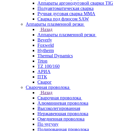
Аппараты аргонодуговой сварки TIG
Полуавтоматическая сварка
Ручная дуговая сварка MMA
Сварка под флюсом SAW
Аппараты плазменной резки
Назад
Аппараты плазменной резки
Beverly
Foxweld
Hytherm
Thermal Dynamics
Trton
TZ 100/160
АРИА
ПТК
Сварог
Сварочная проволока
Назад
Сварочная проволока
Алюминиевая проволока
Высоколегированная
Нержавеющая проволока
Омедненная проволока
По чугуну
Полированная проволока