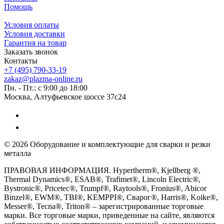
Помощь
Условия оплаты
Условия доставки
Гарантия на товар
Заказать звонок
Контакты
+7 (495) 790-33-19
zakaz@plazma-online.ru
Пн. - Пт.: с 9:00 до 18:00
Москва, Алтуфьевское шоссе 37с24
© 2026 Оборудование и комплектующие для сварки и резки
металла
ПРАВОВАЯ ИНФОРМАЦИЯ. Hypertherm®, Kjellberg ®,
Thermal Dynamics®, ESAB®, Trafimet®, Lincoln Electric®,
Bystronic®, Pricetec®, Trumpf®, Raytools®, Fronius®, Abicor
Binzel®, EWM®, TBI®, KEMPPI®, Сварог®, Harris®, Koike®,
Messer®, Tecna®, Triton® – зарегистрированные торговые
марки. Все торговые марки, приведенные на сайте, являются