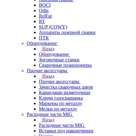
BOCI
Qilin
RelFar
RT
SUP (CQWY)
Аппараты лазерной сварки
ПТК
Оборудование
Назад
Оборудование
Зиговочные станки
Сварочные позиционеры
Прочие аксессуары
Назад
Прочие аксессуары
Зачистка сварочных швов
Карандаши разметочные
Ключи газосварщика
Маркеры по металлу
Мелки по металлу
Расходные части MIG
Назад
Расходные части MIG
Вставки под наконечники