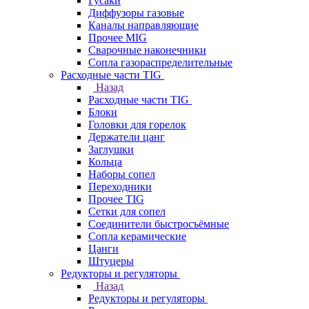
Гусаки
Диффузоры газовые
Каналы направляющие
Прочее MIG
Сварочные наконечники
Сопла газораспределительные
Расходные части TIG
Назад
Расходные части TIG
Блоки
Головки для горелок
Держатели цанг
Заглушки
Кольца
Наборы сопел
Переходники
Прочее TIG
Сетки для сопел
Соединители быстросъёмные
Сопла керамические
Цанги
Штуцеры
Редукторы и регуляторы
Назад
Редукторы и регуляторы