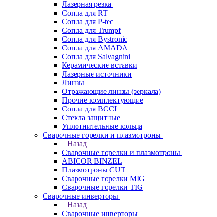
Лазерная резка
Сопла для RT
Сопла для P-tec
Сопла для Trumpf
Сопла для Bystronic
Сопла для AMADA
Сопла для Salvagnini
Керамические вставки
Лазерные источники
Линзы
Отражающие линзы (зеркала)
Прочие комплектующие
Сопла для BOCI
Стекла защитные
Уплотнительные кольца
Сварочные горелки и плазмотроны
Назад
Сварочные горелки и плазмотроны
ABICOR BINZEL
Плазмотроны CUT
Сварочные горелки MIG
Сварочные горелки TIG
Сварочные инверторы
Назад
Сварочные инверторы