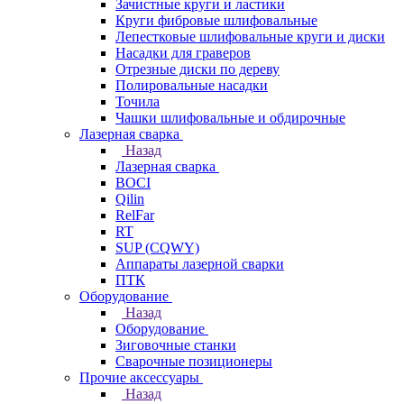
Зачистные круги и ластики
Круги фибровые шлифовальные
Лепестковые шлифовальные круги и диски
Насадки для граверов
Отрезные диски по дереву
Полировальные насадки
Точила
Чашки шлифовальные и обдирочные
Лазерная сварка
Назад
Лазерная сварка
BOCI
Qilin
RelFar
RT
SUP (CQWY)
Аппараты лазерной сварки
ПТК
Оборудование
Назад
Оборудование
Зиговочные станки
Сварочные позиционеры
Прочие аксессуары
Назад