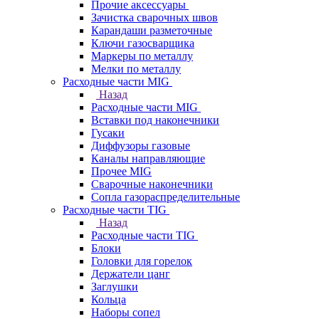
Прочие аксессуары
Зачистка сварочных швов
Карандаши разметочные
Ключи газосварщика
Маркеры по металлу
Мелки по металлу
Расходные части MIG
Назад
Расходные части MIG
Вставки под наконечники
Гусаки
Диффузоры газовые
Каналы направляющие
Прочее MIG
Сварочные наконечники
Сопла газораспределительные
Расходные части TIG
Назад
Расходные части TIG
Блоки
Головки для горелок
Держатели цанг
Заглушки
Кольца
Наборы сопел