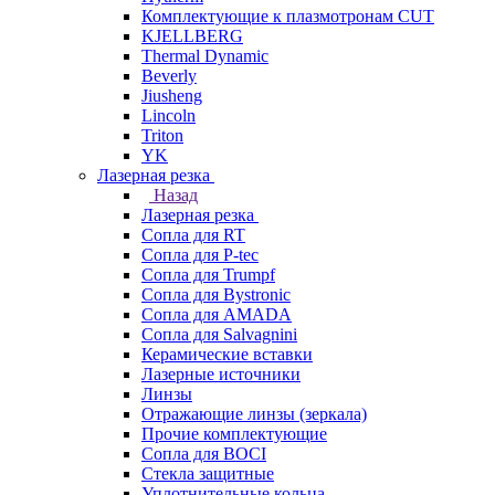
Комплектующие к плазмотронам CUT
KJELLBERG
Thermal Dynamic
Beverly
Jiusheng
Lincoln
Triton
YK
Лазерная резка
Назад
Лазерная резка
Сопла для RT
Сопла для P-tec
Сопла для Trumpf
Сопла для Bystronic
Сопла для AMADA
Сопла для Salvagnini
Керамические вставки
Лазерные источники
Линзы
Отражающие линзы (зеркала)
Прочие комплектующие
Сопла для BOCI
Стекла защитные
Уплотнительные кольца