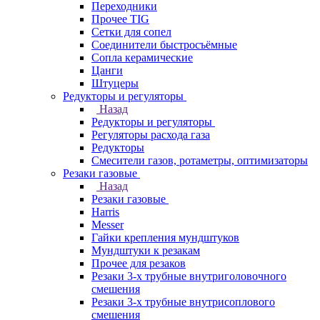
Переходники
Прочее TIG
Сетки для сопел
Соединители быстросъёмные
Сопла керамические
Цанги
Штуцеры
Редукторы и регуляторы
Назад
Редукторы и регуляторы
Регуляторы расхода газа
Редукторы
Смесители газов, ротаметры, оптимизаторы
Резаки газовые
Назад
Резаки газовые
Harris
Messer
Гайки крепления мундштуков
Мундштуки к резакам
Прочее для резаков
Резаки 3-х трубные внутриголовочного
смешения
Резаки 3-х трубные внутрисоплового
смешения