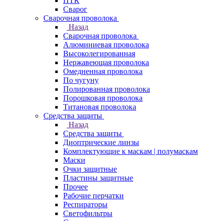
ПТК
Сварог
Сварочная проволока
Назад
Сварочная проволока
Алюминиевая проволока
Высоколегированная
Нержавеющая проволока
Омедненная проволока
По чугуну
Полированная проволока
Порошковая проволока
Титановая проволока
Средства защиты
Назад
Средства защиты
Диоптрические линзы
Комплектующие к маскам | полумаскам
Маски
Очки защитные
Пластины защитные
Прочее
Рабочие перчатки
Респираторы
Светофильтры