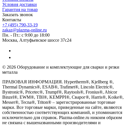
Условия доставки
Гарантия на товар
Заказать звонок
Контакты
+7 (495) 790-33-19
zakaz@plazma-online.ru
Пн. - Пт.: с 9:00 до 18:00
Москва, Алтуфьевское шоссе 37с24
© 2026 Оборудование и комплектующие для сварки и резки
металла
ПРАВОВАЯ ИНФОРМАЦИЯ. Hypertherm®, Kjellberg ®,
Thermal Dynamics®, ESAB®, Trafimet®, Lincoln Electric®,
Bystronic®, Pricetec®, Trumpf®, Raytools®, Fronius®, Abicor
Binzel®, EWM®, TBI®, KEMPPI®, Сварог®, Harris®, Koike®,
Messer®, Tecna®, Triton® – зарегистрированные торговые
марки. Все торговые марки, приведенные на сайте, являются
собственностью соответствующих компаний, и упоминаются
исключительно для справок. Plazma-online.ru никоим образом
не связана с вышеназванными производителями и