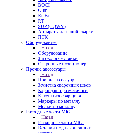
BOCI
Qilin
RelFar
RT
SUP (CQWY)
Аппараты лазерной сварки
ПТК
Оборудование
Назад
Оборудование
Зиговочные станки
Сварочные позиционеры
Прочие аксессуары
Назад
Прочие аксессуары
Зачистка сварочных швов
Карандаши разметочные
Ключи газосварщика
Маркеры по металлу
Мелки по металлу
Расходные части MIG
Назад
Расходные части MIG
Вставки под наконечники