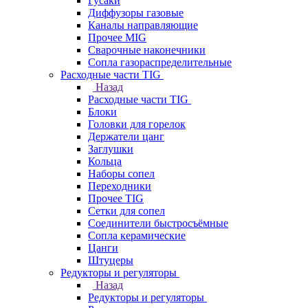
Гусаки
Диффузоры газовые
Каналы направляющие
Прочее MIG
Сварочные наконечники
Сопла газораспределительные
Расходные части TIG
Назад
Расходные части TIG
Блоки
Головки для горелок
Держатели цанг
Заглушки
Кольца
Наборы сопел
Переходники
Прочее TIG
Сетки для сопел
Соединители быстросъёмные
Сопла керамические
Цанги
Штуцеры
Редукторы и регуляторы
Назад
Редукторы и регуляторы