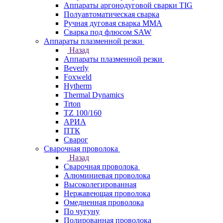
Аппараты аргонодуговой сварки TIG
Полуавтоматическая сварка
Ручная дуговая сварка MMA
Сварка под флюсом SAW
Аппараты плазменной резки
Назад
Аппараты плазменной резки
Beverly
Foxweld
Hytherm
Thermal Dynamics
Trton
TZ 100/160
АРИА
ПТК
Сварог
Сварочная проволока
Назад
Сварочная проволока
Алюминиевая проволока
Высоколегированная
Нержавеющая проволока
Омедненная проволока
По чугуну
Полированная проволока