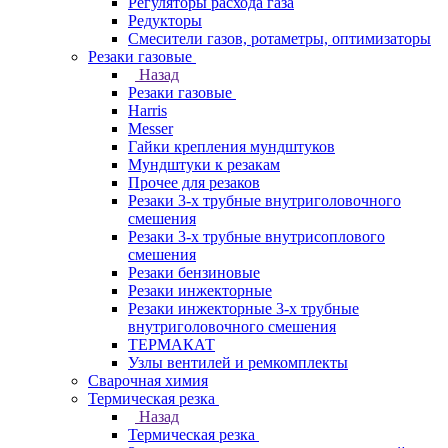
Регуляторы расхода газа
Редукторы
Смесители газов, ротаметры, оптимизаторы
Резаки газовые
Назад
Резаки газовые
Harris
Messer
Гайки крепления мундштуков
Мундштуки к резакам
Прочее для резаков
Резаки 3-х трубные внутриголовочного
смешения
Резаки 3-х трубные внутрисоплового
смешения
Резаки бензиновые
Резаки инжекторные
Резаки инжекторные 3-х трубные
внутриголовочного смешения
ТЕРМАКАТ
Узлы вентилей и ремкомплекты
Сварочная химия
Термическая резка
Назад
Термическая резка