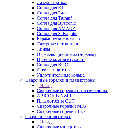
Лазерная резка
Сопла для RT
Сопла для P-tec
Сопла для Trumpf
Сопла для Bystronic
Сопла для AMADA
Сопла для Salvagnini
Керамические вставки
Лазерные источники
Линзы
Отражающие линзы (зеркала)
Прочие комплектующие
Сопла для BOCI
Стекла защитные
Уплотнительные кольца
Сварочные горелки и плазмотроны
Назад
Сварочные горелки и плазмотроны
ABICOR BINZEL
Плазмотроны CUT
Сварочные горелки MIG
Сварочные горелки TIG
Сварочные инверторы
Назад
Сварочные инверторы