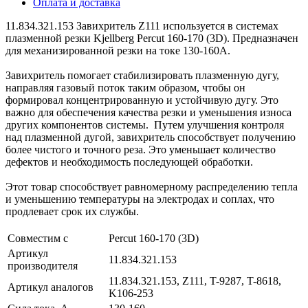
Оплата и доставка
11.834.321.153 Завихритель Z111 используется в системах
плазменной резки Kjellberg Percut 160-170 (3D). Предназначен
для механизированной резки на токе 130-160А.
Завихритель помогает стабилизировать плазменную дугу,
направляя газовый поток таким образом, чтобы он
формировал концентрированную и устойчивую дугу. Это
важно для обеспечения качества резки и уменьшения износа
других компонентов системы. Путем улучшения контроля
над плазменной дугой, завихритель способствует получению
более чистого и точного реза. Это уменьшает количество
дефектов и необходимость последующей обработки.
Этот товар способствует равномерному распределению тепла
и уменьшению температуры на электродах и соплах, что
продлевает срок их службы.
Совместим с
Percut 160-170 (3D)
Артикул
11.834.321.153
производителя
11.834.321.153, Z111, T-9287, T-8618,
Артикул аналогов
K106-253