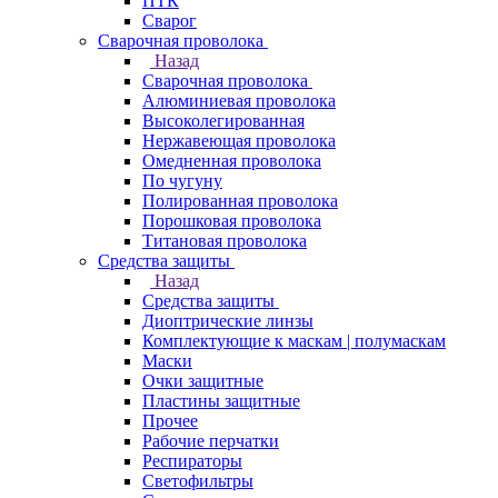
ПТК
Сварог
Сварочная проволока
Назад
Сварочная проволока
Алюминиевая проволока
Высоколегированная
Нержавеющая проволока
Омедненная проволока
По чугуну
Полированная проволока
Порошковая проволока
Титановая проволока
Средства защиты
Назад
Средства защиты
Диоптрические линзы
Комплектующие к маскам | полумаскам
Маски
Очки защитные
Пластины защитные
Прочее
Рабочие перчатки
Респираторы
Светофильтры