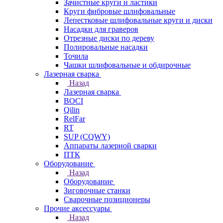
Зачистные круги и ластики
Круги фибровые шлифовальные
Лепестковые шлифовальные круги и диски
Насадки для граверов
Отрезные диски по дереву
Полировальные насадки
Точила
Чашки шлифовальные и обдирочные
Лазерная сварка
Назад
Лазерная сварка
BOCI
Qilin
RelFar
RT
SUP (CQWY)
Аппараты лазерной сварки
ПТК
Оборудование
Назад
Оборудование
Зиговочные станки
Сварочные позиционеры
Прочие аксессуары
Назад