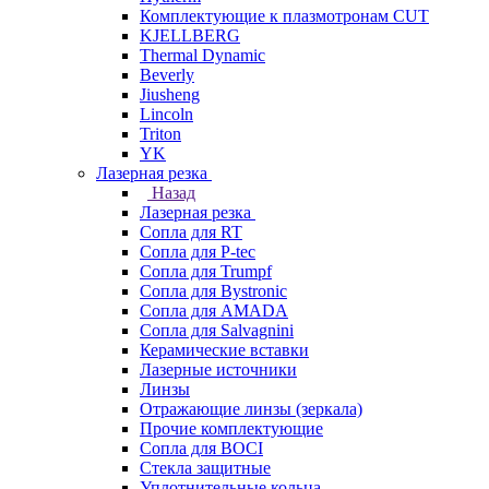
Комплектующие к плазмотронам CUT
KJELLBERG
Thermal Dynamic
Beverly
Jiusheng
Lincoln
Triton
YK
Лазерная резка
Назад
Лазерная резка
Сопла для RT
Сопла для P-tec
Сопла для Trumpf
Сопла для Bystronic
Сопла для AMADA
Сопла для Salvagnini
Керамические вставки
Лазерные источники
Линзы
Отражающие линзы (зеркала)
Прочие комплектующие
Сопла для BOCI
Стекла защитные
Уплотнительные кольца