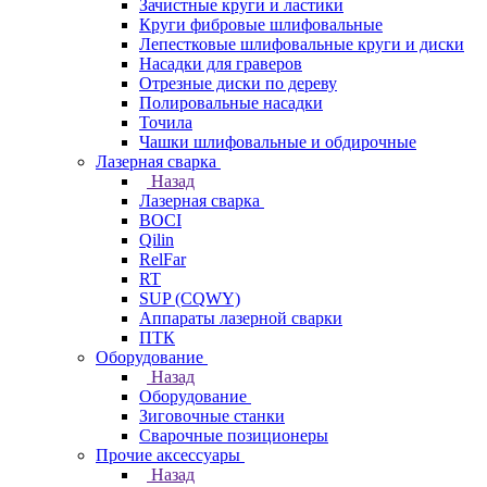
Зачистные круги и ластики
Круги фибровые шлифовальные
Лепестковые шлифовальные круги и диски
Насадки для граверов
Отрезные диски по дереву
Полировальные насадки
Точила
Чашки шлифовальные и обдирочные
Лазерная сварка
Назад
Лазерная сварка
BOCI
Qilin
RelFar
RT
SUP (CQWY)
Аппараты лазерной сварки
ПТК
Оборудование
Назад
Оборудование
Зиговочные станки
Сварочные позиционеры
Прочие аксессуары
Назад