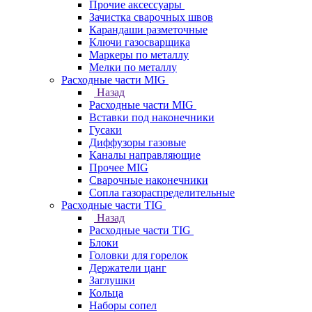
Прочие аксессуары
Зачистка сварочных швов
Карандаши разметочные
Ключи газосварщика
Маркеры по металлу
Мелки по металлу
Расходные части MIG
Назад
Расходные части MIG
Вставки под наконечники
Гусаки
Диффузоры газовые
Каналы направляющие
Прочее MIG
Сварочные наконечники
Сопла газораспределительные
Расходные части TIG
Назад
Расходные части TIG
Блоки
Головки для горелок
Держатели цанг
Заглушки
Кольца
Наборы сопел