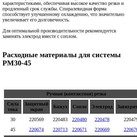
характеристиками, обеспечивая высокое качество резки и
продленный срок службы. Спиралевидная форма
способствует улучшенному охлаждению, что значительно
увеличивает его долговечность.
Для оптимальной производительности рекомендуется
заменять электрод вместе с соплом.
Расходные материалы для системы
PM30-45
Ручная (контактная) резка
Сила
Защитный
Кожух
Сопло
Электрод
Завихри
тока
экран
30
220569
220483
220480
220478
22047
45
220674
220713
220671
220669
22067