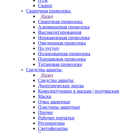
ПТК
Сварог
Сварочная проволока
Назад
Сварочная проволока
Алюминиевая проволока
Высоколегированная
Нержавеющая проволока
Омедненная проволока
По чугуну
Полированная проволока
Порошковая проволока
Титановая проволока
Средства защиты
Назад
Средства защиты
Диоптрические линзы
Комплектующие к маскам | полумаскам
Маски
Очки защитные
Пластины защитные
Прочее
Рабочие перчатки
Респираторы
Светофильтры