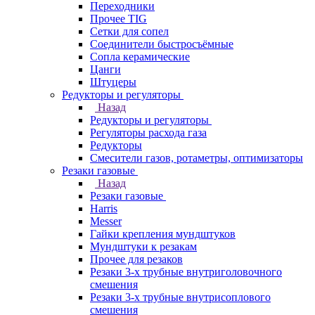
Переходники
Прочее TIG
Сетки для сопел
Соединители быстросъёмные
Сопла керамические
Цанги
Штуцеры
Редукторы и регуляторы
Назад
Редукторы и регуляторы
Регуляторы расхода газа
Редукторы
Смесители газов, ротаметры, оптимизаторы
Резаки газовые
Назад
Резаки газовые
Harris
Messer
Гайки крепления мундштуков
Мундштуки к резакам
Прочее для резаков
Резаки 3-х трубные внутриголовочного
смешения
Резаки 3-х трубные внутрисоплового
смешения