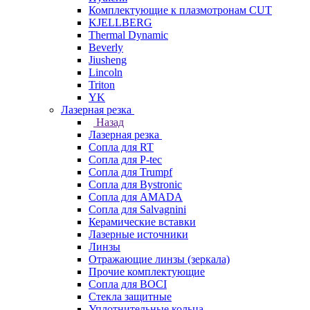
Комплектующие к плазмотронам CUT
KJELLBERG
Thermal Dynamic
Beverly
Jiusheng
Lincoln
Triton
YK
Лазерная резка
Назад
Лазерная резка
Сопла для RT
Сопла для P-tec
Сопла для Trumpf
Сопла для Bystronic
Сопла для AMADA
Сопла для Salvagnini
Керамические вставки
Лазерные источники
Линзы
Отражающие линзы (зеркала)
Прочие комплектующие
Сопла для BOCI
Стекла защитные
Уплотнительные кольца