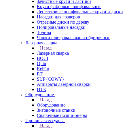
Зачистные круги и ластики
Круги фибровые шлифовальные
Лепестковые шлифовальные круги и диски
Насадки для граверов
Отрезные диски по дереву
Полировальные насадки
Точила
Чашки шлифовальные и обдирочные
Лазерная сварка
Назад
Лазерная сварка
BOCI
Qilin
RelFar
RT
SUP (CQWY)
Аппараты лазерной сварки
ПТК
Оборудование
Назад
Оборудование
Зиговочные станки
Сварочные позиционеры
Прочие аксессуары
Назад