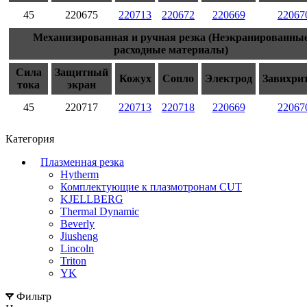
45
220675
220713
220672
220669
22067
Механизированная и ручная резка (Неэкранированны
расходные материалы)
Сила
Защитный
Кожух
Сопло
Электрод
Завихри
тока
экран
45
220717
220713
220718
220669
22067
Категория
Плазменная резка
Hytherm
Комплектующие к плазмотронам CUT
KJELLBERG
Thermal Dynamic
Beverly
Jiusheng
Lincoln
Triton
YK
Фильтр