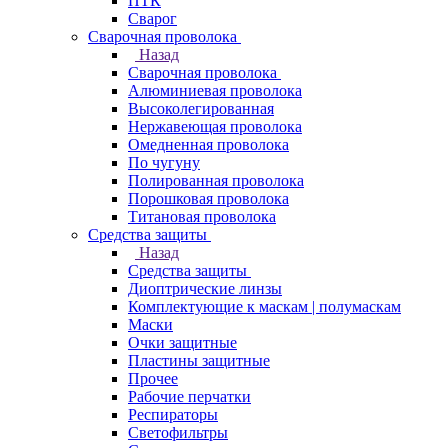
ПТК
Сварог
Сварочная проволока
Назад
Сварочная проволока
Алюминиевая проволока
Высоколегированная
Нержавеющая проволока
Омедненная проволока
По чугуну
Полированная проволока
Порошковая проволока
Титановая проволока
Средства защиты
Назад
Средства защиты
Диоптрические линзы
Комплектующие к маскам | полумаскам
Маски
Очки защитные
Пластины защитные
Прочее
Рабочие перчатки
Респираторы
Светофильтры