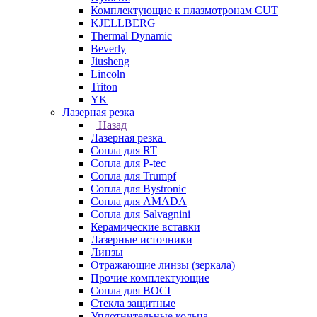
Комплектующие к плазмотронам CUT
KJELLBERG
Thermal Dynamic
Beverly
Jiusheng
Lincoln
Triton
YK
Лазерная резка
Назад
Лазерная резка
Сопла для RT
Сопла для P-tec
Сопла для Trumpf
Сопла для Bystronic
Сопла для AMADA
Сопла для Salvagnini
Керамические вставки
Лазерные источники
Линзы
Отражающие линзы (зеркала)
Прочие комплектующие
Сопла для BOCI
Стекла защитные
Уплотнительные кольца