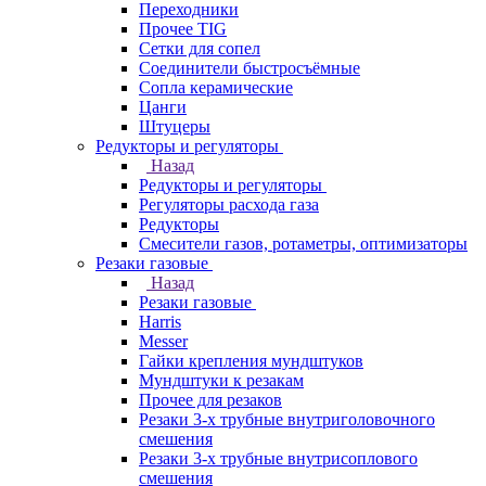
Переходники
Прочее TIG
Сетки для сопел
Соединители быстросъёмные
Сопла керамические
Цанги
Штуцеры
Редукторы и регуляторы
Назад
Редукторы и регуляторы
Регуляторы расхода газа
Редукторы
Смесители газов, ротаметры, оптимизаторы
Резаки газовые
Назад
Резаки газовые
Harris
Messer
Гайки крепления мундштуков
Мундштуки к резакам
Прочее для резаков
Резаки 3-х трубные внутриголовочного
смешения
Резаки 3-х трубные внутрисоплового
смешения