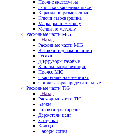
Прочие аксессуары
Зачистка сварочных швов
Карандаши разметочные
Ключи газосварщика
Маркеры по металлу
Мелки по металлу
Расходные части MIG
Назад
Расходные части MIG
Вставки под наконечники
Гусаки
Диффузоры газовые
Каналы направляющие
Прочее MIG
Сварочные наконечники
Сопла газораспределительные
Расходные части TIG
Назад
Расходные части TIG
Блоки
Головки для горелок
Держатели цанг
Заглушки
Кольца
Наборы сопел