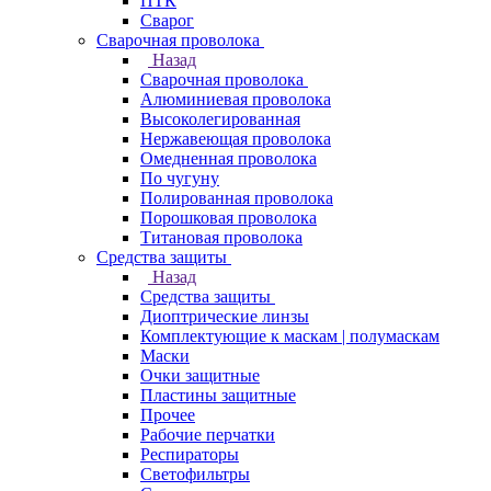
ПТК
Сварог
Сварочная проволока
Назад
Сварочная проволока
Алюминиевая проволока
Высоколегированная
Нержавеющая проволока
Омедненная проволока
По чугуну
Полированная проволока
Порошковая проволока
Титановая проволока
Средства защиты
Назад
Средства защиты
Диоптрические линзы
Комплектующие к маскам | полумаскам
Маски
Очки защитные
Пластины защитные
Прочее
Рабочие перчатки
Респираторы
Светофильтры