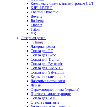
Комплектующие к плазмотронам CUT
KJELLBERG
Thermal Dynamic
Beverly
Jiusheng
Lincoln
Triton
YK
Лазерная резка
Назад
Лазерная резка
Сопла для RT
Сопла для P-tec
Сопла для Trumpf
Сопла для Bystronic
Сопла для AMADA
Сопла для Salvagnini
Керамические вставки
Лазерные источники
Линзы
Отражающие линзы (зеркала)
Прочие комплектующие
Сопла для BOCI
Стекла защитные
Уплотнительные кольца