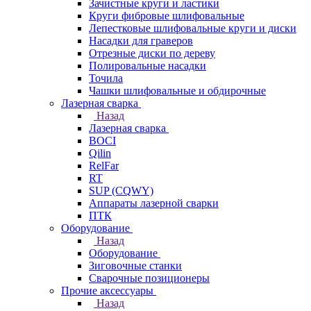
Зачистные круги и ластики
Круги фибровые шлифовальные
Лепестковые шлифовальные круги и диски
Насадки для граверов
Отрезные диски по дереву
Полировальные насадки
Точила
Чашки шлифовальные и обдирочные
Лазерная сварка
Назад
Лазерная сварка
BOCI
Qilin
RelFar
RT
SUP (CQWY)
Аппараты лазерной сварки
ПТК
Оборудование
Назад
Оборудование
Зиговочные станки
Сварочные позиционеры
Прочие аксессуары
Назад