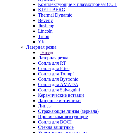
Комплектующие к плазмотронам CUT
KJELLBERG
Thermal Dynamic
Beverly
Jiusheng
Lincoln
Triton
YK
Лазерная резка
Назад
Лазерная резка
Сопла для RT
Сопла для P-tec
Сопла для Trumpf
Сопла для Bystronic
Сопла для AMADA
Сопла для Salvagnini
Керамические вставки
Лазерные источники
Линзы
Отражающие линзы (зеркала)
Прочие комплектующие
Сопла для BOCI
Стекла защитные
Уплотнительные кольца