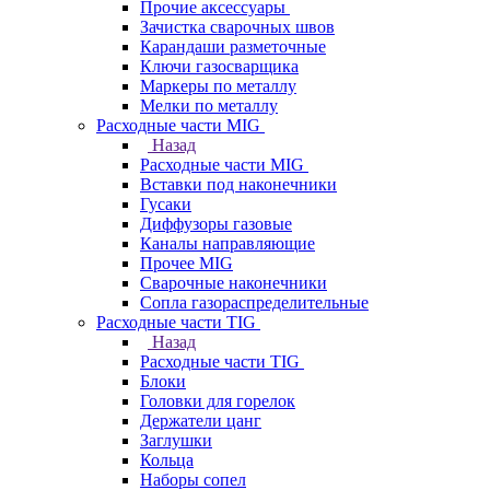
Прочие аксессуары
Зачистка сварочных швов
Карандаши разметочные
Ключи газосварщика
Маркеры по металлу
Мелки по металлу
Расходные части MIG
Назад
Расходные части MIG
Вставки под наконечники
Гусаки
Диффузоры газовые
Каналы направляющие
Прочее MIG
Сварочные наконечники
Сопла газораспределительные
Расходные части TIG
Назад
Расходные части TIG
Блоки
Головки для горелок
Держатели цанг
Заглушки
Кольца
Наборы сопел