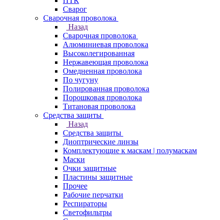
ПТК
Сварог
Сварочная проволока
Назад
Сварочная проволока
Алюминиевая проволока
Высоколегированная
Нержавеющая проволока
Омедненная проволока
По чугуну
Полированная проволока
Порошковая проволока
Титановая проволока
Средства защиты
Назад
Средства защиты
Диоптрические линзы
Комплектующие к маскам | полумаскам
Маски
Очки защитные
Пластины защитные
Прочее
Рабочие перчатки
Респираторы
Светофильтры