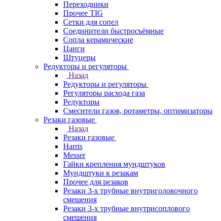
Переходники
Прочее TIG
Сетки для сопел
Соединители быстросъёмные
Сопла керамические
Цанги
Штуцеры
Редукторы и регуляторы
Назад
Редукторы и регуляторы
Регуляторы расхода газа
Редукторы
Смесители газов, ротаметры, оптимизаторы
Резаки газовые
Назад
Резаки газовые
Harris
Messer
Гайки крепления мундштуков
Мундштуки к резакам
Прочее для резаков
Резаки 3-х трубные внутриголовочного
смешения
Резаки 3-х трубные внутрисоплового
смешения