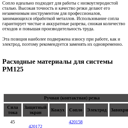
Сопло идеально подходит для работы с низкоуглеродистой
сталью. Высокая точность и качество резки делают его
незаменимым инструментом для профессионалов,
занимающихся обработкой металлов. Использование сопла
гарантирует чистые и аккуратные разрезы, снижая количество
отходов и повышая производительность труда.
Эта позиция наиболее подвержена износу при работе, как и
электрод, поэтому рекомендуется заменять их одновременно.
Расходные материалы для системы
PM125
Ручная (контактная) резка
Сила
Защитный
Кожух
Сопло
Электрод
Завихри
тока
экран
45
420158
420172