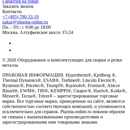
Гарантия на товар
Заказать звонок
Контакты
+7 (495) 790-33-19
zakaz@plazma-online.ru
Пн. - Пт.: с 9:00 до 18:00
Москва, Алтуфьевское шоссе 37с24
© 2026 Оборудование и комплектующие для сварки и резки
металла
ПРАВОВАЯ ИНФОРМАЦИЯ. Hypertherm®, Kjellberg ®,
Thermal Dynamics®, ESAB®, Trafimet®, Lincoln Electric®,
Bystronic®, Pricetec®, Trumpf®, Raytools®, Fronius®, Abicor
Binzel®, EWM®, TBI®, KEMPPI®, Сварог®, Harris®, Koike®,
Messer®, Tecna®, Triton® – зарегистрированные торговые
марки. Все торговые марки, приведенные на сайте, являются
собственностью соответствующих компаний, и упоминаются
исключительно для справок. Plazma-online.ru никоим образом
не связана с вышеназванными производителями и
зарегистрированными ими товарными знаками.