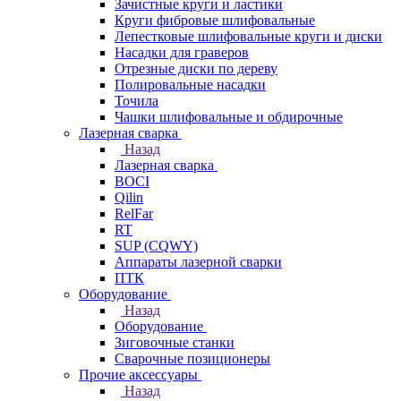
Зачистные круги и ластики
Круги фибровые шлифовальные
Лепестковые шлифовальные круги и диски
Насадки для граверов
Отрезные диски по дереву
Полировальные насадки
Точила
Чашки шлифовальные и обдирочные
Лазерная сварка
Назад
Лазерная сварка
BOCI
Qilin
RelFar
RT
SUP (CQWY)
Аппараты лазерной сварки
ПТК
Оборудование
Назад
Оборудование
Зиговочные станки
Сварочные позиционеры
Прочие аксессуары
Назад