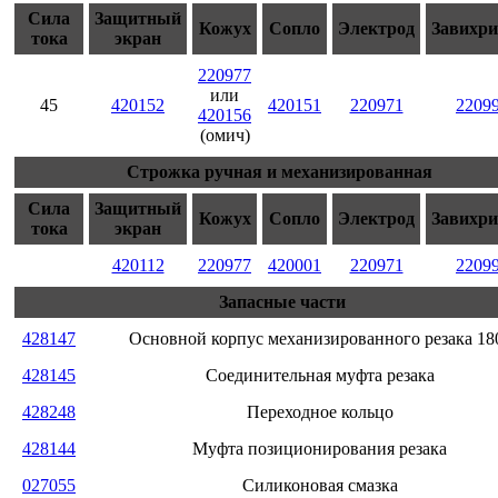
Сила
Защитный
Кожух
Сопло
Электрод
Завихри
тока
экран
220977
или
45
420152
420151
220971
2209
420156
(омич)
Строжка ручная и механизированная
Сила
Защитный
Кожух
Сопло
Электрод
Завихри
тока
экран
420112
220977
420001
220971
2209
Запасные части
428147
Основной корпус механизированного резака 18
428145
Соединительная муфта резака
428248
Переходное кольцо
428144
Муфта позиционирования резака
027055
Силиконовая смазка