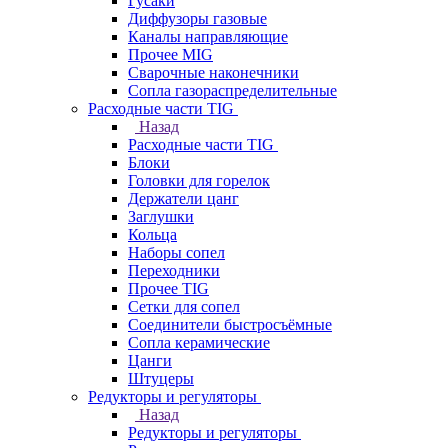
Гусаки
Диффузоры газовые
Каналы направляющие
Прочее MIG
Сварочные наконечники
Сопла газораспределительные
Расходные части TIG
Назад
Расходные части TIG
Блоки
Головки для горелок
Держатели цанг
Заглушки
Кольца
Наборы сопел
Переходники
Прочее TIG
Сетки для сопел
Соединители быстросъёмные
Сопла керамические
Цанги
Штуцеры
Редукторы и регуляторы
Назад
Редукторы и регуляторы