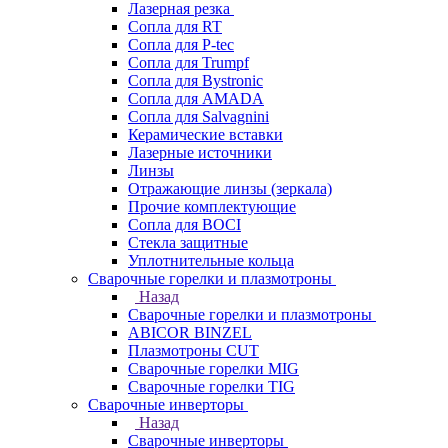
Лазерная резка
Сопла для RT
Сопла для P-tec
Сопла для Trumpf
Сопла для Bystronic
Сопла для AMADA
Сопла для Salvagnini
Керамические вставки
Лазерные источники
Линзы
Отражающие линзы (зеркала)
Прочие комплектующие
Сопла для BOCI
Стекла защитные
Уплотнительные кольца
Сварочные горелки и плазмотроны
Назад
Сварочные горелки и плазмотроны
ABICOR BINZEL
Плазмотроны CUT
Сварочные горелки MIG
Сварочные горелки TIG
Сварочные инверторы
Назад
Сварочные инверторы