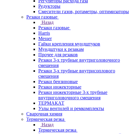
Регуляторы расхода газа
Редукторы
Смесители газов, ротаметры, оптимизаторы
Резаки газовые
Назад
Резаки газовые
Harris
Messer
Гайки крепления мундштуков
Мундштуки к резакам
Прочее для резаков
Резаки 3-х трубные внутриголовочного
смешения
Резаки 3-х трубные внутрисоплового
смешения
Резаки бензиновые
Резаки инжекторные
Резаки инжекторные 3-х трубные
внутриголовочного смешения
ТЕРМАКАТ
Узлы вентилей и ремкомплекты
Сварочная химия
Термическая резка
Назад
Термическая резка