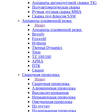
Аппараты аргонодуговой сварки TIG
Полуавтоматическая сварка
Ручная дуговая сварка MMA
Сварка под флюсом SAW
Аппараты плазменной резки
Назад
Аппараты плазменной резки
Beverly
Foxweld
Hytherm
Thermal Dynamics
Trton
TZ 100/160
АРИА
ПТК
Сварог
Сварочная проволока
Назад
Сварочная проволока
Алюминиевая проволока
Высоколегированная
Нержавеющая проволока
Омедненная проволока
По чугуну
Полированная проволока