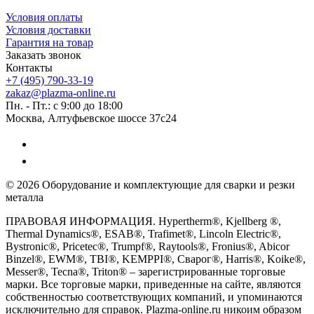
Условия оплаты
Условия доставки
Гарантия на товар
Заказать звонок
Контакты
+7 (495) 790-33-19
zakaz@plazma-online.ru
Пн. - Пт.: с 9:00 до 18:00
Москва, Алтуфьевское шоссе 37с24
© 2026 Оборудование и комплектующие для сварки и резки
металла
ПРАВОВАЯ ИНФОРМАЦИЯ. Hypertherm®, Kjellberg ®,
Thermal Dynamics®, ESAB®, Trafimet®, Lincoln Electric®,
Bystronic®, Pricetec®, Trumpf®, Raytools®, Fronius®, Abicor
Binzel®, EWM®, TBI®, KEMPPI®, Сварог®, Harris®, Koike®,
Messer®, Tecna®, Triton® – зарегистрированные торговые
марки. Все торговые марки, приведенные на сайте, являются
собственностью соответствующих компаний, и упоминаются
исключительно для справок. Plazma-online.ru никоим образом