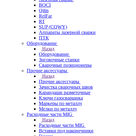
BOCI
Qilin
RelFar
RT
SUP (CQWY)
Аппараты лазерной сварки
ПТК
Оборудование
Назад
Оборудование
Зиговочные станки
Сварочные позиционеры
Прочие аксессуары
Назад
Прочие аксессуары
Зачистка сварочных швов
Карандаши разметочные
Ключи газосварщика
Маркеры по металлу
Мелки по металлу
Расходные части MIG
Назад
Расходные части MIG
Вставки под наконечники