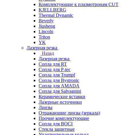
Комплектующие к плазмотронам CUT
KJELLBERG
Thermal Dynamic
Beverly
Jiusheng
Lincoln
Triton
YK
Лазерная резка
Назад
Лазерная резка
Сопла для RT
Сопла для P-tec
Сопла для Trumpf
Сопла для Bystronic
Сопла для AMADA
Сопла для Salvagnini
Керамические вставки
Лазерные источники
Линзы
Отражающие линзы (зеркала)
Прочие комплектующие
Сопла для BOCI
Стекла защитные
Уплотнительные кольца