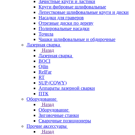
Зачистные круги и ластики
Круги фибровые шлифовальные
Лепестковые шлифовальные круги и диски
Насадки для граверов
Отрезные диски по дереву
Полировальные насадки
Точила
Чашки шлифовальные и обдирочные
Лазерная сварка
Назад
Лазерная сварка
BOCI
Qilin
RelFar
RT
SUP (CQWY)
Аппараты лазерной сварки
ПТК
Оборудование
Назад
Оборудование
Зиговочные станки
Сварочные позиционеры
Прочие аксессуары
Назад