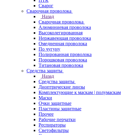
ПТК
Сварог
Сварочная проволока
Назад
Сварочная проволока
Алюминиевая проволока
Высоколегированная
Нержавеющая проволока
Омедненная проволока
По чугуну
Полированная проволока
Порошковая проволока
Титановая проволока
Средства защиты
Назад
Средства защиты
Диоптрические линзы
Комплектующие к маскам | полумаскам
Маски
Очки защитные
Пластины защитные
Прочее
Рабочие перчатки
Респираторы
Светофильтры