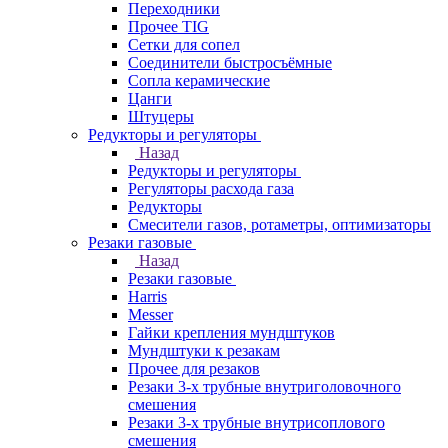
Переходники
Прочее TIG
Сетки для сопел
Соединители быстросъёмные
Сопла керамические
Цанги
Штуцеры
Редукторы и регуляторы
Назад
Редукторы и регуляторы
Регуляторы расхода газа
Редукторы
Смесители газов, ротаметры, оптимизаторы
Резаки газовые
Назад
Резаки газовые
Harris
Messer
Гайки крепления мундштуков
Мундштуки к резакам
Прочее для резаков
Резаки 3-х трубные внутриголовочного
смешения
Резаки 3-х трубные внутрисоплового
смешения