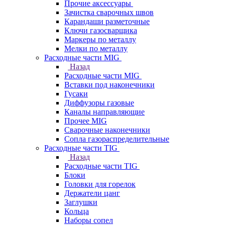
Прочие аксессуары
Зачистка сварочных швов
Карандаши разметочные
Ключи газосварщика
Маркеры по металлу
Мелки по металлу
Расходные части MIG
Назад
Расходные части MIG
Вставки под наконечники
Гусаки
Диффузоры газовые
Каналы направляющие
Прочее MIG
Сварочные наконечники
Сопла газораспределительные
Расходные части TIG
Назад
Расходные части TIG
Блоки
Головки для горелок
Держатели цанг
Заглушки
Кольца
Наборы сопел