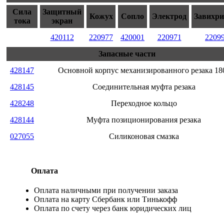
Сила
Защитный
Кожух
Сопло
Электрод
Завихри
тока
экран
420112
220977
420001
220971
2209
Запасные части
428147
Основной корпус механизированного резака 18
428145
Соединительная муфта резака
428248
Переходное кольцо
428144
Муфта позиционирования резака
027055
Силиконовая смазка
Оплата
Оплата наличными при получении заказа
Оплата на карту Сбербанк или Тинькофф
Оплата по счету через банк юридических лиц