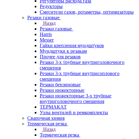
Регуляторы расхода газа
Редукторы
Смесители газов, ротаметры, оптимизаторы
Резаки газовые
Назад
Резаки газовые
Harris
Messer
Гайки крепления мундштуков
Мундштуки к резакам
Прочее для резаков
Резаки 3-х трубные внутриголовочного
смешения
Резаки 3-х трубные внутрисоплового
смешения
Резаки бензиновые
Резаки инжекторные
Резаки инжекторные 3-х трубные
внутриголовочного смешения
ТЕРМАКАТ
Узлы вентилей и ремкомплекты
Сварочная химия
Термическая резка
Назад
Термическая резка