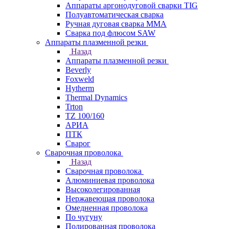
Аппараты аргонодуговой сварки TIG
Полуавтоматическая сварка
Ручная дуговая сварка MMA
Сварка под флюсом SAW
Аппараты плазменной резки
Назад
Аппараты плазменной резки
Beverly
Foxweld
Hytherm
Thermal Dynamics
Trton
TZ 100/160
АРИА
ПТК
Сварог
Сварочная проволока
Назад
Сварочная проволока
Алюминиевая проволока
Высоколегированная
Нержавеющая проволока
Омедненная проволока
По чугуну
Полированная проволока