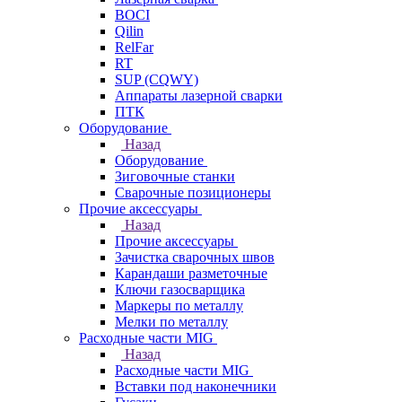
BOCI
Qilin
RelFar
RT
SUP (CQWY)
Аппараты лазерной сварки
ПТК
Оборудование
Назад
Оборудование
Зиговочные станки
Сварочные позиционеры
Прочие аксессуары
Назад
Прочие аксессуары
Зачистка сварочных швов
Карандаши разметочные
Ключи газосварщика
Маркеры по металлу
Мелки по металлу
Расходные части MIG
Назад
Расходные части MIG
Вставки под наконечники