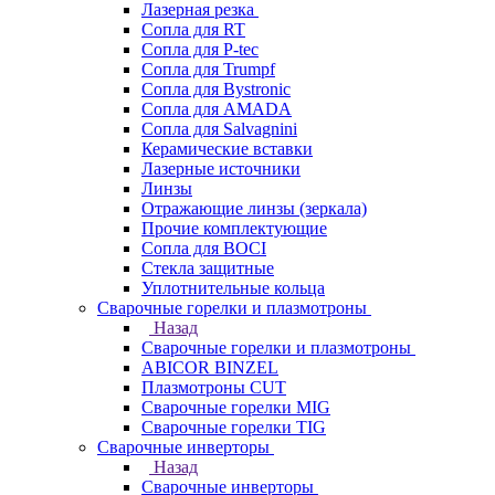
Лазерная резка
Сопла для RT
Сопла для P-tec
Сопла для Trumpf
Сопла для Bystronic
Сопла для AMADA
Сопла для Salvagnini
Керамические вставки
Лазерные источники
Линзы
Отражающие линзы (зеркала)
Прочие комплектующие
Сопла для BOCI
Стекла защитные
Уплотнительные кольца
Сварочные горелки и плазмотроны
Назад
Сварочные горелки и плазмотроны
ABICOR BINZEL
Плазмотроны CUT
Сварочные горелки MIG
Сварочные горелки TIG
Сварочные инверторы
Назад
Сварочные инверторы