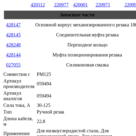
420112
220977
420001
220971
2209
Запасные части
428147
Основной корпус механизированного резака 18
428145
Соединительная муфта резака
428248
Переходное кольцо
428144
Муфта позиционирования резака
027055
Силиконовая смазка
Совместим с
PM125
Артикул
059494
производителя
Артикул
059494
аналогов
Сила тока, А
30-125
Тип
Ручной резак
Длина кабеля,
22,8
м
Для низкоуглеродистой стали, Для
Применение