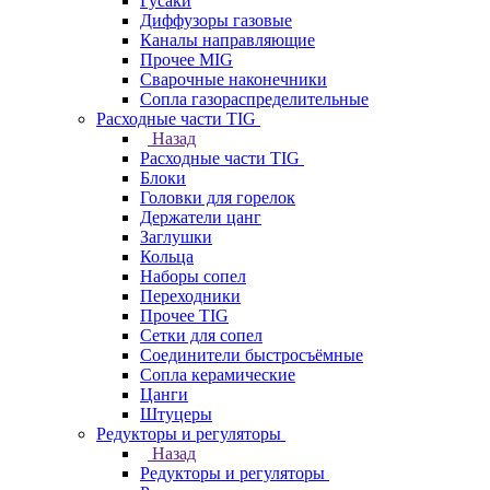
Гусаки
Диффузоры газовые
Каналы направляющие
Прочее MIG
Сварочные наконечники
Сопла газораспределительные
Расходные части TIG
Назад
Расходные части TIG
Блоки
Головки для горелок
Держатели цанг
Заглушки
Кольца
Наборы сопел
Переходники
Прочее TIG
Сетки для сопел
Соединители быстросъёмные
Сопла керамические
Цанги
Штуцеры
Редукторы и регуляторы
Назад
Редукторы и регуляторы