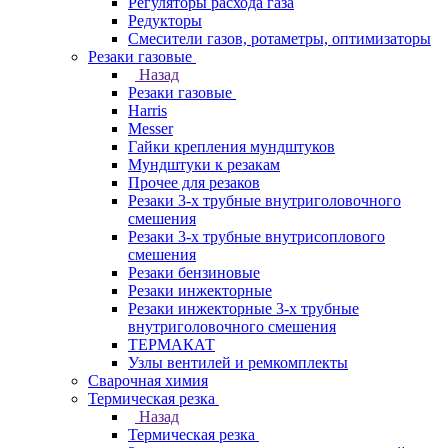
Регуляторы расхода газа
Редукторы
Смесители газов, ротаметры, оптимизаторы
Резаки газовые
Назад
Резаки газовые
Harris
Messer
Гайки крепления мундштуков
Мундштуки к резакам
Прочее для резаков
Резаки 3-х трубные внутриголовочного
смешения
Резаки 3-х трубные внутрисоплового
смешения
Резаки бензиновые
Резаки инжекторные
Резаки инжекторные 3-х трубные
внутриголовочного смешения
ТЕРМАКАТ
Узлы вентилей и ремкомплекты
Сварочная химия
Термическая резка
Назад
Термическая резка