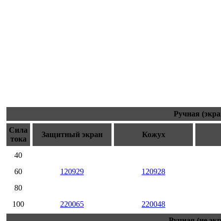
Ручная (экра
Сила
Защитный экран
Кожух
тока
40
60
120929
120928
80
100
220065
220048
Ручная (не эк