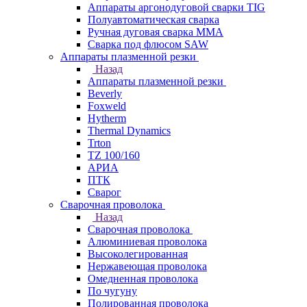
Аппараты аргонодуговой сварки TIG
Полуавтоматическая сварка
Ручная дуговая сварка MMA
Сварка под флюсом SAW
Аппараты плазменной резки
Назад
Аппараты плазменной резки
Beverly
Foxweld
Hytherm
Thermal Dynamics
Trton
TZ 100/160
АРИА
ПТК
Сварог
Сварочная проволока
Назад
Сварочная проволока
Алюминиевая проволока
Высоколегированная
Нержавеющая проволока
Омедненная проволока
По чугуну
Полированная проволока