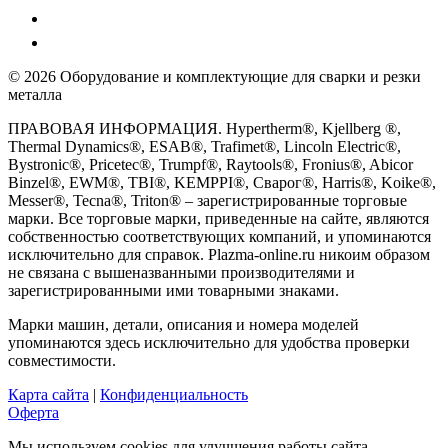
© 2026 Оборудование и комплектующие для сварки и резки
металла
ПРАВОВАЯ ИНФОРМАЦИЯ. Hypertherm®, Kjellberg ®,
Thermal Dynamics®, ESAB®, Trafimet®, Lincoln Electric®,
Bystronic®, Pricetec®, Trumpf®, Raytools®, Fronius®, Abicor
Binzel®, EWM®, TBI®, KEMPPI®, Сварог®, Harris®, Koike®,
Messer®, Tecna®, Triton® – зарегистрированные торговые
марки. Все торговые марки, приведенные на сайте, являются
собственностью соответствующих компаний, и упоминаются
исключительно для справок. Plazma-online.ru никоим образом
не связана с вышеназванными производителями и
зарегистрированными ими товарными знаками.
Марки машин, детали, описания и номера моделей
упоминаются здесь исключительно для удобства проверки
совместимости.
Карта сайта
|
Конфиденциальность
Оферта
Мы используем cookies для улучшения работы сайта.