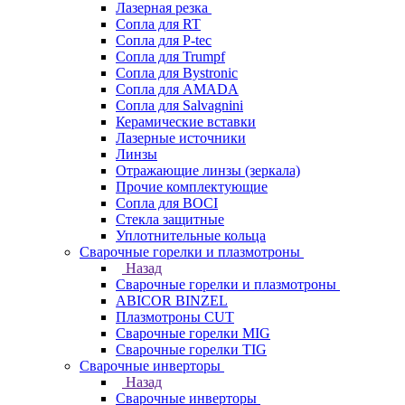
Лазерная резка
Сопла для RT
Сопла для P-tec
Сопла для Trumpf
Сопла для Bystronic
Сопла для AMADA
Сопла для Salvagnini
Керамические вставки
Лазерные источники
Линзы
Отражающие линзы (зеркала)
Прочие комплектующие
Сопла для BOCI
Стекла защитные
Уплотнительные кольца
Сварочные горелки и плазмотроны
Назад
Сварочные горелки и плазмотроны
ABICOR BINZEL
Плазмотроны CUT
Сварочные горелки MIG
Сварочные горелки TIG
Сварочные инверторы
Назад
Сварочные инверторы