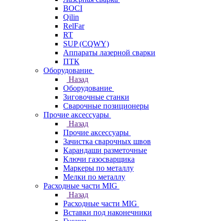
BOCI
Qilin
RelFar
RT
SUP (CQWY)
Аппараты лазерной сварки
ПТК
Оборудование
Назад
Оборудование
Зиговочные станки
Сварочные позиционеры
Прочие аксессуары
Назад
Прочие аксессуары
Зачистка сварочных швов
Карандаши разметочные
Ключи газосварщика
Маркеры по металлу
Мелки по металлу
Расходные части MIG
Назад
Расходные части MIG
Вставки под наконечники