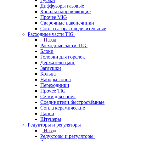
Гусаки
Диффузоры газовые
Каналы направляющие
Прочее MIG
Сварочные наконечники
Сопла газораспределительные
Расходные части TIG
Назад
Расходные части TIG
Блоки
Головки для горелок
Держатели цанг
Заглушки
Кольца
Наборы сопел
Переходники
Прочее TIG
Сетки для сопел
Соединители быстросъёмные
Сопла керамические
Цанги
Штуцеры
Редукторы и регуляторы
Назад
Редукторы и регуляторы